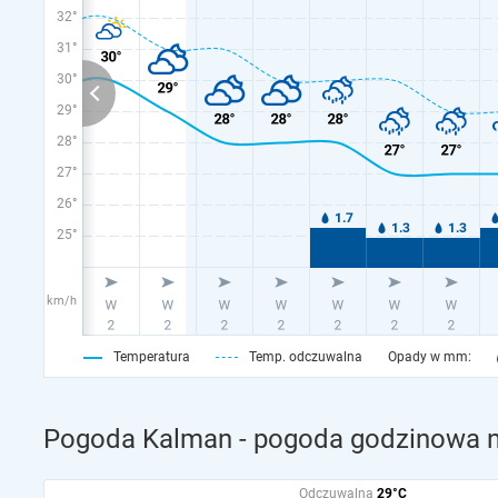
32°
31°
30°
29°
28°
27°
26°
25°
km/h
Temperatura
Temp. odczuwalna
Opady w mm:
Pogoda Kalman - pogoda godzinowa n
Odczuwalna
29°C