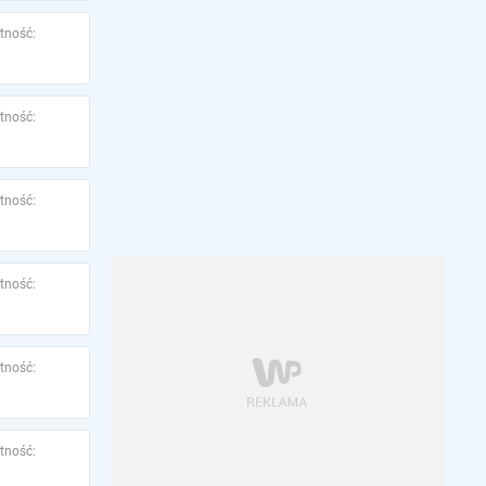
tność:
tność:
tność:
tność:
tność:
tność: