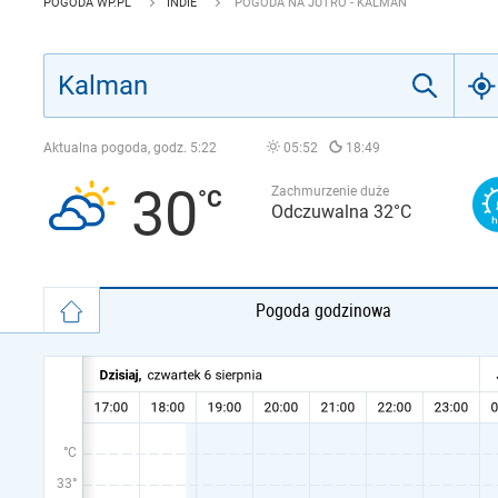
POGODA WP.PL
INDIE
POGODA NA JUTRO - KALMAN
Aktualna pogoda, godz.
5:22
05:52
18:49
30
Zachmurzenie duże
Odczuwalna 32°C
Pogoda godzinowa
°C
33°