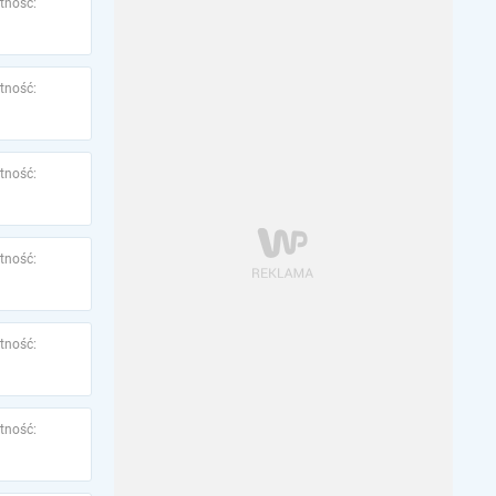
tność:
tność:
tność:
tność:
tność:
tność: