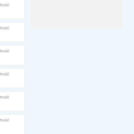
tność:
tność:
tność:
tność:
tność:
tność: