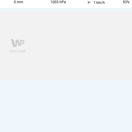
0 mm
1003 hPa
93%
1 km/h