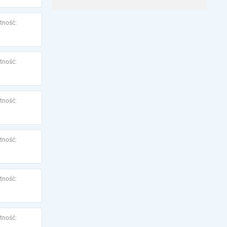
tność:
tność:
tność:
tność:
tność:
tność: