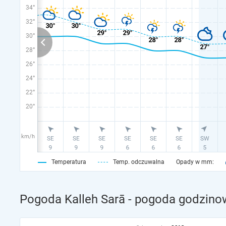
34°
32°
30°
28°
26°
24°
22°
20°
km/h
Temperatura
Temp. odczuwalna
Opady w mm:
Pogoda Kalleh Sarā - pogoda godzinow