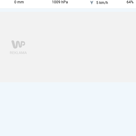
0 mm
1009 hPa
64%
5 km/h