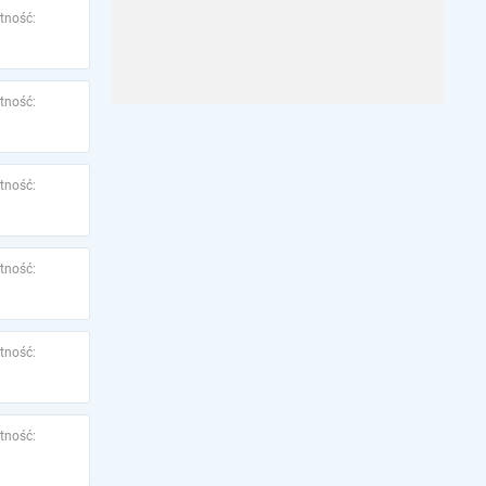
tność:
tność:
tność:
tność:
tność:
tność: