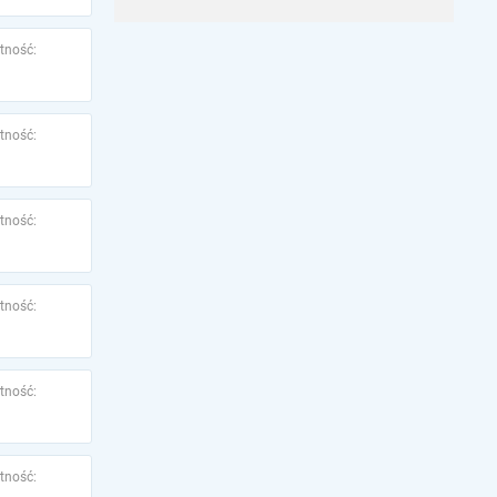
tność:
tność:
tność:
tność:
tność:
tność: