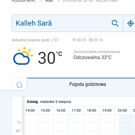
POGODA WP.PL
IRAN
POGODA NA JUTRO - KALLEH SARĀ
Aktualna pogoda, godz.
2:07
06:25
20:16
30
Zachmurzenie umiarkowane
Odczuwalna 33°C
Pogoda godzinowa
°C
36°