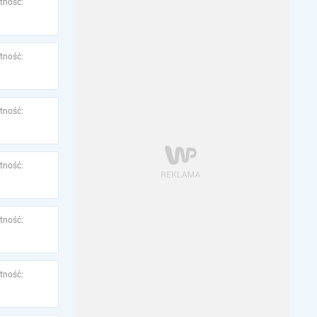
tność:
tność:
tność:
tność:
tność:
tność: