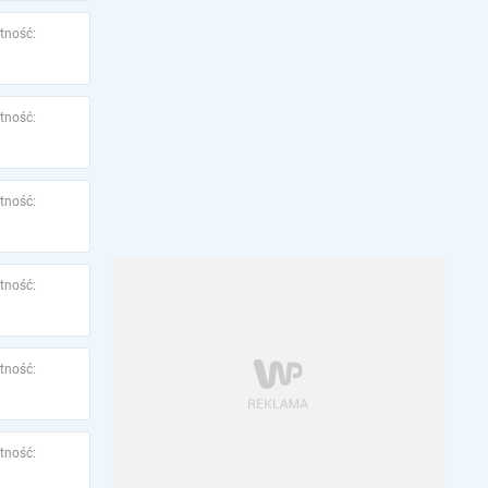
tność:
tność:
tność:
tność:
tność:
tność: