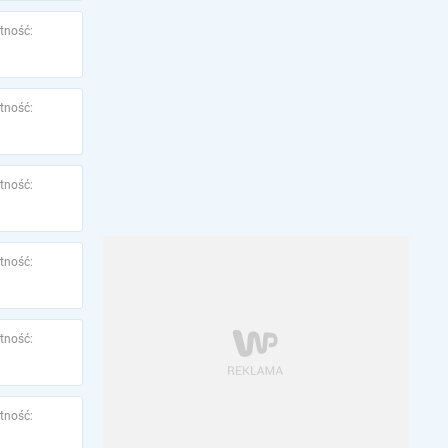
tność:
tność:
tność:
tność:
tność:
tność: