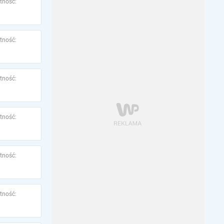
tność:
tność:
tność:
tność:
tność:
tność: