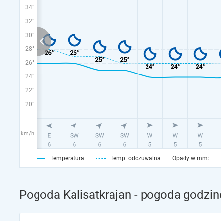
34°
32°
30°
28°
26°
24°
22°
20°
km/h
Temperatura
Temp. odczuwalna
Opady w mm:
Pogoda Kalisatkrajan - pogoda godzin