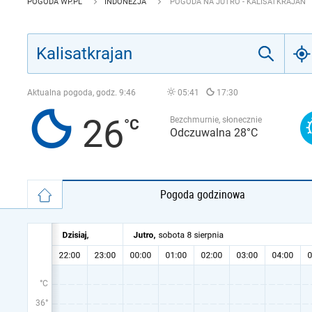
POGODA WP.PL
INDONEZJA
POGODA NA JUTRO - KALISATKRAJAN
Aktualna pogoda, godz.
9:46
05:41
17:30
26
Bezchmurnie, słonecznie
Odczuwalna 28°C
Pogoda godzinowa
°C
36°