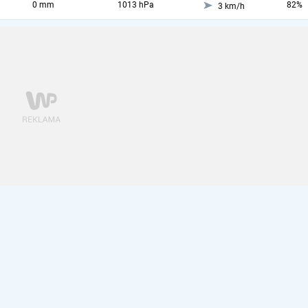
0 mm
1013 hPa
82%
3 km/h