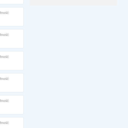
tność:
tność:
tność:
tność:
tność:
tność: