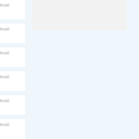
tność:
tność:
tność:
tność:
tność:
tność: