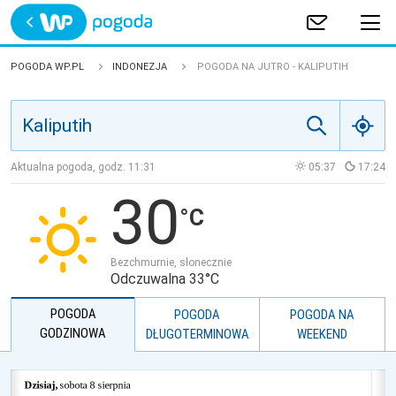
Trwa ładowanie
POLSKA
POGODA WP.PL
INDONEZJA
POGODA NA JUTRO - KALIPUTIH
EUROPA
ŚWIAT
Aktualna pogoda, godz.
11:31
05:37
17:24
30
JAKOŚĆ POWIETRZA
Bezchmurnie, słonecznie
Odczuwalna 33°C
POGODA
POGODA
POGODA NA
GODZINOWA
DŁUGOTERMINOWA
WEEKEND