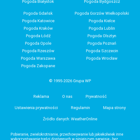
Pogoda Białystok
Pogoda Bydgoszcz
Pogoda Gdańsk
Pogoda Gorzów Wielkopolski
Pogoda Katowice
Pogoda Kielce
Pogoda Kraków
Pogoda Lublin
Pogoda Łódź
Pogoda Olsztyn
Pogoda Opole
Pogoda Poznań
Pogoda Rzeszów
Pogoda Szczecin
Pogoda Warszawa
Pogoda Wrocław
Pogoda Zakopane
© 1995-2026 Grupa WP
Reklama
O nas
Prywatność
Ustawienia prywatności
Regulamin
Mapa strony
Źródło danych: WeatherOnline
Pobieranie, zwielokrotnianie, przechowywanie lub jakiekolwiek inne
wykorzystywanie treści dostępnych w niniejszym serwisie - bez