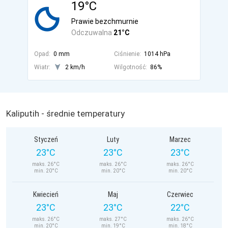
19°C
Prawie bezchmurnie
Odczuwalna
21°C
Opad:
0 mm
Ciśnienie:
1014 hPa
Wiatr:
2 km/h
Wilgotność:
86%
Kaliputih - średnie temperatury
Styczeń
Luty
Marzec
23°C
23°C
23°C
maks. 26°C
maks. 26°C
maks. 26°C
min. 20°C
min. 20°C
min. 20°C
Kwiecień
Maj
Czerwiec
23°C
23°C
22°C
maks. 26°C
maks. 27°C
maks. 26°C
min. 20°C
min. 19°C
min. 18°C