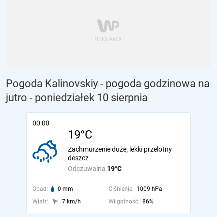
Pogoda Kalinovskiy - pogoda godzinowa na
jutro
- poniedziałek 10 sierpnia
00:00
19°C
Zachmurzenie duże, lekki przelotny
deszcz
Odczuwalna
19°C
Opad:
0 mm
Ciśnienie:
1009 hPa
Wiatr:
7 km/h
Wilgotność:
86%