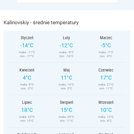
Kalinovskiy - średnie temperatury
Styczeń
Luty
Marzec
-14°C
-12°C
-5°C
maks. -11°C
maks. -9°C
maks. -1°C
min. -17°C
min. -16°C
min. -9°C
Kwiecień
Maj
Czerwiec
4°C
11°C
17°C
maks. 8°C
maks. 16°C
maks. 21°C
min. -2°C
min. 5°C
min. 11°C
Lipiec
Sierpień
Wrzesień
18°C
15°C
10°C
maks. 22°C
maks. 20°C
maks. 13°C
min. 13°C
min. 11°C
min. 6°C