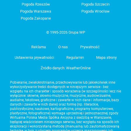
Pogoda Rzeszów
Pogoda Szczecin
Pogoda Warszawa
Pogoda Wrocław
Pogoda Zakopane
© 1995-2026 Grupa WP
Reklama
O nas
Prywatność
Ustawienia prywatności
Regulamin
Mapa strony
Źródło danych: WeatherOnline
Pobieranie, zwielokrotnianie, przechowywanie lub jakiekolwiek inne
wykorzystywanie treści dostępnych w niniejszym serwisie - bez
względu na ich charakter i sposób wyrażenia (w szczególności lecz nie
wyłącznie: słowne, słowno-muzyczne, muzyczne, audiowizualne,
audialne, tekstowe, graficzne i zawarte w nich dane i informacje, bazy
danych i zawarte w nich dane) oraz formę (np. literackie,
publicystyczne, naukowe, kartograficzne, programy komputerowe,
plastyczne, fotograficzne) wymaga uprzedniej i jednoznacznej zgody
Wirtualna Polska Media Spółka Akcyjna z siedzibą w Warszawie,
będącej właścicielem niniejszego serwisu, bez względu na sposób ich
eksploracji i wykorzystaną metodę (manualną lub zautomatyzowaną
technikę, w tym z użyciem programów uczenia maszynowego lub