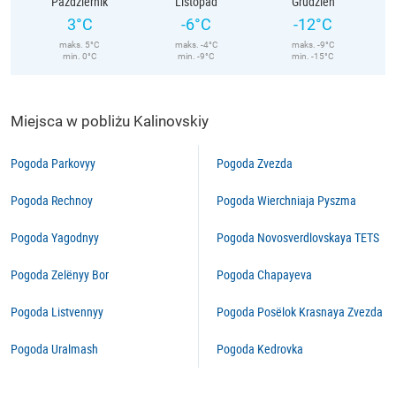
Październik
Listopad
Grudzień
3°C
-6°C
-12°C
maks. 5°C
maks. -4°C
maks. -9°C
min. 0°C
min. -9°C
min. -15°C
Miejsca w pobliżu Kalinovskiy
Pogoda Parkovyy
Pogoda Zvezda
Pogoda Rechnoy
Pogoda Wierchniaja Pyszma
Pogoda Yagodnyy
Pogoda Novosverdlovskaya TETS
Pogoda Zelënyy Bor
Pogoda Chapayeva
Pogoda Listvennyy
Pogoda Posëlok Krasnaya Zvezda
Pogoda Uralmash
Pogoda Kedrovka