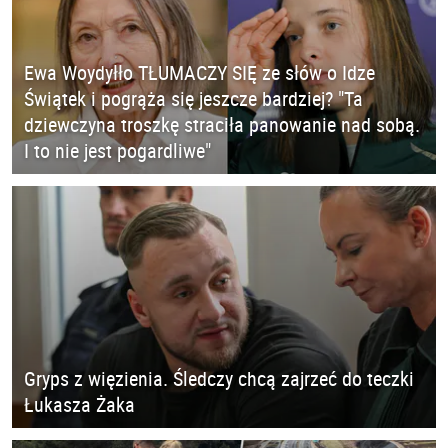
Ewa Woydyłło TŁUMACZY SIĘ ze słów o Idze
Świątek i pogrąża się jeszcze bardziej? "Ta
dziewczyna troszkę straciła panowanie nad sobą.
I to nie jest pogardliwe"
Gryps z więzienia. Śledczy chcą zajrzeć do teczki
Łukasza Żaka