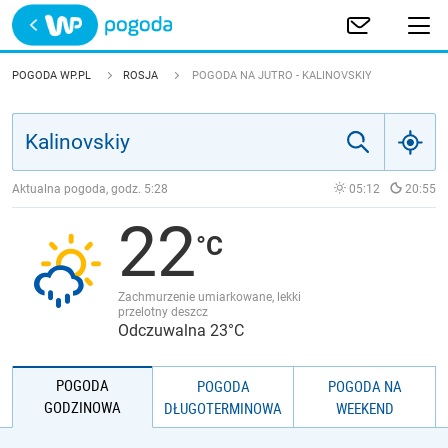
Trwa ładowanie
POLSKA
POGODA WP.PL
ROSJA
POGODA NA JUTRO - KALINOVSKIY
EUROPA
ŚWIAT
Aktualna pogoda, godz.
5:28
05:12
20:55
22
JAKOŚĆ POWIETRZA
Zachmurzenie umiarkowane, lekki
przelotny deszcz
Odczuwalna 23°C
POGODA
POGODA
POGODA NA
GODZINOWA
DŁUGOTERMINOWA
WEEKEND