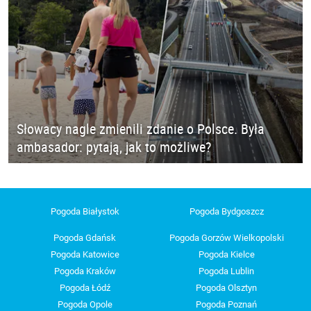
Słowacy nagle zmienili zdanie o Polsce. Była
ambasador: pytają, jak to możliwe?
Pogoda Białystok
Pogoda Bydgoszcz
Pogoda Gdańsk
Pogoda Gorzów Wielkopolski
Pogoda Katowice
Pogoda Kielce
Pogoda Kraków
Pogoda Lublin
Pogoda Łódź
Pogoda Olsztyn
Pogoda Opole
Pogoda Poznań