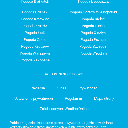
Pogoda Białystok
Pogoda Bydgoszcz
Pogoda Gdańsk
Pogoda Gorzów Wielkopolski
Pogoda Katowice
Pogoda Kielce
Pogoda Kraków
Pogoda Lublin
Pogoda Łódź
Pogoda Olsztyn
Pogoda Opole
Pogoda Poznań
Pogoda Rzeszów
Pogoda Szczecin
Pogoda Warszawa
Pogoda Wrocław
Pogoda Zakopane
© 1995-2026 Grupa WP
Reklama
O nas
Prywatność
Ustawienia prywatności
Regulamin
Mapa strony
Źródło danych: WeatherOnline
Pobieranie, zwielokrotnianie, przechowywanie lub jakiekolwiek inne
wykorzystywanie treści dostępnych w niniejszym serwisie - bez