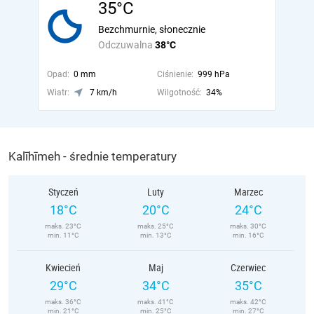
35°C
Bezchmurnie, słonecznie
Odczuwalna
38°C
Opad:
0 mm
Ciśnienie:
999 hPa
Wiatr:
7 km/h
Wilgotność:
34%
Kalīhīmeh - średnie temperatury
Styczeń
Luty
Marzec
18°C
20°C
24°C
maks. 23°C
maks. 25°C
maks. 30°C
min. 11°C
min. 13°C
min. 16°C
Kwiecień
Maj
Czerwiec
29°C
34°C
35°C
maks. 36°C
maks. 41°C
maks. 42°C
min. 21°C
min. 25°C
min. 27°C