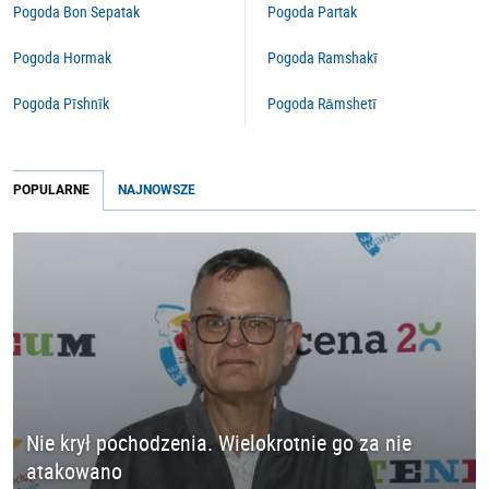
Pogoda Bon Sepatak
Pogoda Partak
Pogoda Hormak
Pogoda Ramshakī
Pogoda Pīshnīk
Pogoda Rāmshetī
POPULARNE
NAJNOWSZE
Nie krył pochodzenia. Wielokrotnie go za nie
atakowano