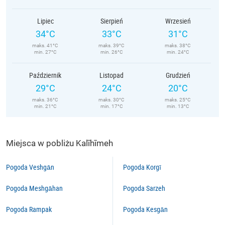
Lipiec
Sierpień
Wrzesień
34°C
33°C
31°C
maks. 41°C
maks. 39°C
maks. 38°C
min. 27°C
min. 26°C
min. 24°C
Październik
Listopad
Grudzień
29°C
24°C
20°C
maks. 36°C
maks. 30°C
maks. 25°C
min. 21°C
min. 17°C
min. 13°C
Miejsca w pobliżu Kalīhīmeh
Pogoda Veshgān
Pogoda Korgī
Pogoda Meshgāhan
Pogoda Sarzeh
Pogoda Rampak
Pogoda Kesgān