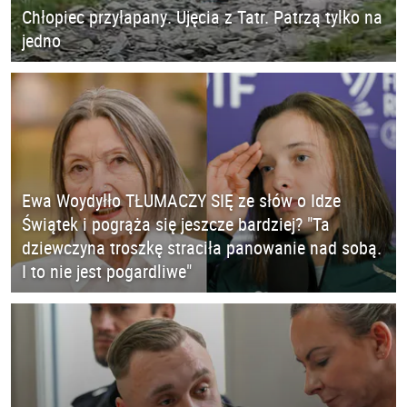
Chłopiec przyłapany. Ujęcia z Tatr. Patrzą tylko na
jedno
Ewa Woydyłło TŁUMACZY SIĘ ze słów o Idze
Świątek i pogrąża się jeszcze bardziej? "Ta
dziewczyna troszkę straciła panowanie nad sobą.
I to nie jest pogardliwe"