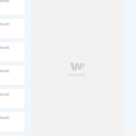
tność:
tność:
tność:
tność:
tność:
tność: