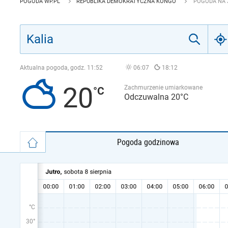
POGODA WP.PL
REPUBLIKA DEMOKRATYCZNA KONGO
POGODA NA J
Aktualna pogoda, godz.
11:52
06:07
18:12
20
Zachmurzenie umiarkowane
Odczuwalna 20°C
Pogoda godzinowa
°C
30°