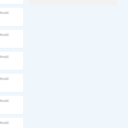
tność:
tność:
tność:
tność:
tność:
tność: