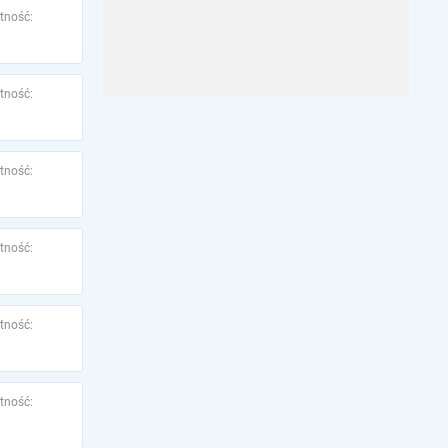
tność:
tność:
tność:
tność:
tność:
tność: