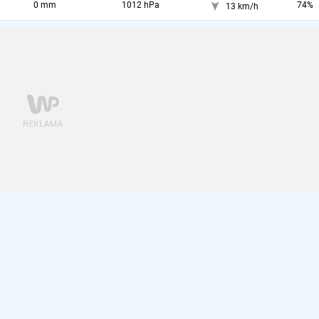
0 mm
1012 hPa
74%
13 km/h