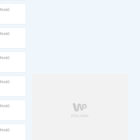
tność:
tność:
tność:
tność:
tność:
tność: