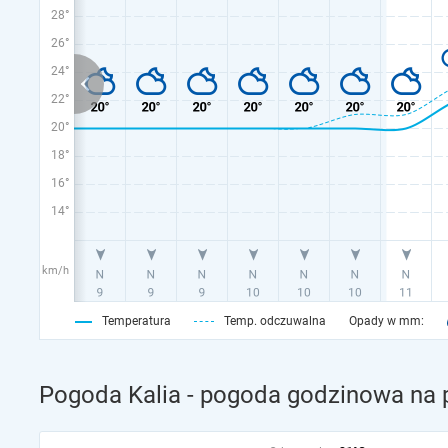
28°
26°
24°
22°
20°
18°
16°
14°
km/h
Temperatura
Temp. odczuwalna
Opady w mm:
Pogoda Kalia - pogoda godzinowa na 