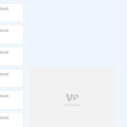
tność:
tność:
tność:
tność:
tność:
tność: