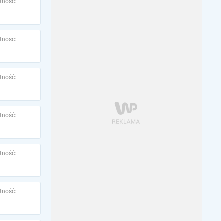
tność:
tność:
tność:
tność:
tność:
tność: