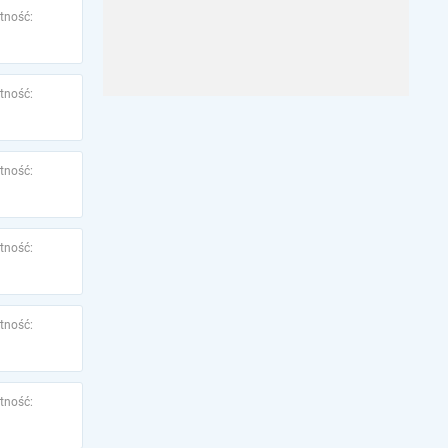
tność:
tność:
tność:
tność:
tność:
tność: