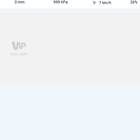
0 mm
999 hPa
26%
7 km/h