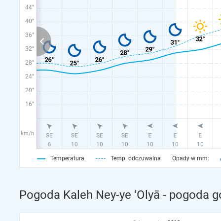
44°
40°
36°
32°
28°
24°
20°
16°
km/h
Temperatura
Temp. odczuwalna
Opady w mm:
Pogoda Kaleh Ney-ye ‘Olyā - pogoda g