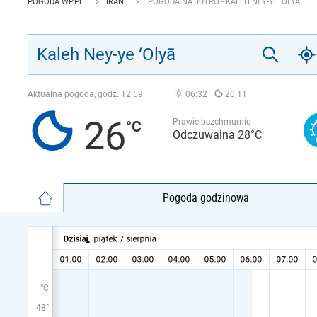
POGODA WP.PL
IRAN
POGODA NA JUTRO - KALEH NEY-YE ‘OLYĀ
Aktualna pogoda, godz.
12:59
06:32
20:11
26
Prawie bezchmurnie
Odczuwalna 28°C
Pogoda godzinowa
°C
48°