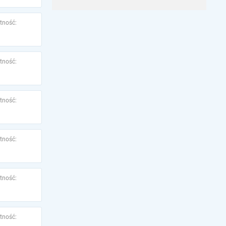
tność:
tność:
tność:
tność:
tność:
tność: