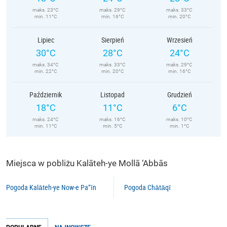
maks. 23°C
maks. 29°C
maks. 33°C
min. 11°C
min. 16°C
min. 20°C
Lipiec
Sierpień
Wrzesień
30°C
28°C
24°C
maks. 34°C
maks. 33°C
maks. 29°C
min. 22°C
min. 20°C
min. 16°C
Październik
Listopad
Grudzień
18°C
11°C
6°C
maks. 24°C
maks. 16°C
maks. 10°C
min. 11°C
min. 5°C
min. 1°C
Miejsca w pobliżu Kalāteh-ye Mollā ‘Abbās
Pogoda Kalāteh-ye Now-e Pa‘’īn
Pogoda Chātāqī