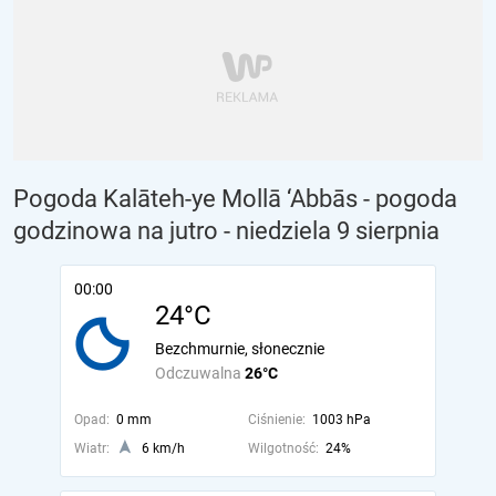
Pogoda Kalāteh-ye Mollā ‘Abbās - pogoda
godzinowa na jutro
- niedziela 9 sierpnia
00:00
24°C
Bezchmurnie, słonecznie
Odczuwalna
26°C
Opad:
0 mm
Ciśnienie:
1003 hPa
Wiatr:
6 km/h
Wilgotność:
24%