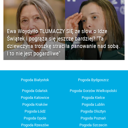
Ewa Woydyłło TŁUMACZY SIĘ ze słów o Idze
Świątek i pogrąża się jeszcze bardziej? "Ta
dziewczyna troszkę straciła panowanie nad sobą.
I to nie jest pogardliwe"
Pogoda Białystok
Pogoda Bydgoszcz
Pogoda Gdańsk
Pogoda Gorzów Wielkopolski
Pogoda Katowice
Pogoda Kielce
Pogoda Kraków
Pogoda Lublin
Pogoda Łódź
Pogoda Olsztyn
Pogoda Opole
Pogoda Poznań
Pogoda Rzeszów
Pogoda Szczecin