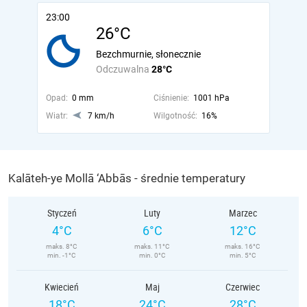
23:00
26°C
Bezchmurnie, słonecznie
Odczuwalna
28°C
Opad:
0 mm
Ciśnienie:
1001 hPa
Wiatr:
7 km/h
Wilgotność:
16%
Kalāteh-ye Mollā ‘Abbās - średnie temperatury
Styczeń
Luty
Marzec
4°C
6°C
12°C
maks. 8°C
maks. 11°C
maks. 16°C
min. -1°C
min. 0°C
min. 5°C
Kwiecień
Maj
Czerwiec
18°C
24°C
28°C