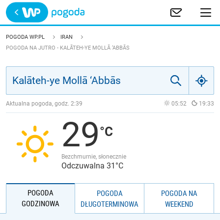
Trwa ładowanie
POLSKA
POGODA WP.PL
IRAN
POGODA NA JUTRO - KALĀTEH-YE MOLLĀ ‘ABBĀS
EUROPA
ŚWIAT
Aktualna pogoda, godz.
2:39
05:52
19:33
JAKOŚĆ POWIETRZA
29
Bezchmurnie, słonecznie
Odczuwalna 31°C
POGODA
POGODA
POGODA NA
GODZINOWA
DŁUGOTERMINOWA
WEEKEND