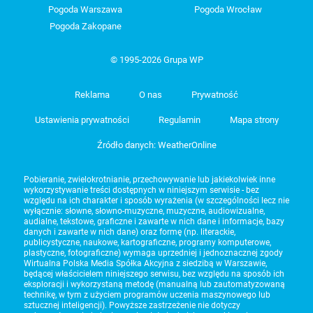
Pogoda Warszawa
Pogoda Wrocław
Pogoda Zakopane
© 1995-2026 Grupa WP
Reklama
O nas
Prywatność
Ustawienia prywatności
Regulamin
Mapa strony
Źródło danych: WeatherOnline
Pobieranie, zwielokrotnianie, przechowywanie lub jakiekolwiek inne
wykorzystywanie treści dostępnych w niniejszym serwisie - bez
względu na ich charakter i sposób wyrażenia (w szczególności lecz nie
wyłącznie: słowne, słowno-muzyczne, muzyczne, audiowizualne,
audialne, tekstowe, graficzne i zawarte w nich dane i informacje, bazy
danych i zawarte w nich dane) oraz formę (np. literackie,
publicystyczne, naukowe, kartograficzne, programy komputerowe,
plastyczne, fotograficzne) wymaga uprzedniej i jednoznacznej zgody
Wirtualna Polska Media Spółka Akcyjna z siedzibą w Warszawie,
będącej właścicielem niniejszego serwisu, bez względu na sposób ich
eksploracji i wykorzystaną metodę (manualną lub zautomatyzowaną
technikę, w tym z użyciem programów uczenia maszynowego lub
sztucznej inteligencji). Powyższe zastrzeżenie nie dotyczy