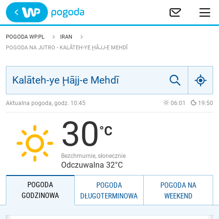
Trwa ładowanie
POLSKA
POGODA WP.PL
IRAN
POGODA NA JUTRO - KALĀTEH-YE ḨĀJJ-E MEHDĪ
EUROPA
ŚWIAT
Aktualna pogoda, godz.
10:45
06:01
19:50
JAKOŚĆ POWIETRZA
30
Bezchmurnie, słonecznie
Odczuwalna 32°C
POGODA
POGODA
POGODA NA
GODZINOWA
DŁUGOTERMINOWA
WEEKEND