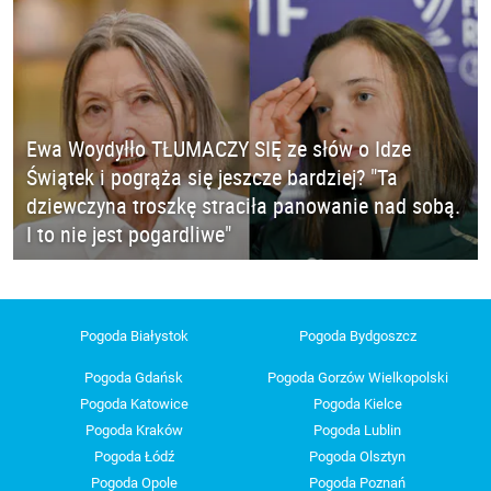
Ewa Woydyłło TŁUMACZY SIĘ ze słów o Idze
Świątek i pogrąża się jeszcze bardziej? "Ta
dziewczyna troszkę straciła panowanie nad sobą.
I to nie jest pogardliwe"
Pogoda Białystok
Pogoda Bydgoszcz
Pogoda Gdańsk
Pogoda Gorzów Wielkopolski
Pogoda Katowice
Pogoda Kielce
Pogoda Kraków
Pogoda Lublin
Pogoda Łódź
Pogoda Olsztyn
Pogoda Opole
Pogoda Poznań