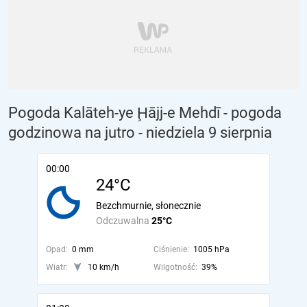
Pogoda Kalāteh-ye Ḩājj-e Mehdī - pogoda
godzinowa na jutro
- niedziela 9 sierpnia
00:00
24°C
Bezchmurnie, słonecznie
Odczuwalna
25°C
Opad:
0 mm
Ciśnienie:
1005 hPa
Wiatr:
10 km/h
Wilgotność:
39%