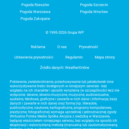
Pogoda Rzeszów
Pogoda Szczecin
Pogoda Warszawa
Pogoda Wrocław
Pogoda Zakopane
© 1995-2026 Grupa WP
Reklama
O nas
Prywatność
Ustawienia prywatności
Regulamin
Mapa strony
Źródło danych: WeatherOnline
Pobieranie, zwielokrotnianie, przechowywanie lub jakiekolwiek inne
wykorzystywanie treści dostępnych w niniejszym serwisie - bez
względu na ich charakter i sposób wyrażenia (w szczególności lecz nie
wyłącznie: słowne, słowno-muzyczne, muzyczne, audiowizualne,
audialne, tekstowe, graficzne i zawarte w nich dane i informacje, bazy
danych i zawarte w nich dane) oraz formę (np. literackie,
publicystyczne, naukowe, kartograficzne, programy komputerowe,
plastyczne, fotograficzne) wymaga uprzedniej i jednoznacznej zgody
Wirtualna Polska Media Spółka Akcyjna z siedzibą w Warszawie,
będącej właścicielem niniejszego serwisu, bez względu na sposób ich
eksploracji i wykorzystaną metodę (manualną lub zautomatyzowaną