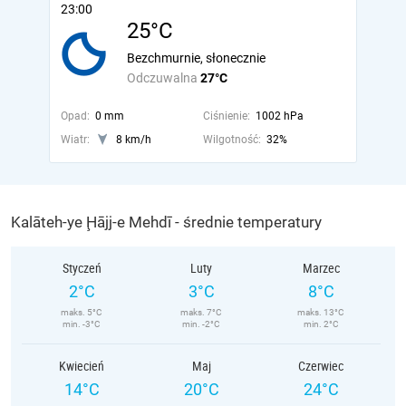
23:00
25°C
Bezchmurnie, słonecznie
Odczuwalna
27°C
Opad:
0 mm
Ciśnienie:
1002 hPa
Wiatr:
8 km/h
Wilgotność:
32%
Kalāteh-ye Ḩājj-e Mehdī - średnie temperatury
Styczeń
Luty
Marzec
2°C
3°C
8°C
maks. 5°C
maks. 7°C
maks. 13°C
min. -3°C
min. -2°C
min. 2°C
Kwiecień
Maj
Czerwiec
14°C
20°C
24°C