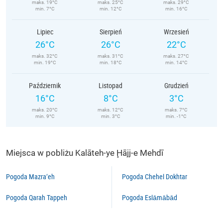
maks. 19°C
maks. 25°C
maks. 29°C
min. 7°C
min. 12°C
min. 16°C
Lipiec
Sierpień
Wrzesień
26°C
26°C
22°C
maks. 32°C
maks. 31°C
maks. 27°C
min. 19°C
min. 18°C
min. 14°C
Październik
Listopad
Grudzień
16°C
8°C
3°C
maks. 20°C
maks. 12°C
maks. 7°C
min. 9°C
min. 3°C
min. -1°C
Miejsca w pobliżu Kalāteh-ye Ḩājj-e Mehdī
Pogoda Mazra‘eh
Pogoda Chehel Dokhtar
Pogoda Qarah Tappeh
Pogoda Eslāmābād