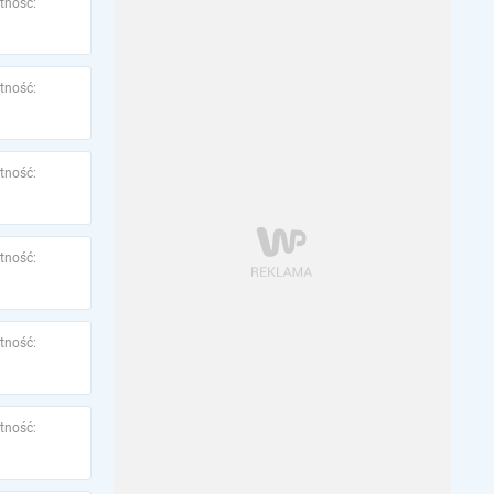
tność:
tność:
tność:
tność:
tność:
tność: