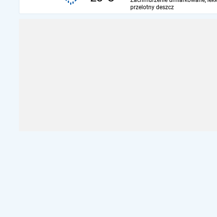
Zachmurzenie umiarkowane, lekk
przelotny deszcz