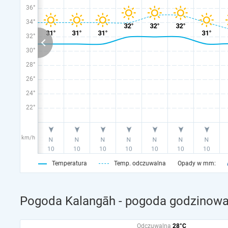
36°
34°
32°
30°
28°
26°
24°
22°
km/h
Temperatura
Temp. odczuwalna
Opady w mm:
Pogoda Kalangāh - pogoda godzinowa 
Odczuwalna
28°C