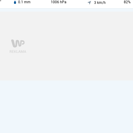
i
0.1 mm
1006 hPa
82%
3 km/h