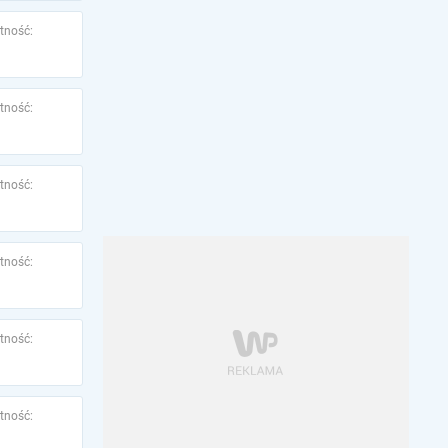
tność:
tność:
tność:
tność:
tność:
tność: