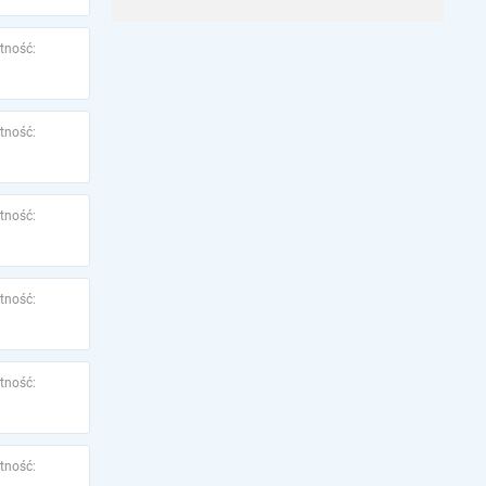
tność:
tność:
tność:
tność:
tność:
tność: