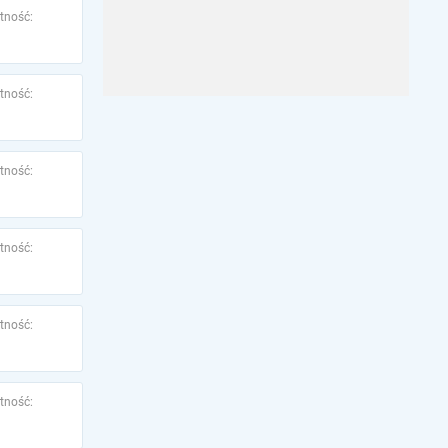
tność:
tność:
tność:
tność:
tność:
tność: