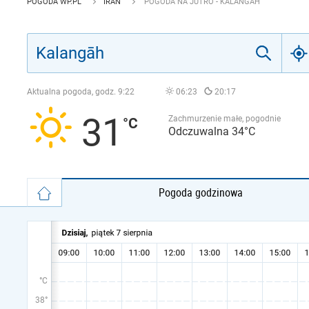
POGODA WP.PL
IRAN
POGODA NA JUTRO - KALANGĀH
Aktualna pogoda, godz.
9:22
06:23
20:17
31
Zachmurzenie małe, pogodnie
Odczuwalna 34°C
Pogoda godzinowa
°C
38°