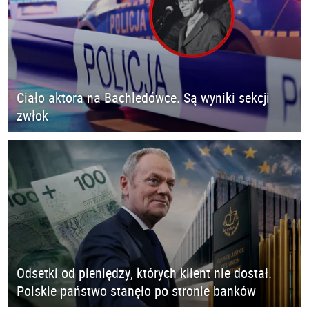
Ciało aktora na Bachledówce. Są wyniki sekcji
zwłok
Odsetki od pieniędzy, których klient nie dostał.
Polskie państwo stanęło po stronie banków