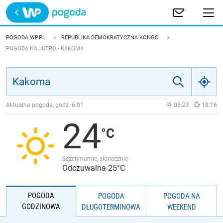
Trwa ładowanie
POLSKA
POGODA WP.PL
REPUBLIKA DEMOKRATYCZNA KONGO
POGODA NA JUTRO - KAKOMA
EUROPA
ŚWIAT
Aktualna pogoda, godz.
6:01
06:23
18:16
JAKOŚĆ POWIETRZA
24
Bezchmurnie, słonecznie
Odczuwalna 25°C
POGODA
POGODA
POGODA NA
GODZINOWA
DŁUGOTERMINOWA
WEEKEND