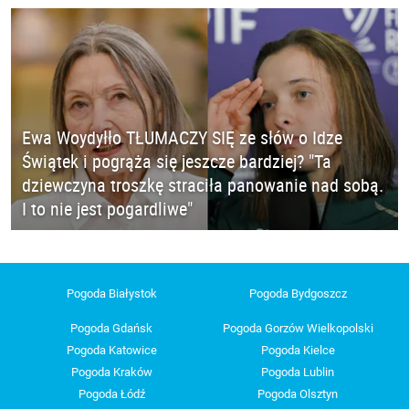
Ewa Woydyłło TŁUMACZY SIĘ ze słów o Idze
Świątek i pogrąża się jeszcze bardziej? "Ta
dziewczyna troszkę straciła panowanie nad sobą.
I to nie jest pogardliwe"
Pogoda Białystok
Pogoda Bydgoszcz
Pogoda Gdańsk
Pogoda Gorzów Wielkopolski
Pogoda Katowice
Pogoda Kielce
Pogoda Kraków
Pogoda Lublin
Pogoda Łódź
Pogoda Olsztyn