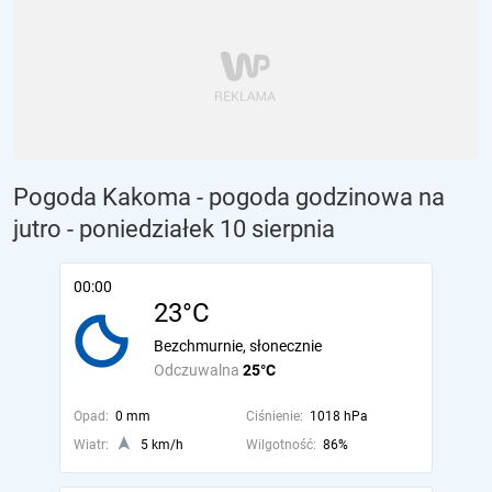
Pogoda Kakoma - pogoda godzinowa na
jutro
- poniedziałek 10 sierpnia
00:00
23°C
Bezchmurnie, słonecznie
Odczuwalna
25°C
Opad:
0 mm
Ciśnienie:
1018 hPa
Wiatr:
5 km/h
Wilgotność:
86%