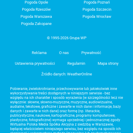
Pogoda Opole
Pogoda Poznań
Pogoda Rzeszów
Pogoda Szczecin
Pogoda Warszawa
Pogoda Wrocław
Pogoda Zakopane
© 1995-2026 Grupa WP
Reklama
O nas
Prywatność
Ustawienia prywatności
Regulamin
Mapa strony
Źródło danych: WeatherOnline
Pobieranie, zwielokrotnianie, przechowywanie lub jakiekolwiek inne
wykorzystywanie treści dostępnych w niniejszym serwisie - bez
względu na ich charakter i sposób wyrażenia (w szczególności lecz nie
wyłącznie: słowne, słowno-muzyczne, muzyczne, audiowizualne,
audialne, tekstowe, graficzne i zawarte w nich dane i informacje, bazy
danych i zawarte w nich dane) oraz formę (np. literackie,
publicystyczne, naukowe, kartograficzne, programy komputerowe,
plastyczne, fotograficzne) wymaga uprzedniej i jednoznacznej zgody
Wirtualna Polska Media Spółka Akcyjna z siedzibą w Warszawie,
będącej właścicielem niniejszego serwisu, bez względu na sposób ich