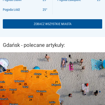
Pogoda Łódź
ZOBACZ WSZYSTKIE MIASTA
Gdańsk - polecane artykuły: