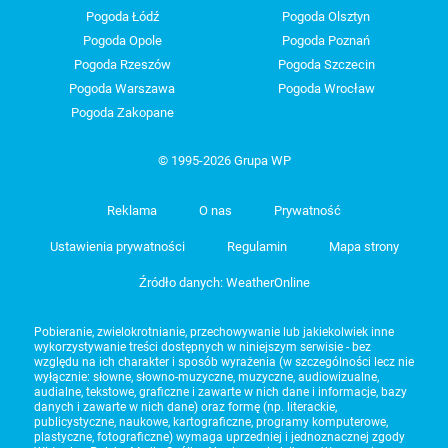
Pogoda Łódź
Pogoda Olsztyn
Pogoda Opole
Pogoda Poznań
Pogoda Rzeszów
Pogoda Szczecin
Pogoda Warszawa
Pogoda Wrocław
Pogoda Zakopane
© 1995-2026 Grupa WP
Reklama
O nas
Prywatność
Ustawienia prywatności
Regulamin
Mapa strony
Źródło danych: WeatherOnline
Pobieranie, zwielokrotnianie, przechowywanie lub jakiekolwiek inne
wykorzystywanie treści dostępnych w niniejszym serwisie - bez
względu na ich charakter i sposób wyrażenia (w szczególności lecz nie
wyłącznie: słowne, słowno-muzyczne, muzyczne, audiowizualne,
audialne, tekstowe, graficzne i zawarte w nich dane i informacje, bazy
danych i zawarte w nich dane) oraz formę (np. literackie,
publicystyczne, naukowe, kartograficzne, programy komputerowe,
plastyczne, fotograficzne) wymaga uprzedniej i jednoznacznej zgody