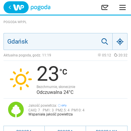
Trwa ładowanie
POLSKA
POGODA WP.PL
EUROPA
ŚWIAT
Aktualna pogoda, godz.
11:19
05:12
20:32
23
JAKOŚĆ POWIETRZA
Bezchmurnie, słonecznie
Odczuwalna 24°C
Jakość powietrza:
CAIQ:
7
PM1:
3
PM2.5:
4
PM10:
4
Wspaniała jakość powietrza