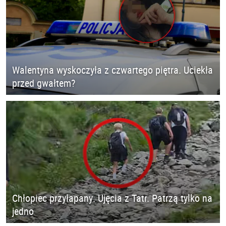
Walentyna wyskoczyła z czwartego piętra. Uciekła
przed gwałtem?
Chłopiec przyłapany. Ujęcia z Tatr. Patrzą tylko na
jedno