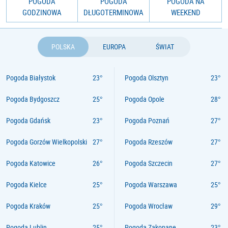
POGODA
POGODA
POGODA NA
GODZINOWA
DŁUGOTERMINOWA
WEEKEND
POLSKA
EUROPA
ŚWIAT
Pogoda Białystok
Pogoda Olsztyn
Pogoda Bydgoszcz
Pogoda Opole
Pogoda Gdańsk
Pogoda Poznań
Pogoda Gorzów Wielkopolski
Pogoda Rzeszów
Pogoda Katowice
Pogoda Szczecin
Pogoda Kielce
Pogoda Warszawa
Pogoda Kraków
Pogoda Wrocław
Pogoda Lublin
Pogoda Zakopane