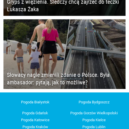
Gryps z więzienia. Śledczy chcą zajrzeć do teczki
Łukasza Żaka
Słowacy nagle zmienili zdanie o Polsce. Była
ambasador: pytają, jak to możliwe?
Pogoda Białystok
Pogoda Bydgoszcz
Pogoda Gdańsk
Pogoda Gorzów Wielkopolski
Pogoda Katowice
Pogoda Kielce
Pogoda Kraków
Pogoda Lublin