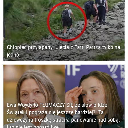
Chłopiec przyłapany. Ujęcia z Tatr. Patrzą tylko na
jedno
Ewa Woydyłło TŁUMACZY SIĘ ze słów o Idze
Świątek i pogrąża się jeszcze bardziej? "Ta
dziewczyna troszkę straciła panowanie nad sobą.
I to nie jest pogardliwe"