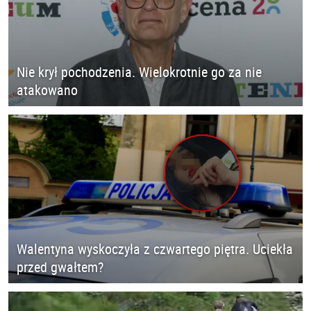
Nie krył pochodzenia. Wielokrotnie go za nie
atakowano
Walentyna wyskoczyła z czwartego piętra. Uciekła
przed gwałtem?