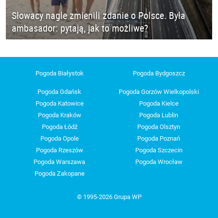
Słowacy nagle zmienili zdanie o Polsce. Była
ambasador: pytają, jak to możliwe?
Pogoda Białystok
Pogoda Bydgoszcz
Pogoda Gdańsk
Pogoda Gorzów Wielkopolski
Pogoda Katowice
Pogoda Kielce
Pogoda Kraków
Pogoda Lublin
Pogoda Łódź
Pogoda Olsztyn
Pogoda Opole
Pogoda Poznań
Pogoda Rzeszów
Pogoda Szczecin
Pogoda Warszawa
Pogoda Wrocław
Pogoda Zakopane
© 1995-2026 Grupa WP