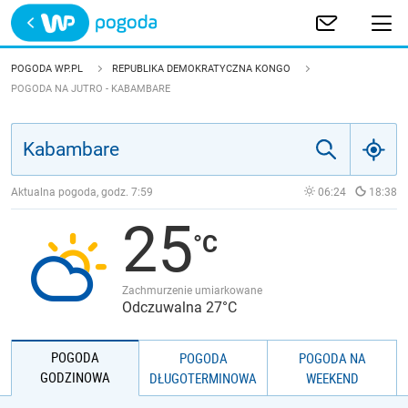
Trwa ładowanie
POLSKA
POGODA WP.PL
REPUBLIKA DEMOKRATYCZNA KONGO
POGODA NA JUTRO - KABAMBARE
EUROPA
ŚWIAT
Aktualna pogoda, godz.
7:59
06:24
18:38
JAKOŚĆ POWIETRZA
25
Zachmurzenie umiarkowane
Odczuwalna 27°C
POGODA
POGODA
POGODA NA
GODZINOWA
DŁUGOTERMINOWA
WEEKEND