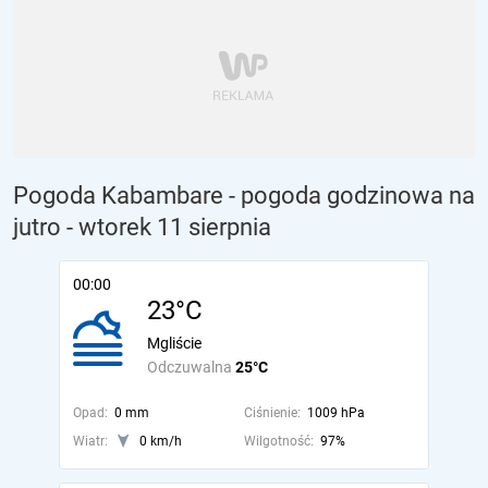
Pogoda Kabambare - pogoda godzinowa na
jutro
- wtorek 11 sierpnia
00:00
23°C
Mgliście
Odczuwalna
25°C
Opad:
0 mm
Ciśnienie:
1009 hPa
Wiatr:
0 km/h
Wilgotność:
97%