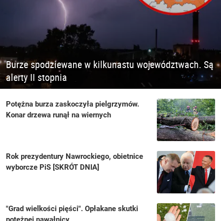
Burze spodziewane w kilkunastu województwach. Są
alerty II stopnia
Potężna burza zaskoczyła pielgrzymów.
Konar drzewa runął na wiernych
Rok prezydentury Nawrockiego, obietnice
wyborcze PiS [SKRÓT DNIA]
"Grad wielkości pięści". Opłakane skutki
potężnej nawałnicy