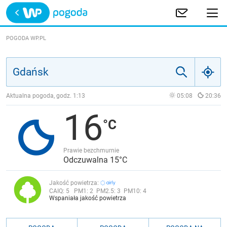
Trwa ładowanie
POLSKA
POGODA WP.PL
EUROPA
ŚWIAT
Aktualna pogoda, godz.
1:13
05:08
20:36
16
JAKOŚĆ POWIETRZA
Prawie bezchmurnie
Odczuwalna 15°C
Jakość powietrza:
CAIQ:
5
PM1:
2
PM2.5:
3
PM10:
4
Wspaniała jakość powietrza