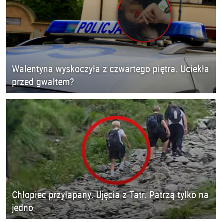
Walentyna wyskoczyła z czwartego piętra. Uciekła
przed gwałtem?
Chłopiec przyłapany. Ujęcia z Tatr. Patrzą tylko na
jedno