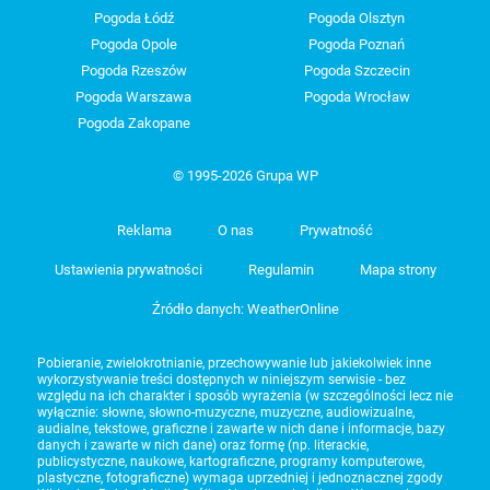
Pogoda Łódź
Pogoda Olsztyn
Pogoda Opole
Pogoda Poznań
Pogoda Rzeszów
Pogoda Szczecin
Pogoda Warszawa
Pogoda Wrocław
Pogoda Zakopane
© 1995-2026 Grupa WP
Reklama
O nas
Prywatność
Ustawienia prywatności
Regulamin
Mapa strony
Źródło danych: WeatherOnline
Pobieranie, zwielokrotnianie, przechowywanie lub jakiekolwiek inne
wykorzystywanie treści dostępnych w niniejszym serwisie - bez
względu na ich charakter i sposób wyrażenia (w szczególności lecz nie
wyłącznie: słowne, słowno-muzyczne, muzyczne, audiowizualne,
audialne, tekstowe, graficzne i zawarte w nich dane i informacje, bazy
danych i zawarte w nich dane) oraz formę (np. literackie,
publicystyczne, naukowe, kartograficzne, programy komputerowe,
plastyczne, fotograficzne) wymaga uprzedniej i jednoznacznej zgody