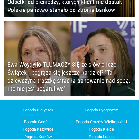
Odsetki od pieniędzy, których klient nie dostał.
Polskie państwo stanęło po stronie banków
Ewa Woydyłło TŁUMACZY SIĘ ze słów o Idze
Świątek i pogrąża się jeszcze bardziej? "Ta
dziewczyna troszkę straciła panowanie nad sobą.
I to nie jest pogardliwe"
Pogoda Białystok
Pogoda Bydgoszcz
Pogoda Gdańsk
Pogoda Gorzów Wielkopolski
Pogoda Katowice
Pogoda Kielce
Pogoda Kraków
Pogoda Lublin