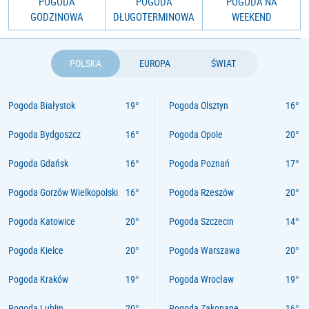
POGODA
POGODA
POGODA NA
GODZINOWA
DŁUGOTERMINOWA
WEEKEND
POLSKA
EUROPA
ŚWIAT
Pogoda Białystok
Pogoda Olsztyn
Pogoda Bydgoszcz
Pogoda Opole
Pogoda Gdańsk
Pogoda Poznań
Pogoda Gorzów Wielkopolski
Pogoda Rzeszów
Pogoda Katowice
Pogoda Szczecin
Pogoda Kielce
Pogoda Warszawa
Pogoda Kraków
Pogoda Wrocław
Pogoda Lublin
Pogoda Zakopane