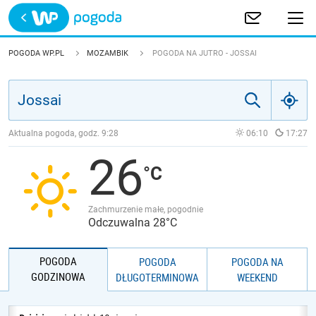
Trwa ładowanie
POLSKA
POGODA WP.PL
MOZAMBIK
POGODA NA JUTRO - JOSSAI
EUROPA
ŚWIAT
Aktualna pogoda, godz.
9:28
06:10
17:27
26
JAKOŚĆ POWIETRZA
Zachmurzenie małe, pogodnie
Odczuwalna 28°C
POGODA
POGODA
POGODA NA
GODZINOWA
DŁUGOTERMINOWA
WEEKEND