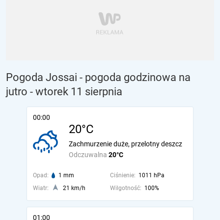
Pogoda Jossai - pogoda godzinowa na
jutro
- wtorek 11 sierpnia
00:00
20°C
Zachmurzenie duże, przelotny deszcz
Odczuwalna
20°C
Opad:
1 mm
Ciśnienie:
1011 hPa
Wiatr:
21 km/h
Wilgotność:
100%
01:00