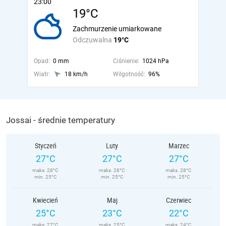
23:00
19°C
Zachmurzenie umiarkowane
Odczuwalna
19°C
Opad:
0 mm
Ciśnienie:
1024 hPa
Wiatr:
18 km/h
Wilgotność:
96%
Jossai - średnie temperatury
Styczeń
Luty
Marzec
27°C
27°C
27°C
maks. 28°C
maks. 28°C
maks. 28°C
min. 25°C
min. 25°C
min. 25°C
Kwiecień
Maj
Czerwiec
25°C
23°C
22°C
maks. 27°C
maks. 25°C
maks. 24°C