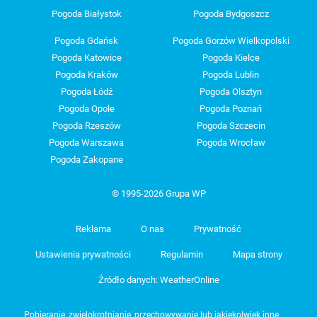
Pogoda Białystok
Pogoda Bydgoszcz
Pogoda Gdańsk
Pogoda Gorzów Wielkopolski
Pogoda Katowice
Pogoda Kielce
Pogoda Kraków
Pogoda Lublin
Pogoda Łódź
Pogoda Olsztyn
Pogoda Opole
Pogoda Poznań
Pogoda Rzeszów
Pogoda Szczecin
Pogoda Warszawa
Pogoda Wrocław
Pogoda Zakopane
© 1995-2026 Grupa WP
Reklama
O nas
Prywatność
Ustawienia prywatności
Regulamin
Mapa strony
Źródło danych: WeatherOnline
Pobieranie, zwielokrotnianie, przechowywanie lub jakiekolwiek inne