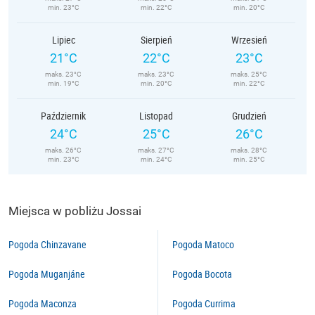
min. 23°C
min. 22°C
min. 20°C
Lipiec
Sierpień
Wrzesień
21°C
22°C
23°C
maks. 23°C
maks. 23°C
maks. 25°C
min. 19°C
min. 20°C
min. 22°C
Październik
Listopad
Grudzień
24°C
25°C
26°C
maks. 26°C
maks. 27°C
maks. 28°C
min. 23°C
min. 24°C
min. 25°C
Miejsca w pobliżu Jossai
Pogoda Chinzavane
Pogoda Matoco
Pogoda Muganjáne
Pogoda Bocota
Pogoda Maconza
Pogoda Currima