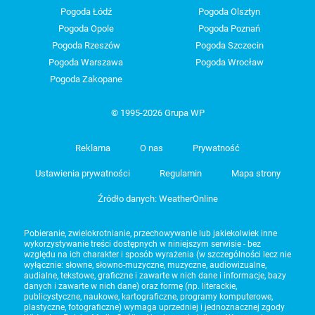
Pogoda Łódź
Pogoda Olsztyn
Pogoda Opole
Pogoda Poznań
Pogoda Rzeszów
Pogoda Szczecin
Pogoda Warszawa
Pogoda Wrocław
Pogoda Zakopane
© 1995-2026 Grupa WP
Reklama
O nas
Prywatność
Ustawienia prywatności
Regulamin
Mapa strony
Źródło danych: WeatherOnline
Pobieranie, zwielokrotnianie, przechowywanie lub jakiekolwiek inne
wykorzystywanie treści dostępnych w niniejszym serwisie - bez
względu na ich charakter i sposób wyrażenia (w szczególności lecz nie
wyłącznie: słowne, słowno-muzyczne, muzyczne, audiowizualne,
audialne, tekstowe, graficzne i zawarte w nich dane i informacje, bazy
danych i zawarte w nich dane) oraz formę (np. literackie,
publicystyczne, naukowe, kartograficzne, programy komputerowe,
plastyczne, fotograficzne) wymaga uprzedniej i jednoznacznej zgody