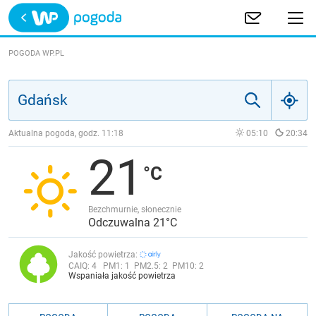
Trwa ładowanie
POLSKA
POGODA WP.PL
EUROPA
ŚWIAT
Aktualna pogoda, godz.
11:18
05:10
20:34
21
JAKOŚĆ POWIETRZA
Bezchmurnie, słonecznie
Odczuwalna 21°C
Jakość powietrza:
CAIQ:
4
PM1:
1
PM2.5:
2
PM10:
2
Wspaniała jakość powietrza