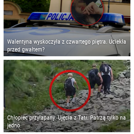
Walentyna wyskoczyła z czwartego piętra. Uciekła
przed gwałtem?
Chłopiec przyłapany. Ujęcia z Tatr. Patrzą tylko na
jedno