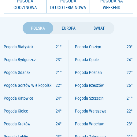
POGODA
POGODA
POGODA NA
GODZINOWA
DŁUGOTERMINOWA
WEEKEND
POLSKA
EUROPA
ŚWIAT
Pogoda Białystok
Pogoda Olsztyn
Pogoda Bydgoszcz
Pogoda Opole
Pogoda Gdańsk
Pogoda Poznań
Pogoda Gorzów Wielkopolski
Pogoda Rzeszów
Pogoda Katowice
Pogoda Szczecin
Pogoda Kielce
Pogoda Warszawa
Pogoda Kraków
Pogoda Wrocław
Pogoda Lublin
Pogoda Zakopane