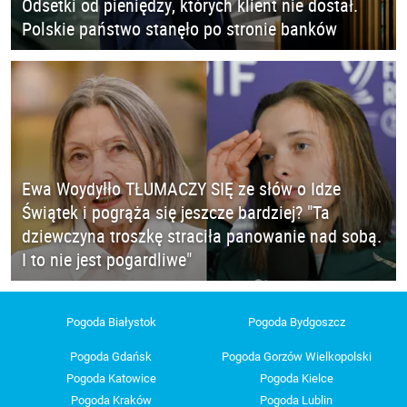
Odsetki od pieniędzy, których klient nie dostał.
Polskie państwo stanęło po stronie banków
Ewa Woydyłło TŁUMACZY SIĘ ze słów o Idze
Świątek i pogrąża się jeszcze bardziej? "Ta
dziewczyna troszkę straciła panowanie nad sobą.
I to nie jest pogardliwe"
Pogoda Białystok
Pogoda Bydgoszcz
Pogoda Gdańsk
Pogoda Gorzów Wielkopolski
Pogoda Katowice
Pogoda Kielce
Pogoda Kraków
Pogoda Lublin