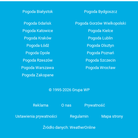
Pogoda Białystok
Pogoda Bydgoszcz
Pogoda Gdańsk
Pogoda Gorzów Wielkopolski
Pogoda Katowice
Pogoda Kielce
Pogoda Kraków
Pogoda Lublin
Pogoda Łódź
Pogoda Olsztyn
Pogoda Opole
Pogoda Poznań
Pogoda Rzeszów
Pogoda Szczecin
Pogoda Warszawa
Pogoda Wrocław
Pogoda Zakopane
© 1995-2026 Grupa WP
Reklama
O nas
Prywatność
Ustawienia prywatności
Regulamin
Mapa strony
Źródło danych: WeatherOnline