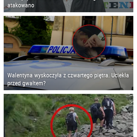
atakowano
Walentyna wyskoczyła z czwartego piętra. Uciekła
przed gwałtem?