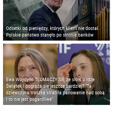
Odsetki od pieniędzy, których klient nie dostał.
Polskie państwo stanęło po stronie banków
Ewa Woydyłło TŁUMACZY SIĘ ze słów o Idze
Świątek i pogrąża się jeszcze bardziej? "Ta
dziewczyna troszkę straciła panowanie nad sobą.
I to nie jest pogardliwe"