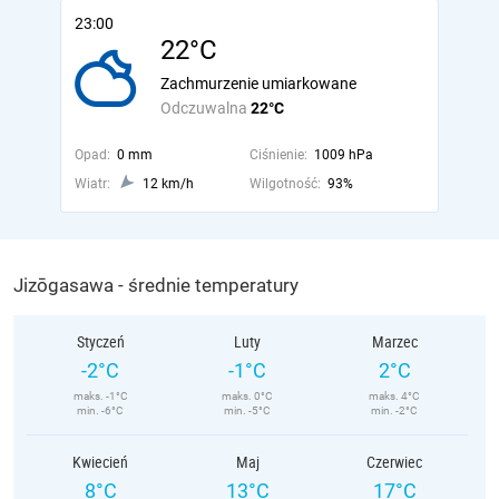
23:00
22°C
Zachmurzenie umiarkowane
Odczuwalna
22°C
Opad:
0 mm
Ciśnienie:
1009 hPa
Wiatr:
12 km/h
Wilgotność:
93%
Jizōgasawa - średnie temperatury
Styczeń
Luty
Marzec
-2°C
-1°C
2°C
maks. -1°C
maks. 0°C
maks. 4°C
min. -6°C
min. -5°C
min. -2°C
Kwiecień
Maj
Czerwiec
8°C
13°C
17°C