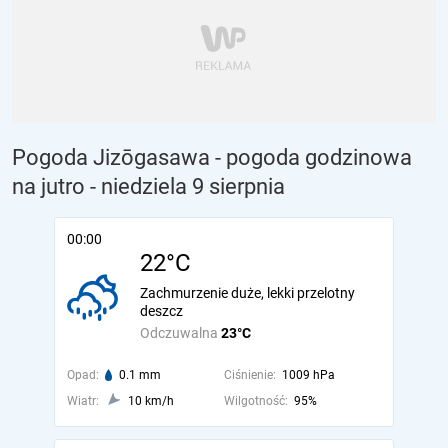
Pogoda Jizōgasawa - pogoda godzinowa
na jutro
- niedziela 9 sierpnia
00:00
22°C
Zachmurzenie duże, lekki przelotny
deszcz
Odczuwalna
23°C
Opad:
0.1 mm
Ciśnienie:
1009 hPa
Wiatr:
10 km/h
Wilgotność:
95%