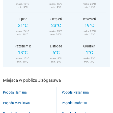
maks. 10°C
maks. 16°C
maks. 20°C
min. 3°C
min. 9°C
min. 14°C
Lipiec
Sierpień
Wrzesień
21°C
23°C
19°C
maks. 24°C
maks. 25°C
maks. 22°C
min. 18°C
min. 20°C
min. 16°C
Październik
Listopad
Grudzień
13°C
6°C
1°C
maks. 15°C
maks. 8°C
maks. 2°C
min. 10°C
min. 3°C
min. -3°C
Miejsca w pobliżu Jizōgasawa
Pogoda Hamana
Pogoda Nakahama
Pogoda Masukawa
Pogoda Imabetsu