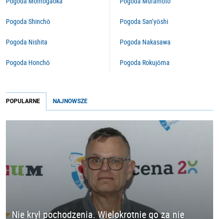
Pogoda Momogaoka
Pogoda Muramoto
Pogoda Shinchō
Pogoda San’yōshi
Pogoda Nishita
Pogoda Nakasawa
Pogoda Honchō
Pogoda Rokujōma
POPULARNE
NAJNOWSZE
Nie krył pochodzenia. Wielokrotnie go za nie