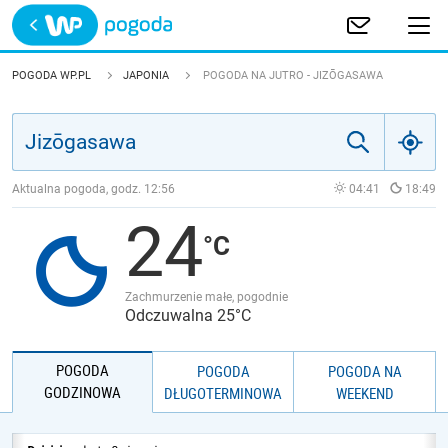
Trwa ładowanie
POLSKA
POGODA WP.PL
JAPONIA
POGODA NA JUTRO - JIZŌGASAWA
EUROPA
ŚWIAT
Aktualna pogoda, godz.
12:56
04:41
18:49
24
JAKOŚĆ POWIETRZA
Zachmurzenie małe, pogodnie
Odczuwalna 25°C
POGODA
POGODA
POGODA NA
GODZINOWA
DŁUGOTERMINOWA
WEEKEND