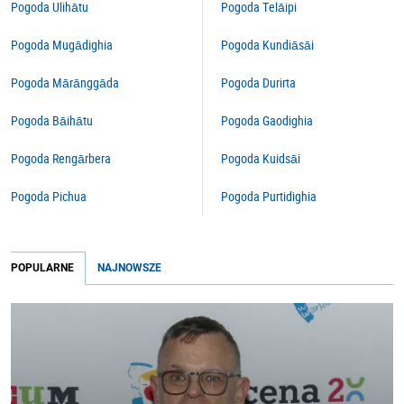
Pogoda Ulihātu
Pogoda Telāipi
Pogoda Mugādighia
Pogoda Kundiāsāi
Pogoda Mārānggāda
Pogoda Durirta
Pogoda Bāihātu
Pogoda Gaodighia
Pogoda Rengārbera
Pogoda Kuidsāi
Pogoda Pichua
Pogoda Purtidighia
POPULARNE
NAJNOWSZE