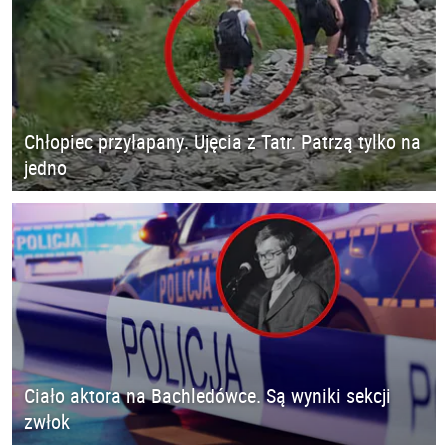
Chłopiec przyłapany. Ujęcia z Tatr. Patrzą tylko na
jedno
Ciało aktora na Bachledówce. Są wyniki sekcji
zwłok