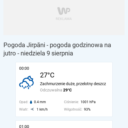
Pogoda Jirpāni - pogoda godzinowa na
jutro
- niedziela 9 sierpnia
00:00
27°C
Zachmurzenie duże, przelotny deszcz
Odczuwalna
29°C
Opad:
0.4 mm
Ciśnienie:
1001 hPa
Wiatr:
1 km/h
Wilgotność:
93%
01:00