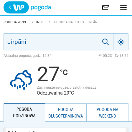
Trwa ładowanie
POLSKA
POGODA WP.PL
INDIE
POGODA NA JUTRO - JIRPĀNI
EUROPA
ŚWIAT
Aktualna pogoda, godz.
12:34
05:23
18:25
27
JAKOŚĆ POWIETRZA
Zachmurzenie duże, przelotny deszcz
Odczuwalna 29°C
POGODA
POGODA
POGODA NA
GODZINOWA
DŁUGOTERMINOWA
WEEKEND