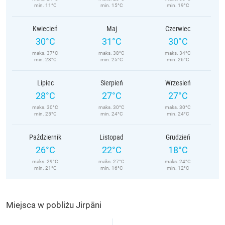
min. 11°C
min. 15°C
min. 19°C
Kwiecień
Maj
Czerwiec
30°C
31°C
30°C
maks. 37°C
maks. 38°C
maks. 34°C
min. 23°C
min. 25°C
min. 26°C
Lipiec
Sierpień
Wrzesień
28°C
27°C
27°C
maks. 30°C
maks. 30°C
maks. 30°C
min. 25°C
min. 24°C
min. 24°C
Październik
Listopad
Grudzień
26°C
22°C
18°C
maks. 29°C
maks. 27°C
maks. 24°C
min. 21°C
min. 16°C
min. 12°C
Miejsca w pobliżu Jirpāni