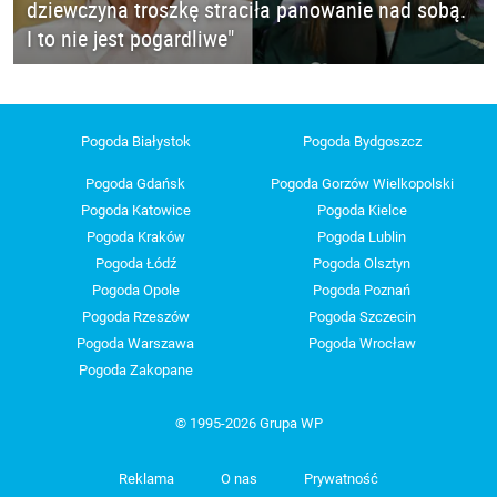
dziewczyna troszkę straciła panowanie nad sobą.
I to nie jest pogardliwe"
Pogoda Białystok
Pogoda Bydgoszcz
Pogoda Gdańsk
Pogoda Gorzów Wielkopolski
Pogoda Katowice
Pogoda Kielce
Pogoda Kraków
Pogoda Lublin
Pogoda Łódź
Pogoda Olsztyn
Pogoda Opole
Pogoda Poznań
Pogoda Rzeszów
Pogoda Szczecin
Pogoda Warszawa
Pogoda Wrocław
Pogoda Zakopane
© 1995-2026 Grupa WP
Reklama
O nas
Prywatność