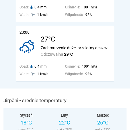
Opad:
0.4 mm
Ciśnienie:
1001 hPa
Wiatr:
1 km/h
Wilgotność:
92%
23:00
27°C
Zachmurzenie duże, przelotny deszcz
Odczuwalna
29°C
Opad:
0.4 mm
Ciśnienie:
1001 hPa
Wiatr:
1 km/h
Wilgotność:
92%
Jirpāni - średnie temperatury
Styczeń
Luty
Marzec
18°C
22°C
26°C
maks. 24°C
maks. 28°C
maks. 33°C