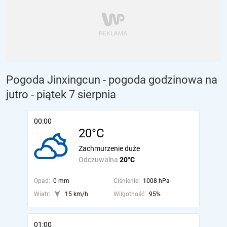
Pogoda Jinxingcun - pogoda godzinowa na
jutro
- piątek 7 sierpnia
00:00
20°C
Zachmurzenie duże
Odczuwalna
20°C
Opad:
0 mm
Ciśnienie:
1008 hPa
Wiatr:
15 km/h
Wilgotność:
95%
01:00