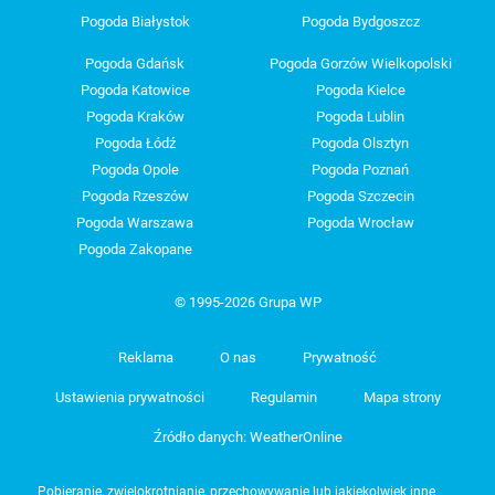
Pogoda Białystok
Pogoda Bydgoszcz
Pogoda Gdańsk
Pogoda Gorzów Wielkopolski
Pogoda Katowice
Pogoda Kielce
Pogoda Kraków
Pogoda Lublin
Pogoda Łódź
Pogoda Olsztyn
Pogoda Opole
Pogoda Poznań
Pogoda Rzeszów
Pogoda Szczecin
Pogoda Warszawa
Pogoda Wrocław
Pogoda Zakopane
© 1995-2026 Grupa WP
Reklama
O nas
Prywatność
Ustawienia prywatności
Regulamin
Mapa strony
Źródło danych: WeatherOnline
Pobieranie, zwielokrotnianie, przechowywanie lub jakiekolwiek inne