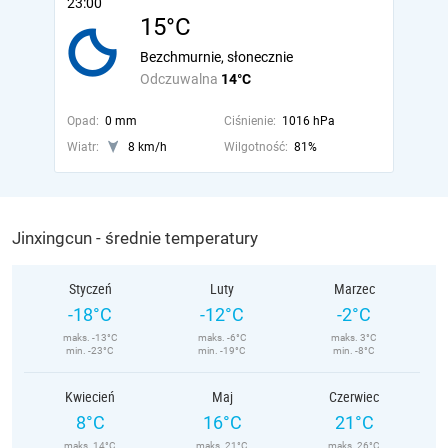
23:00
15°C
Bezchmurnie, słonecznie
Odczuwalna
14°C
Opad:
0 mm
Ciśnienie:
1016 hPa
Wiatr:
8 km/h
Wilgotność:
81%
Jinxingcun - średnie temperatury
Styczeń
Luty
Marzec
-18°C
-12°C
-2°C
maks. -13°C
maks. -6°C
maks. 3°C
min. -23°C
min. -19°C
min. -8°C
Kwiecień
Maj
Czerwiec
8°C
16°C
21°C
maks. 14°C
maks. 21°C
maks. 26°C