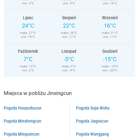
min. 2°C
min. 9°C
min. 16°C
Lipiec
Sierpień
Wrzesień
24°C
22°C
16°C
maks. 27°C
maks. 26°C
maks. 21°C
min. 19°C
min. 17°C
min. 11°C
Październik
Listopad
Grudzień
7°C
-5°C
-15°C
maks. 12°C
maks. 0°C
maks. -10°C
min. 2°C
min. -9°C
min. -20°C
Miejsca w pobliżu Jinxingcun
Pogoda Houyushucun
Pogoda Sujia Wobu
Pogoda Minshengcun
Pogoda Jiagoucun
Pogoda Minquancun
Pogoda Wanggang