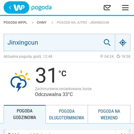
Trwa ładowanie
POLSKA
POGODA WP.PL
CHINY
POGODA NA JUTRO - JINXINGCUN
EUROPA
ŚWIAT
Aktualna pogoda, godz.
12:48
04:24
18:58
31
JAKOŚĆ POWIETRZA
Zachmurzenie umiarkowane, burze
Odczuwalna 33°C
POGODA
POGODA
POGODA NA
GODZINOWA
DŁUGOTERMINOWA
WEEKEND