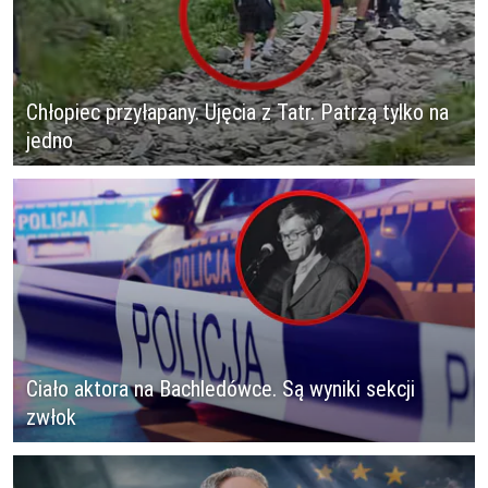
Chłopiec przyłapany. Ujęcia z Tatr. Patrzą tylko na
jedno
Ciało aktora na Bachledówce. Są wyniki sekcji
zwłok