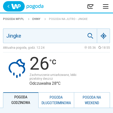
Trwa ładowanie
POLSKA
POGODA WP.PL
CHINY
POGODA NA JUTRO - JINGKE
EUROPA
ŚWIAT
Aktualna pogoda, godz.
12:24
05:36
18:55
26
JAKOŚĆ POWIETRZA
Zachmurzenie umiarkowane, lekki
przelotny deszcz
Odczuwalna 28°C
POGODA
POGODA
POGODA NA
GODZINOWA
DŁUGOTERMINOWA
WEEKEND