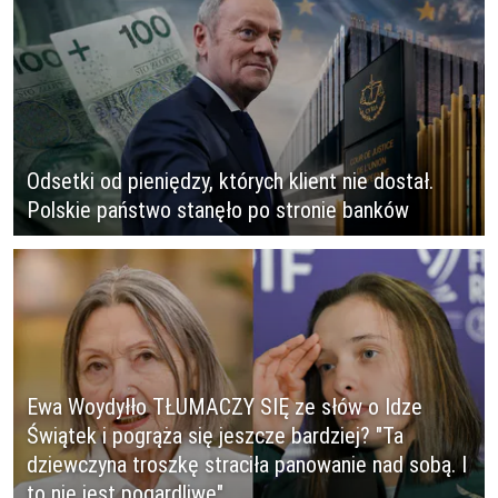
Odsetki od pieniędzy, których klient nie dostał.
Polskie państwo stanęło po stronie banków
Ewa Woydyłło TŁUMACZY SIĘ ze słów o Idze
Świątek i pogrąża się jeszcze bardziej? "Ta
dziewczyna troszkę straciła panowanie nad sobą. I
to nie jest pogardliwe"