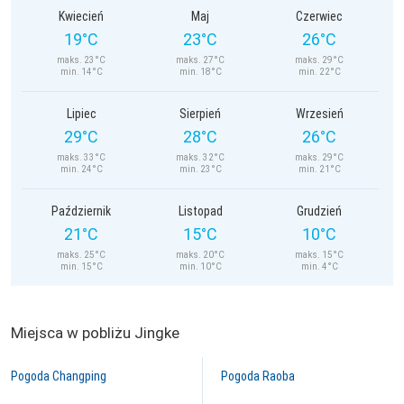
Kwiecień
Maj
Czerwiec
19°C
23°C
26°C
maks. 23°C
maks. 27°C
maks. 29°C
min. 14°C
min. 18°C
min. 22°C
Lipiec
Sierpień
Wrzesień
29°C
28°C
26°C
maks. 33°C
maks. 32°C
maks. 29°C
min. 24°C
min. 23°C
min. 21°C
Październik
Listopad
Grudzień
21°C
15°C
10°C
maks. 25°C
maks. 20°C
maks. 15°C
min. 15°C
min. 10°C
min. 4°C
Miejsca w pobliżu Jingke
Pogoda Changping
Pogoda Raoba