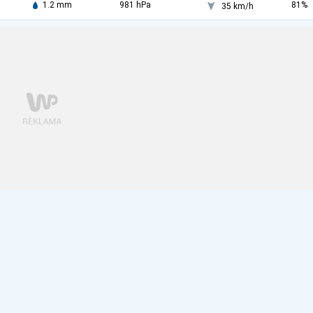
1.2 mm
981 hPa
81%
35 km/h