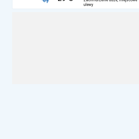
Zachmurzenie duże, miejscowe
ulewy