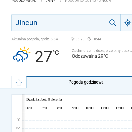
POGODA WP.PL
CHINY
POGODA NA JUTRO - JINCUN
Aktualna pogoda, godz.
5:54
05:20
18:44
27
Zachmurzenie duże, przelotny deszc
Odczuwalna 29°C
Pogoda godzinowa
°C
36°