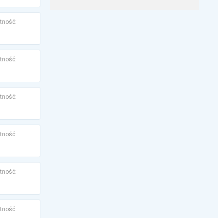
tność:
tność:
tność:
tność:
tność:
tność: