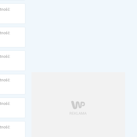
tność:
tność:
tność:
tność:
tność:
tność: