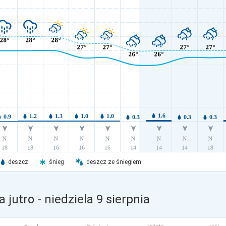
deszcz
śnieg
deszcz ze śniegiem
 jutro
- niedziela 9 sierpnia