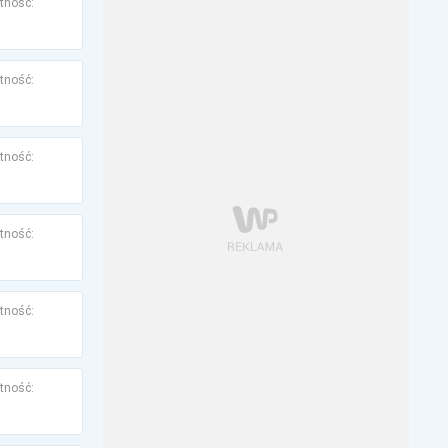
tność:
tność:
tność:
tność:
tność:
tność: