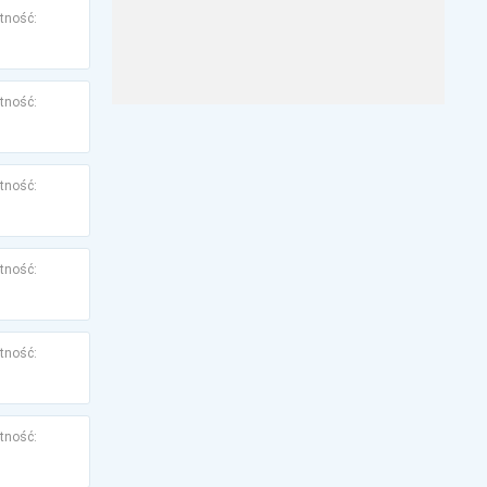
tność:
tność:
tność:
tność:
tność:
tność: