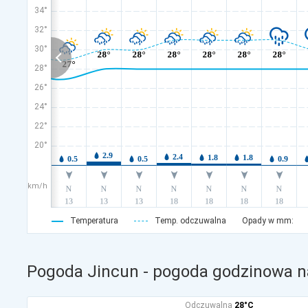
34°
32°
30°
28°
26°
24°
22°
20°
km/h
Temperatura
Temp. odczuwalna
Opady w mm:
Pogoda Jincun - pogoda godzinowa na
Odczuwalna
28°C