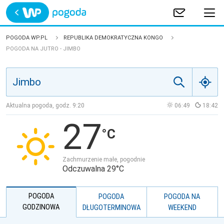
Trwa ładowanie
POLSKA
POGODA WP.PL
REPUBLIKA DEMOKRATYCZNA KONGO
POGODA NA JUTRO - JIMBO
EUROPA
ŚWIAT
Aktualna pogoda, godz.
9:20
06:49
18:42
JAKOŚĆ POWIETRZA
27
Zachmurzenie małe, pogodnie
Odczuwalna 29°C
POGODA
POGODA
POGODA NA
GODZINOWA
DŁUGOTERMINOWA
WEEKEND