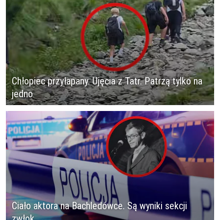
Chłopiec przyłapany. Ujęcia z Tatr. Patrzą tylko na
jedno
Ciało aktora na Bachledówce. Są wyniki sekcji
zwłok