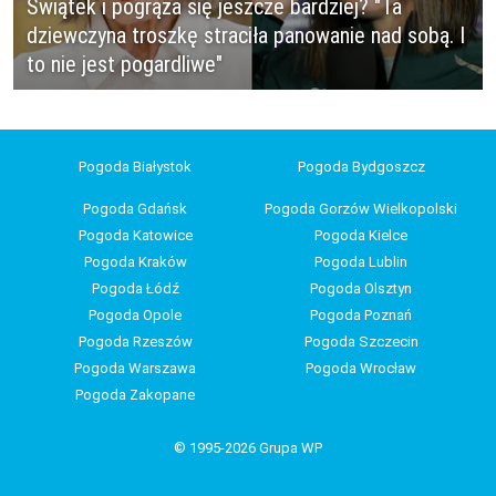
Świątek i pogrąża się jeszcze bardziej? "Ta
dziewczyna troszkę straciła panowanie nad sobą. I
to nie jest pogardliwe"
Pogoda Białystok
Pogoda Bydgoszcz
Pogoda Gdańsk
Pogoda Gorzów Wielkopolski
Pogoda Katowice
Pogoda Kielce
Pogoda Kraków
Pogoda Lublin
Pogoda Łódź
Pogoda Olsztyn
Pogoda Opole
Pogoda Poznań
Pogoda Rzeszów
Pogoda Szczecin
Pogoda Warszawa
Pogoda Wrocław
Pogoda Zakopane
© 1995-2026 Grupa WP