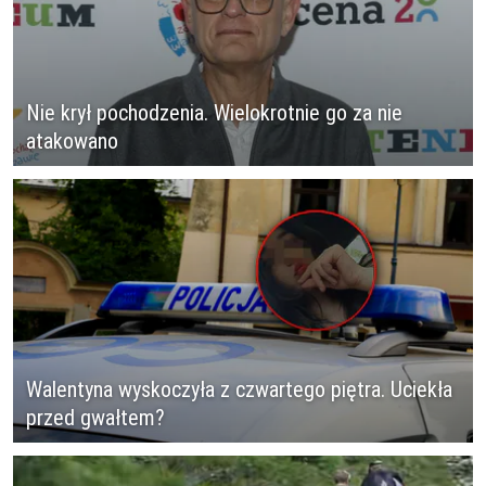
Nie krył pochodzenia. Wielokrotnie go za nie
atakowano
Walentyna wyskoczyła z czwartego piętra. Uciekła
przed gwałtem?