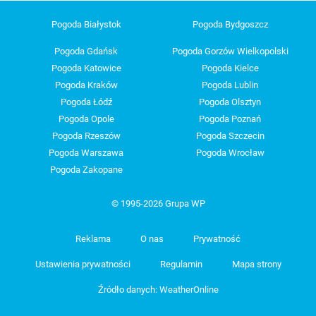
Pogoda Białystok
Pogoda Bydgoszcz
Pogoda Gdańsk
Pogoda Gorzów Wielkopolski
Pogoda Katowice
Pogoda Kielce
Pogoda Kraków
Pogoda Lublin
Pogoda Łódź
Pogoda Olsztyn
Pogoda Opole
Pogoda Poznań
Pogoda Rzeszów
Pogoda Szczecin
Pogoda Warszawa
Pogoda Wrocław
Pogoda Zakopane
© 1995-2026 Grupa WP
Reklama
O nas
Prywatność
Ustawienia prywatności
Regulamin
Mapa strony
Źródło danych: WeatherOnline