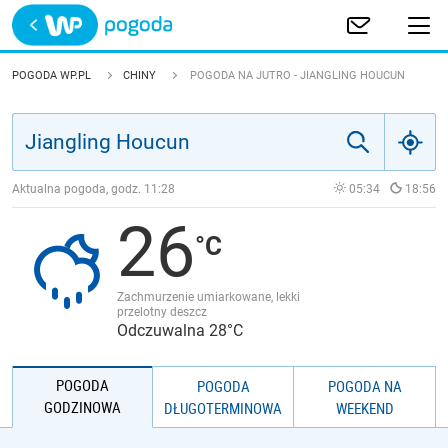
Trwa ładowanie
POLSKA
POGODA WP.PL
CHINY
POGODA NA JUTRO - JIANGLING HOUCUN
EUROPA
ŚWIAT
Aktualna pogoda, godz.
11:28
05:34
18:56
26
JAKOŚĆ POWIETRZA
Zachmurzenie umiarkowane, lekki
przelotny deszcz
Odczuwalna 28°C
POGODA
POGODA
POGODA NA
GODZINOWA
DŁUGOTERMINOWA
WEEKEND