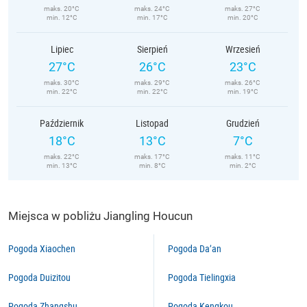
maks. 20°C
maks. 24°C
maks. 27°C
min. 12°C
min. 17°C
min. 20°C
Lipiec
Sierpień
Wrzesień
27°C
26°C
23°C
maks. 30°C
maks. 29°C
maks. 26°C
min. 22°C
min. 22°C
min. 19°C
Październik
Listopad
Grudzień
18°C
13°C
7°C
maks. 22°C
maks. 17°C
maks. 11°C
min. 13°C
min. 8°C
min. 2°C
Miejsca w pobliżu Jiangling Houcun
Pogoda Xiaochen
Pogoda Da’an
Pogoda Duizitou
Pogoda Tielingxia
Pogoda Zhangshu
Pogoda Kengkou