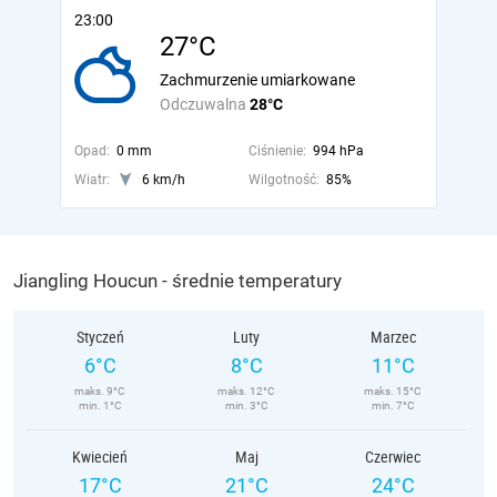
23:00
27°C
Zachmurzenie umiarkowane
Odczuwalna
28°C
Opad:
0 mm
Ciśnienie:
994 hPa
Wiatr:
6 km/h
Wilgotność:
85%
Jiangling Houcun - średnie temperatury
Styczeń
Luty
Marzec
6°C
8°C
11°C
maks. 9°C
maks. 12°C
maks. 15°C
min. 1°C
min. 3°C
min. 7°C
Kwiecień
Maj
Czerwiec
17°C
21°C
24°C