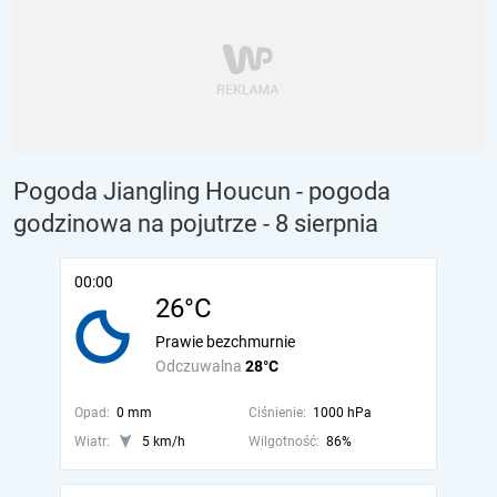
Pogoda Jiangling Houcun - pogoda
godzinowa na pojutrze
- 8 sierpnia
00:00
26°C
Prawie bezchmurnie
Odczuwalna
28°C
Opad:
0 mm
Ciśnienie:
1000 hPa
Wiatr:
5 km/h
Wilgotność:
86%