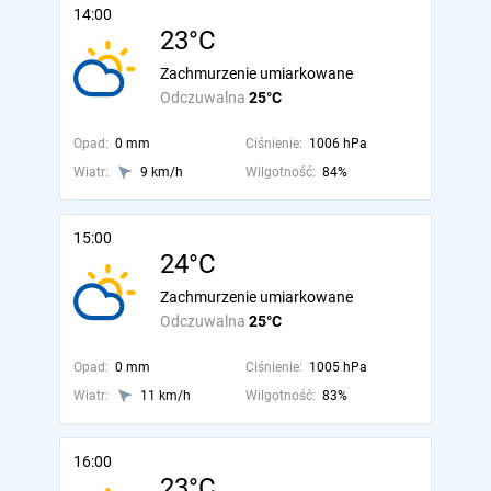
14:00
23°C
Zachmurzenie umiarkowane
Odczuwalna
25°C
Opad:
0 mm
Ciśnienie:
1006 hPa
Wiatr:
9 km/h
Wilgotność:
84%
15:00
24°C
Zachmurzenie umiarkowane
Odczuwalna
25°C
Opad:
0 mm
Ciśnienie:
1005 hPa
Wiatr:
11 km/h
Wilgotność:
83%
16:00
23°C