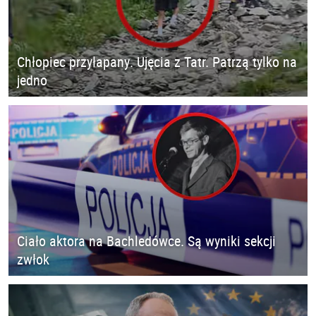
Chłopiec przyłapany. Ujęcia z Tatr. Patrzą tylko na
jedno
Ciało aktora na Bachledówce. Są wyniki sekcji
zwłok