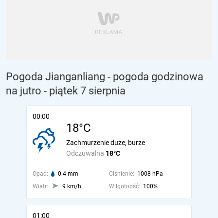
Pogoda Jianganliang - pogoda godzinowa
na jutro
- piątek 7 sierpnia
00:00
18°C
Zachmurzenie duże, burze
Odczuwalna
18°C
Opad:
0.4 mm
Ciśnienie:
1008 hPa
Wiatr:
9 km/h
Wilgotność:
100%
01:00