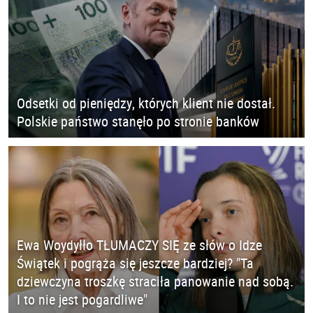
Odsetki od pieniędzy, których klient nie dostał.
Polskie państwo stanęło po stronie banków
Ewa Woydyłło TŁUMACZY SIĘ ze słów o Idze
Świątek i pogrąża się jeszcze bardziej? "Ta
dziewczyna troszkę straciła panowanie nad sobą.
I to nie jest pogardliwe"