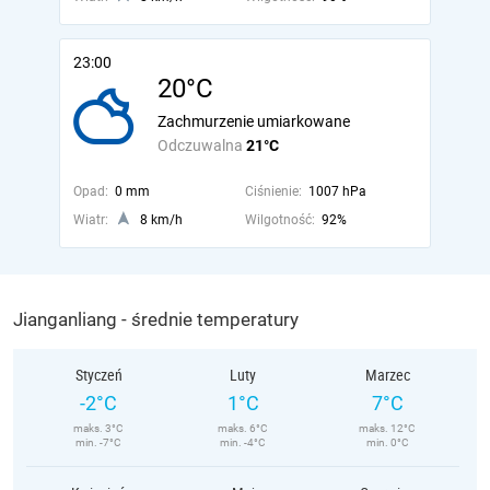
23:00
20°C
Zachmurzenie umiarkowane
Odczuwalna
21°C
Opad:
0 mm
Ciśnienie:
1007 hPa
Wiatr:
8 km/h
Wilgotność:
92%
Jianganliang - średnie temperatury
Styczeń
Luty
Marzec
-2°C
1°C
7°C
maks. 3°C
maks. 6°C
maks. 12°C
min. -7°C
min. -4°C
min. 0°C