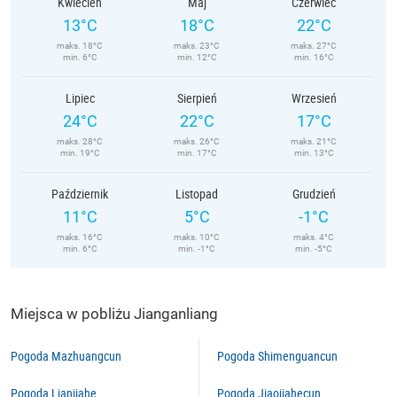
Kwiecień
Maj
Czerwiec
13°C
18°C
22°C
maks. 18°C
maks. 23°C
maks. 27°C
min. 6°C
min. 12°C
min. 16°C
Lipiec
Sierpień
Wrzesień
24°C
22°C
17°C
maks. 28°C
maks. 26°C
maks. 21°C
min. 19°C
min. 17°C
min. 13°C
Październik
Listopad
Grudzień
11°C
5°C
-1°C
maks. 16°C
maks. 10°C
maks. 4°C
min. 6°C
min. -1°C
min. -5°C
Miejsca w pobliżu Jianganliang
Pogoda Mazhuangcun
Pogoda Shimenguancun
Pogoda Lianjiahe
Pogoda Jiaojiahecun