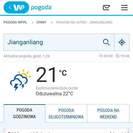
Trwa ładowanie
POLSKA
POGODA WP.PL
CHINY
POGODA NA JUTRO - JIANGANLIANG
EUROPA
ŚWIAT
Aktualna pogoda, godz.
1:26
06:00
19:46
21
JAKOŚĆ POWIETRZA
Zachmurzenie duże, burze
Odczuwalna 22°C
POGODA
POGODA
POGODA NA
GODZINOWA
DŁUGOTERMINOWA
WEEKEND