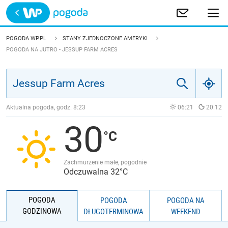
Trwa ładowanie
POLSKA
POGODA WP.PL
STANY ZJEDNOCZONE AMERYKI
POGODA NA JUTRO - JESSUP FARM ACRES
EUROPA
ŚWIAT
Aktualna pogoda, godz.
8:23
06:21
20:12
JAKOŚĆ POWIETRZA
30
Zachmurzenie małe, pogodnie
Odczuwalna 32°C
POGODA
POGODA
POGODA NA
GODZINOWA
DŁUGOTERMINOWA
WEEKEND