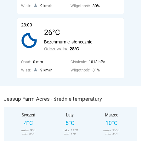
Wiatr:
9 km/h
Wilgotność:
80%
23:00
26°C
Bezchmurnie, słonecznie
Odczuwalna
28°C
Opad:
0 mm
Ciśnienie:
1018 hPa
Wiatr:
9 km/h
Wilgotność:
81%
Jessup Farm Acres - średnie temperatury
Styczeń
Luty
Marzec
4°C
6°C
10°C
maks. 9°C
maks. 11°C
maks. 15°C
min. 0°C
min. 1°C
min. 4°C