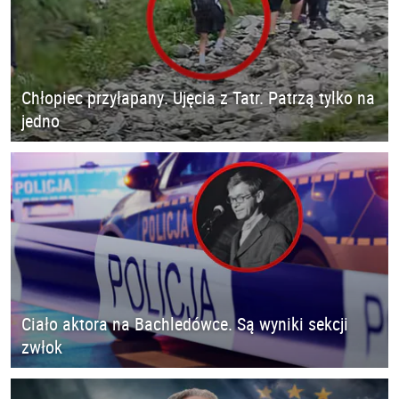
Chłopiec przyłapany. Ujęcia z Tatr. Patrzą tylko na
jedno
Ciało aktora na Bachledówce. Są wyniki sekcji
zwłok