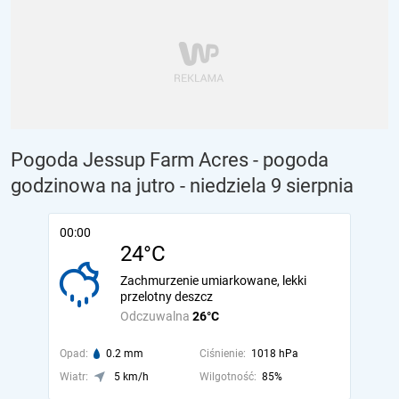
Pogoda Jessup Farm Acres - pogoda
godzinowa na jutro
- niedziela 9 sierpnia
00:00
24°C
Zachmurzenie umiarkowane, lekki
przelotny deszcz
Odczuwalna
26°C
Opad:
0.2 mm
Ciśnienie:
1018 hPa
Wiatr:
5 km/h
Wilgotność:
85%