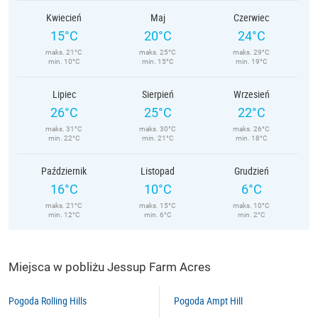
Kwiecień
Maj
Czerwiec
15°C
20°C
24°C
maks. 21°C
maks. 25°C
maks. 29°C
min. 10°C
min. 15°C
min. 19°C
Lipiec
Sierpień
Wrzesień
26°C
25°C
22°C
maks. 31°C
maks. 30°C
maks. 26°C
min. 22°C
min. 21°C
min. 18°C
Październik
Listopad
Grudzień
16°C
10°C
6°C
maks. 21°C
maks. 15°C
maks. 10°C
min. 12°C
min. 6°C
min. 2°C
Miejsca w pobliżu Jessup Farm Acres
Pogoda Rolling Hills
Pogoda Ampt Hill