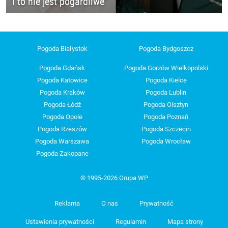
I to nie jest pogardliwe"
Pogoda Białystok
Pogoda Bydgoszcz
Pogoda Gdańsk
Pogoda Gorzów Wielkopolski
Pogoda Katowice
Pogoda Kielce
Pogoda Kraków
Pogoda Lublin
Pogoda Łódź
Pogoda Olsztyn
Pogoda Opole
Pogoda Poznań
Pogoda Rzeszów
Pogoda Szczecin
Pogoda Warszawa
Pogoda Wrocław
Pogoda Zakopane
© 1995-2026 Grupa WP
Reklama
O nas
Prywatność
Ustawienia prywatności
Regulamin
Mapa strony