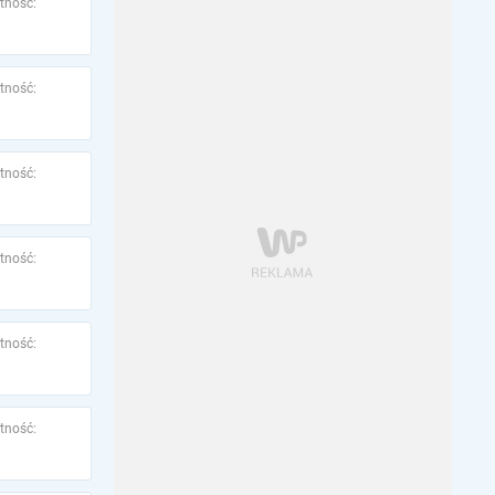
tność:
tność:
tność:
tność:
tność:
tność: