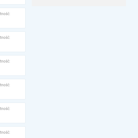
tność:
tność:
tność:
tność:
tność:
tność: