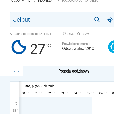
POGODA WP.PL
INDONEZJA
POGODA NA JUTRO - JELBUT
Aktualna pogoda, godz.
11:21
05:39
17:29
27
Prawie bezchmurnie
Odczuwalna 29°C
Pogoda godzinowa
°C
38°