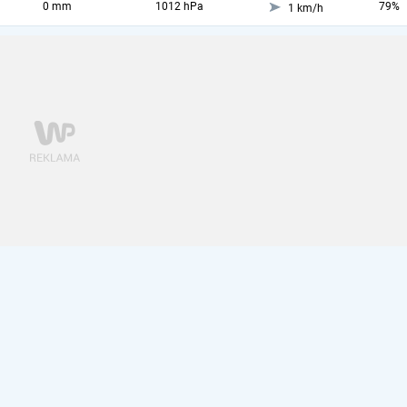
0 mm
1012 hPa
79%
1 km/h