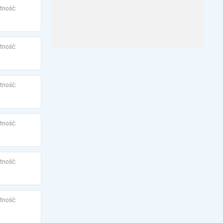
tność:
tność:
tność:
tność:
tność:
tność: