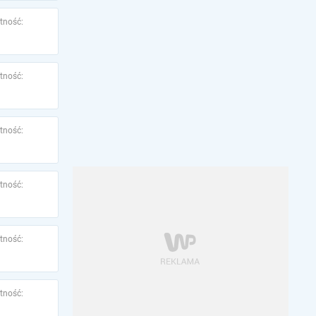
tność:
tność:
tność:
tność:
tność:
tność: