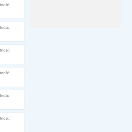
tność:
tność:
tność:
tność:
tność:
tność: