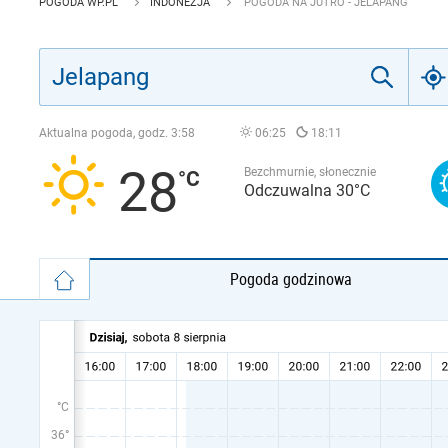
POGODA WP.PL
INDONEZJA
POGODA NA JUTRO - JELAPANG
Aktualna pogoda, godz.
3:58
06:25
18:11
28
Bezchmurnie, słonecznie
Odczuwalna 30°C
Pogoda godzinowa
°C
36°