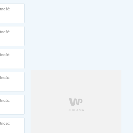
tność:
tność:
tność:
tność:
tność:
tność: