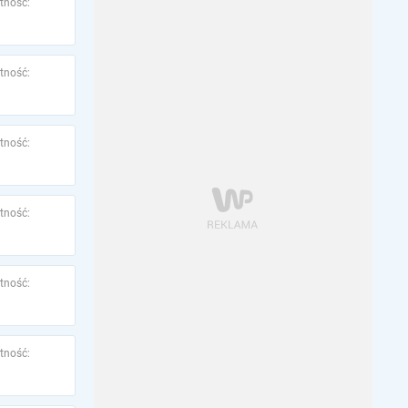
tność:
tność:
tność:
tność:
tność:
tność: