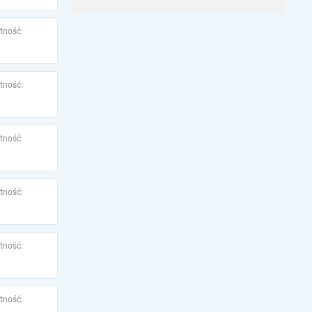
tność:
tność:
tność:
tność:
tność:
tność: