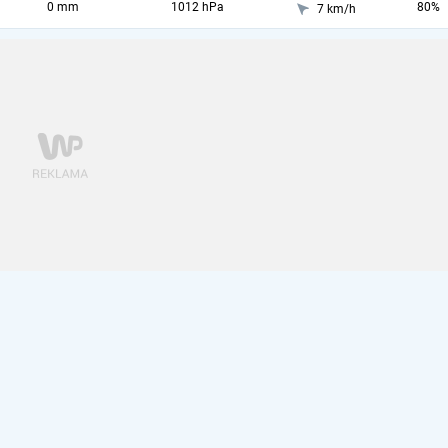
0 mm
1012 hPa
80%
7 km/h