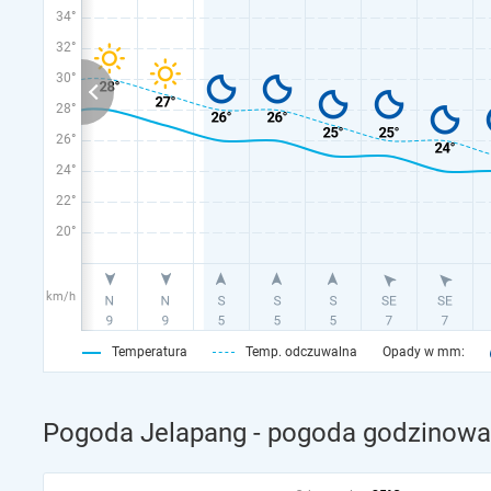
34°
32°
30°
28°
26°
24°
22°
20°
km/h
Temperatura
Temp. odczuwalna
Opady w mm:
Pogoda Jelapang - pogoda godzinowa 