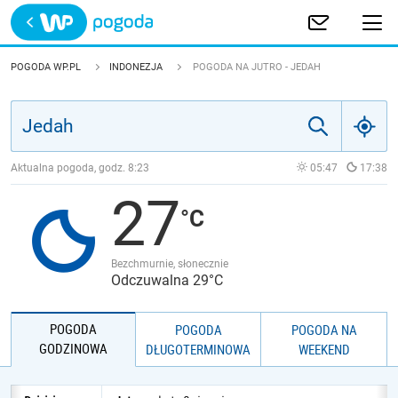
Trwa ładowanie
POLSKA
POGODA WP.PL
INDONEZJA
POGODA NA JUTRO - JEDAH
EUROPA
ŚWIAT
Aktualna pogoda, godz.
8:23
05:47
17:38
27
JAKOŚĆ POWIETRZA
Bezchmurnie, słonecznie
Odczuwalna 29°C
POGODA
POGODA
POGODA NA
GODZINOWA
DŁUGOTERMINOWA
WEEKEND