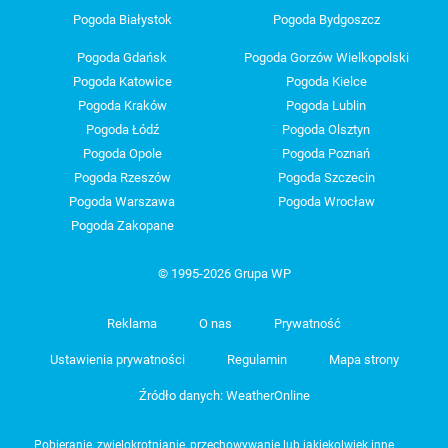
Pogoda Białystok
Pogoda Bydgoszcz
Pogoda Gdańsk
Pogoda Gorzów Wielkopolski
Pogoda Katowice
Pogoda Kielce
Pogoda Kraków
Pogoda Lublin
Pogoda Łódź
Pogoda Olsztyn
Pogoda Opole
Pogoda Poznań
Pogoda Rzeszów
Pogoda Szczecin
Pogoda Warszawa
Pogoda Wrocław
Pogoda Zakopane
© 1995-2026 Grupa WP
Reklama
O nas
Prywatność
Ustawienia prywatności
Regulamin
Mapa strony
Źródło danych: WeatherOnline
Pobieranie, zwielokrotnianie, przechowywanie lub jakiekolwiek inne