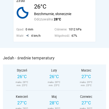
23:00
26°C
Bezchmurnie, słonecznie
Odczuwalna
28°C
Opad:
0 mm
Ciśnienie:
1012 hPa
Wiatr:
4 km/h
Wilgotność:
67%
Jedah - średnie temperatury
Styczeń
Luty
Marzec
26°C
26°C
27°C
maks. 28°C
maks. 28°C
maks. 29°C
min. 25°C
min. 25°C
min. 25°C
Kwiecień
Maj
Czerwiec
27°C
28°C
27°C
maks. 29°C
maks. 30°C
maks. 30°C