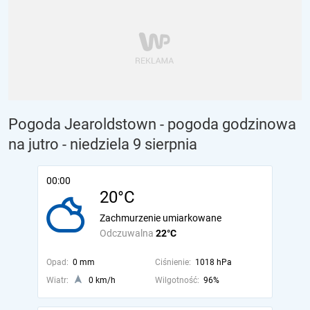
Pogoda Jearoldstown - pogoda godzinowa
na jutro
- niedziela 9 sierpnia
00:00
20°C
Zachmurzenie umiarkowane
Odczuwalna
22°C
Opad:
0 mm
Ciśnienie:
1018 hPa
Wiatr:
0 km/h
Wilgotność:
96%