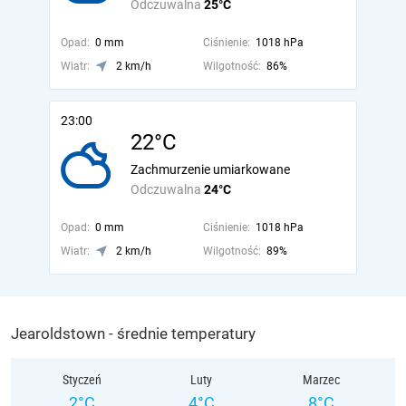
Odczuwalna
25°C
Opad:
0 mm
Ciśnienie:
1018 hPa
Wiatr:
2 km/h
Wilgotność:
86%
23:00
22°C
Zachmurzenie umiarkowane
Odczuwalna
24°C
Opad:
0 mm
Ciśnienie:
1018 hPa
Wiatr:
2 km/h
Wilgotność:
89%
Jearoldstown - średnie temperatury
Styczeń
Luty
Marzec
2°C
4°C
8°C