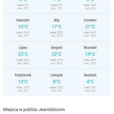
maks. 7°C
maks. 9°C
maks. 14°C
min. -2°C
min. -1°C
min. 3°C
Kwiecień
Maj
Czerwiec
13°C
17°C
21°C
maks. 19°C
maks. 22°C
maks. 26°C
min. 7°C
min. 12°C
min. 16°C
Lipiec
Sierpień
Wrzesień
23°C
22°C
19°C
maks. 28°C
maks. 27°C
maks. 25°C
min. 18°C
min. 18°C
min. 15°C
Październik
Listopad
Grudzień
13°C
8°C
4°C
maks. 19°C
maks. 13°C
maks. 9°C
min. 9°C
min. 3°C
min. 0°C
Miejsca w pobliżu Jearoldstown