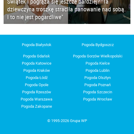
Świątek i pogrąża się jeszcze bardziej? "Ta
dziewczyna troszkę straciła panowanie nad sobą.
I to nie jest pogardliwe"
Pogoda Białystok
Pogoda Bydgoszcz
Pogoda Gdańsk
Pogoda Gorzów Wielkopolski
Pogoda Katowice
Pogoda Kielce
Pogoda Kraków
Pogoda Lublin
Pogoda Łódź
Pogoda Olsztyn
Pogoda Opole
Pogoda Poznań
Pogoda Rzeszów
Pogoda Szczecin
Pogoda Warszawa
Pogoda Wrocław
Pogoda Zakopane
© 1995-2026 Grupa WP