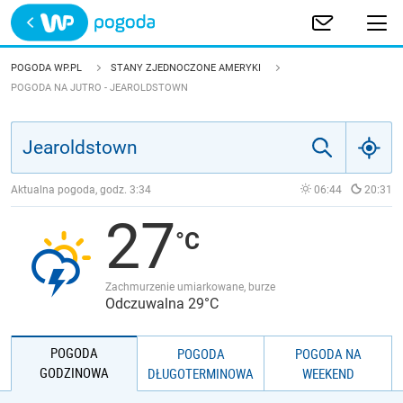
Trwa ładowanie
POLSKA
POGODA WP.PL
STANY ZJEDNOCZONE AMERYKI
POGODA NA JUTRO - JEAROLDSTOWN
EUROPA
ŚWIAT
Aktualna pogoda, godz.
3:34
06:44
20:31
JAKOŚĆ POWIETRZA
27
Zachmurzenie umiarkowane, burze
Odczuwalna 29°C
POGODA
POGODA
POGODA NA
GODZINOWA
DŁUGOTERMINOWA
WEEKEND