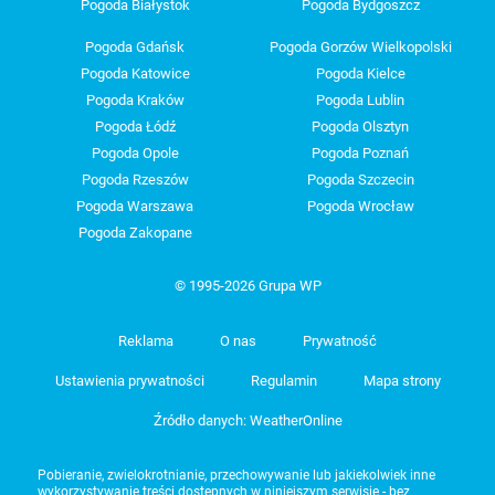
Pogoda Białystok
Pogoda Bydgoszcz
Pogoda Gdańsk
Pogoda Gorzów Wielkopolski
Pogoda Katowice
Pogoda Kielce
Pogoda Kraków
Pogoda Lublin
Pogoda Łódź
Pogoda Olsztyn
Pogoda Opole
Pogoda Poznań
Pogoda Rzeszów
Pogoda Szczecin
Pogoda Warszawa
Pogoda Wrocław
Pogoda Zakopane
© 1995-2026 Grupa WP
Reklama
O nas
Prywatność
Ustawienia prywatności
Regulamin
Mapa strony
Źródło danych: WeatherOnline
Pobieranie, zwielokrotnianie, przechowywanie lub jakiekolwiek inne
wykorzystywanie treści dostępnych w niniejszym serwisie - bez