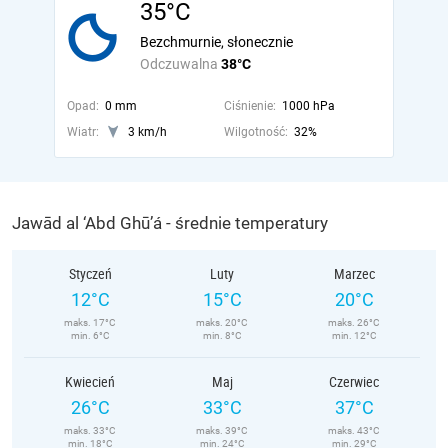
35°C
Bezchmurnie, słonecznie
Odczuwalna
38°C
Opad:
0 mm
Ciśnienie:
1000 hPa
Wiatr:
3 km/h
Wilgotność:
32%
Jawād al ‘Abd Ghū’á - średnie temperatury
Styczeń
Luty
Marzec
12°C
15°C
20°C
maks. 17°C
maks. 20°C
maks. 26°C
min. 6°C
min. 8°C
min. 12°C
Kwiecień
Maj
Czerwiec
26°C
33°C
37°C
maks. 33°C
maks. 39°C
maks. 43°C
min. 18°C
min. 24°C
min. 29°C