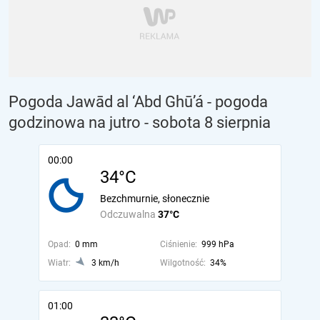
Pogoda Jawād al ‘Abd Ghū’á - pogoda
godzinowa na jutro
- sobota 8 sierpnia
00:00
34°C
Bezchmurnie, słonecznie
Odczuwalna
37°C
Opad:
0 mm
Ciśnienie:
999 hPa
Wiatr:
3 km/h
Wilgotność:
34%
01:00