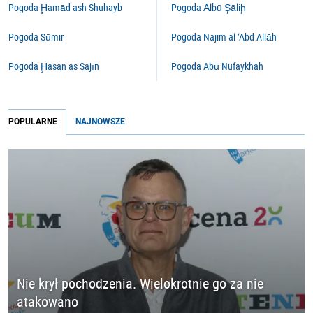
Pogoda Ḩamād ash Shuhayb
Pogoda Ālbū Şāliḩ
Pogoda Sūmir
Pogoda Najim al ‘Abd Allāh
Pogoda Ḩasan as Sajīn
Pogoda Abū Nufaykhah
POPULARNE
NAJNOWSZE
Nie krył pochodzenia. Wielokrotnie go za nie
atakowano