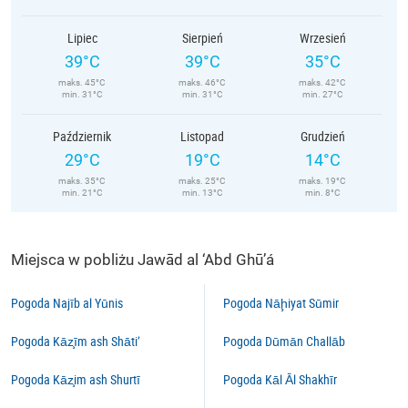
Lipiec
Sierpień
Wrzesień
39°C
39°C
35°C
maks. 45°C
maks. 46°C
maks. 42°C
min. 31°C
min. 31°C
min. 27°C
Październik
Listopad
Grudzień
29°C
19°C
14°C
maks. 35°C
maks. 25°C
maks. 19°C
min. 21°C
min. 13°C
min. 8°C
Miejsca w pobliżu Jawād al ‘Abd Ghū’á
Pogoda Najīb al Yūnis
Pogoda Nāḩiyat Sūmir
Pogoda Kāz̧īm ash Shāti’
Pogoda Dūmān Challāb
Pogoda Kāz̧im ash Shurtī
Pogoda Kāl Āl Shakhīr