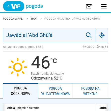
Trwa ładowanie
POLSKA
POGODA WP.PL
IRAK
POGODA NA JUTRO - JAWĀD AL ‘ABD GHŪ’Á
EUROPA
ŚWIAT
Aktualna pogoda, godz.
12:58
05:20
18:54
46
JAKOŚĆ POWIETRZA
Bezchmurnie, słonecznie
Odczuwalna 52°C
POGODA
POGODA
POGODA NA
GODZINOWA
DŁUGOTERMINOWA
WEEKEND