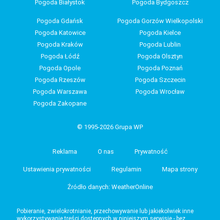
Pogoda Białystok
Pogoda Bydgoszcz
Pogoda Gdańsk
Pogoda Gorzów Wielkopolski
Pogoda Katowice
Pogoda Kielce
Pogoda Kraków
Pogoda Lublin
Pogoda Łódź
Pogoda Olsztyn
Pogoda Opole
Pogoda Poznań
Pogoda Rzeszów
Pogoda Szczecin
Pogoda Warszawa
Pogoda Wrocław
Pogoda Zakopane
© 1995-2026 Grupa WP
Reklama
O nas
Prywatność
Ustawienia prywatności
Regulamin
Mapa strony
Źródło danych: WeatherOnline
Pobieranie, zwielokrotnianie, przechowywanie lub jakiekolwiek inne
wykorzystywanie treści dostępnych w niniejszym serwisie - bez