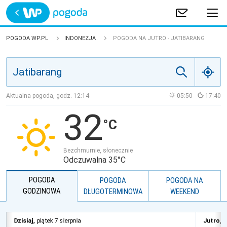
Trwa ładowanie
POLSKA
POGODA WP.PL
INDONEZJA
POGODA NA JUTRO - JATIBARANG
EUROPA
ŚWIAT
Aktualna pogoda, godz.
12:14
05:50
17:40
32
JAKOŚĆ POWIETRZA
Bezchmurnie, słonecznie
Odczuwalna 35°C
POGODA
POGODA
POGODA NA
GODZINOWA
DŁUGOTERMINOWA
WEEKEND