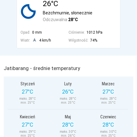
26°C
Bezchmurnie, słonecznie
Odczuwalna
28°C
Opad:
0 mm
Ciśnienie:
1012 hPa
Wiatr:
4 km/h
Wilgotność:
74%
Jatibarang - średnie temperatury
Styczeń
Luty
Marzec
27°C
26°C
27°C
maks. 28°C
maks. 28°C
maks. 28°C
min. 25°C
min. 25°C
min. 25°C
Kwiecień
Maj
Czerwiec
27°C
28°C
28°C
maks. 29°C
maks. 30°C
maks. 30°C
min. 25°C
min. 26°C
min. 25°C