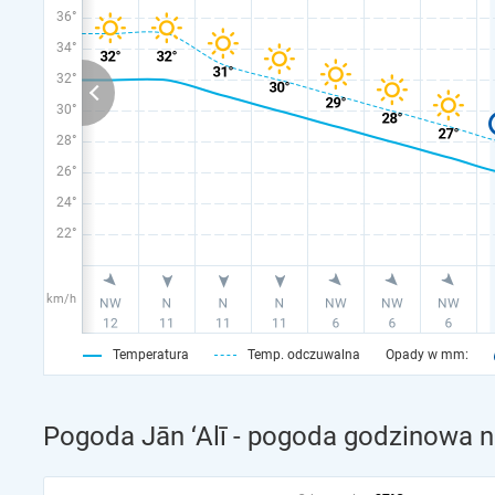
36°
34°
32°
30°
28°
26°
24°
22°
km/h
Temperatura
Temp. odczuwalna
Opady w mm:
Pogoda Jān ‘Alī - pogoda godzinowa n