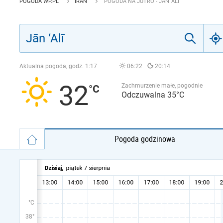
POGODA WP.PL
IRAN
POGODA NA JUTRO - JĀN ‘ALĪ
Aktualna pogoda, godz.
1:17
06:22
20:14
32
Zachmurzenie małe, pogodnie
Odczuwalna 35°C
Pogoda godzinowa
°C
38°