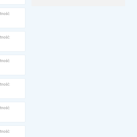
tność:
tność:
tność:
tność:
tność:
tność: