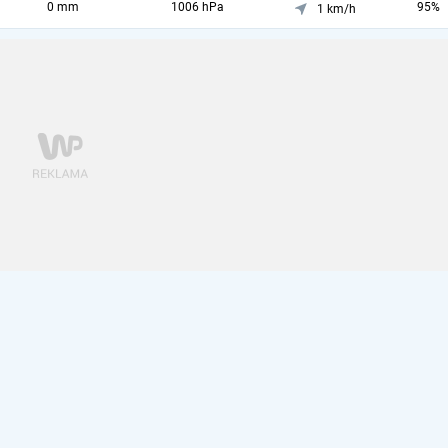
0 mm
1006 hPa
95%
1 km/h