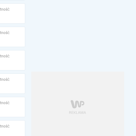
tność:
tność:
tność:
tność:
tność:
tność: