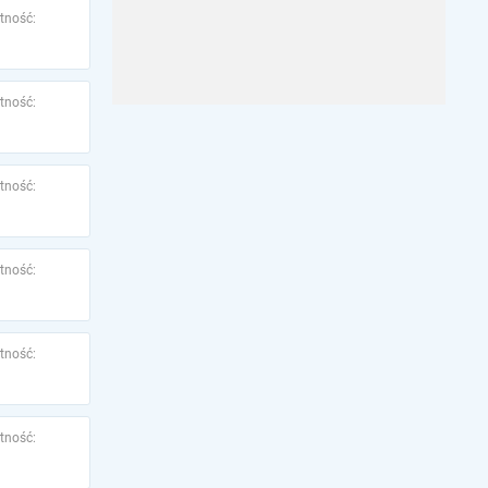
tność:
tność:
tność:
tność:
tność:
tność: