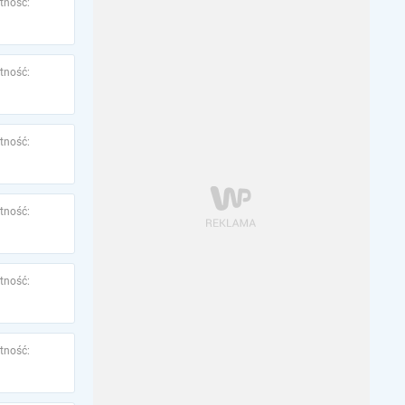
tność:
tność:
tność:
tność:
tność:
tność: