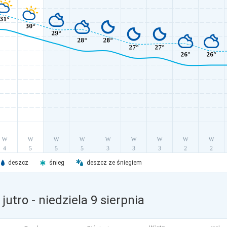
deszcz
śnieg
deszcz ze śniegiem
jutro
- niedziela 9 sierpnia