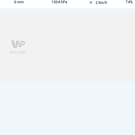
0 mm
1004 hPa
74%
2 km/h