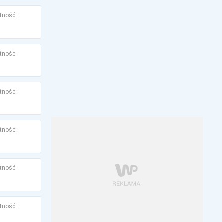
tność:
tność:
tność:
tność:
tność:
tność: