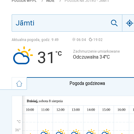
POGODA WP.PL
INDIE
POGODA NA JUTRO - JĀMTI
Aktualna pogoda, godz.
9:49
06:04
19:02
31
Zachmurzenie umiarkowane
Odczuwalna 34°C
Pogoda godzinowa
°C
36°