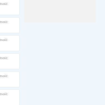
tność:
tność:
tność:
tność:
tność:
tność: