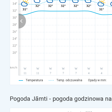
34°
32°
30°
28°
26°
24°
22°
20°
km/h
Temperatura
Temp. odczuwalna
Opady w mm:
Pogoda Jāmti - pogoda godzinowa na 