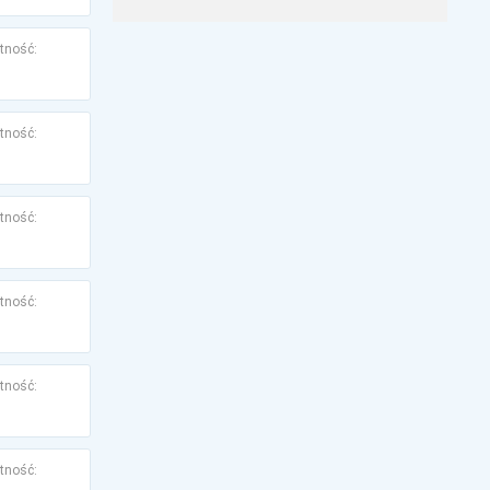
tność:
tność:
tność:
tność:
tność:
tność: