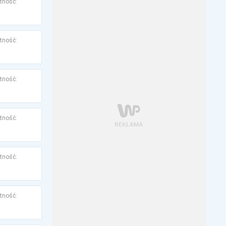
tność:
tność:
tność:
tność:
tność:
tność: