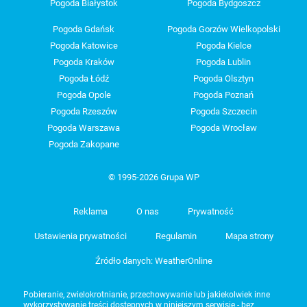
Pogoda Białystok
Pogoda Bydgoszcz
Pogoda Gdańsk
Pogoda Gorzów Wielkopolski
Pogoda Katowice
Pogoda Kielce
Pogoda Kraków
Pogoda Lublin
Pogoda Łódź
Pogoda Olsztyn
Pogoda Opole
Pogoda Poznań
Pogoda Rzeszów
Pogoda Szczecin
Pogoda Warszawa
Pogoda Wrocław
Pogoda Zakopane
© 1995-2026 Grupa WP
Reklama
O nas
Prywatność
Ustawienia prywatności
Regulamin
Mapa strony
Źródło danych: WeatherOnline
Pobieranie, zwielokrotnianie, przechowywanie lub jakiekolwiek inne
wykorzystywanie treści dostępnych w niniejszym serwisie - bez