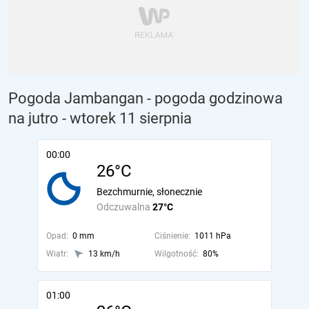
Pogoda Jambangan - pogoda godzinowa
na jutro
- wtorek 11 sierpnia
00:00
26°C
Bezchmurnie, słonecznie
Odczuwalna
27°C
Opad:
0 mm
Ciśnienie:
1011 hPa
Wiatr:
13 km/h
Wilgotność:
80%
01:00