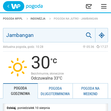
Trwa ładowanie
POLSKA
POGODA WP.PL
INDONEZJA
POGODA NA JUTRO - JAMBANGAN
EUROPA
ŚWIAT
Aktualna pogoda, godz.
10:28
05:36
17:27
30
JAKOŚĆ POWIETRZA
Bezchmurnie, słonecznie
Odczuwalna 33°C
POGODA
POGODA
POGODA NA
GODZINOWA
DŁUGOTERMINOWA
WEEKEND