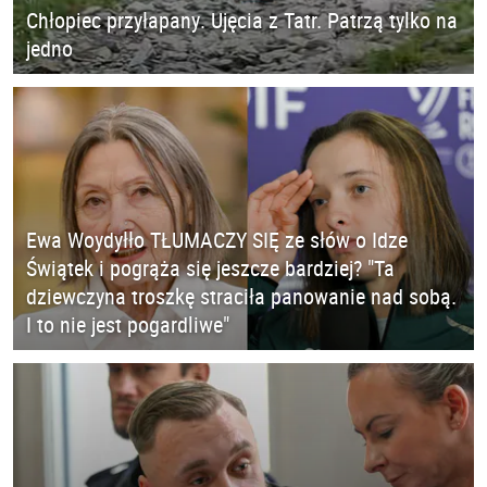
Chłopiec przyłapany. Ujęcia z Tatr. Patrzą tylko na
jedno
Ewa Woydyłło TŁUMACZY SIĘ ze słów o Idze
Świątek i pogrąża się jeszcze bardziej? "Ta
dziewczyna troszkę straciła panowanie nad sobą.
I to nie jest pogardliwe"