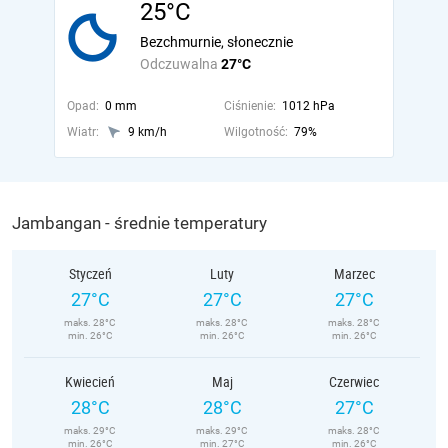
25°C
Bezchmurnie, słonecznie
Odczuwalna
27°C
Opad:
0 mm
Ciśnienie:
1012 hPa
Wiatr:
9 km/h
Wilgotność:
79%
Jambangan - średnie temperatury
Styczeń
Luty
Marzec
27°C
27°C
27°C
maks. 28°C
maks. 28°C
maks. 28°C
min. 26°C
min. 26°C
min. 26°C
Kwiecień
Maj
Czerwiec
28°C
28°C
27°C
maks. 29°C
maks. 29°C
maks. 28°C
min. 26°C
min. 27°C
min. 26°C