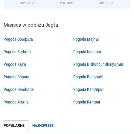
min. 21°C
min. 16°C
min. 12°C
Miejsca w pobliżu Jagta
Pogoda Goālpāra
Pogoda Majhāl
Pogoda Barhāra
Pogoda Indarpur
Pogoda Kajra
Pogoda Bishunpur Bhaiyārām
Pogoda Chaura
Pogoda Bengbāhi
Pogoda Gamhāria
Pogoda Kamālpur
Pogoda Arrāha
Pogoda Rāmpur
POPULARNE
NAJNOWSZE