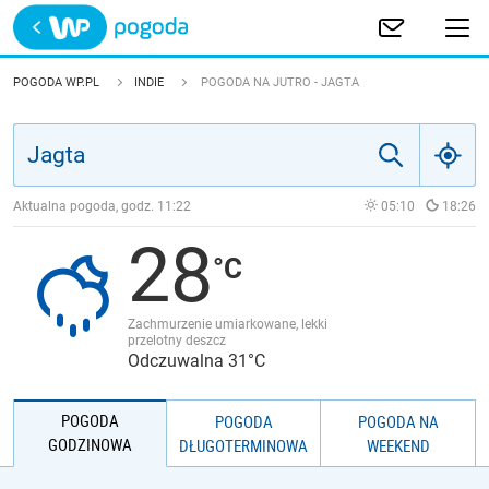
Trwa ładowanie
POLSKA
POGODA WP.PL
INDIE
POGODA NA JUTRO - JAGTA
EUROPA
ŚWIAT
Aktualna pogoda, godz.
11:22
05:10
18:26
28
JAKOŚĆ POWIETRZA
Zachmurzenie umiarkowane, lekki
przelotny deszcz
Odczuwalna 31°C
POGODA
POGODA
POGODA NA
GODZINOWA
DŁUGOTERMINOWA
WEEKEND