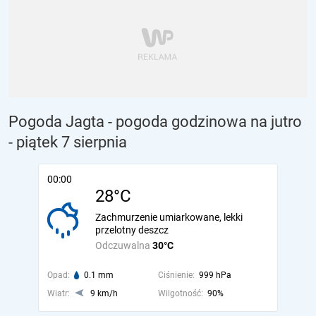
Pogoda Jagta - pogoda godzinowa na jutro
- piątek 7 sierpnia
00:00
28°C
Zachmurzenie umiarkowane, lekki
przelotny deszcz
Odczuwalna
30°C
Opad:
0.1 mm
Ciśnienie:
999 hPa
Wiatr:
9 km/h
Wilgotność:
90%