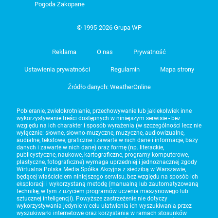
Pogoda Zakopane
© 1995-2026 Grupa WP
Reklama
O nas
Prywatność
Ustawienia prywatności
Regulamin
Mapa strony
Źródło danych: WeatherOnline
Pobieranie, zwielokrotnianie, przechowywanie lub jakiekolwiek inne
wykorzystywanie treści dostępnych w niniejszym serwisie - bez
względu na ich charakter i sposób wyrażenia (w szczególności lecz nie
wyłącznie: słowne, słowno-muzyczne, muzyczne, audiowizualne,
audialne, tekstowe, graficzne i zawarte w nich dane i informacje, bazy
danych i zawarte w nich dane) oraz formę (np. literackie,
publicystyczne, naukowe, kartograficzne, programy komputerowe,
plastyczne, fotograficzne) wymaga uprzedniej i jednoznacznej zgody
Wirtualna Polska Media Spółka Akcyjna z siedzibą w Warszawie,
będącej właścicielem niniejszego serwisu, bez względu na sposób ich
eksploracji i wykorzystaną metodę (manualną lub zautomatyzowaną
technikę, w tym z użyciem programów uczenia maszynowego lub
sztucznej inteligencji). Powyższe zastrzeżenie nie dotyczy
wykorzystywania jedynie w celu ułatwienia ich wyszukiwania przez
wyszukiwarki internetowe oraz korzystania w ramach stosunków