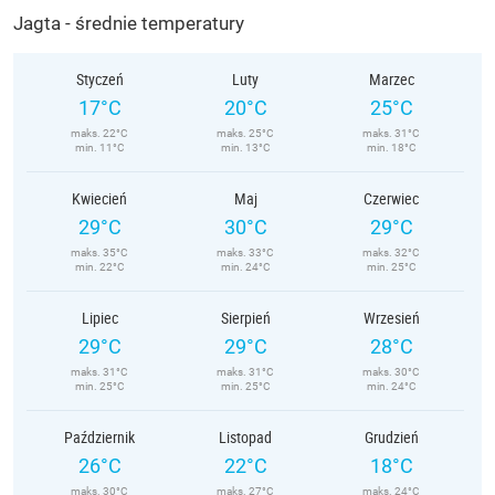
Jagta - średnie temperatury
Styczeń
Luty
Marzec
17°C
20°C
25°C
maks. 22°C
maks. 25°C
maks. 31°C
min. 11°C
min. 13°C
min. 18°C
Kwiecień
Maj
Czerwiec
29°C
30°C
29°C
maks. 35°C
maks. 33°C
maks. 32°C
min. 22°C
min. 24°C
min. 25°C
Lipiec
Sierpień
Wrzesień
29°C
29°C
28°C
maks. 31°C
maks. 31°C
maks. 30°C
min. 25°C
min. 25°C
min. 24°C
Październik
Listopad
Grudzień
26°C
22°C
18°C
maks. 30°C
maks. 27°C
maks. 24°C