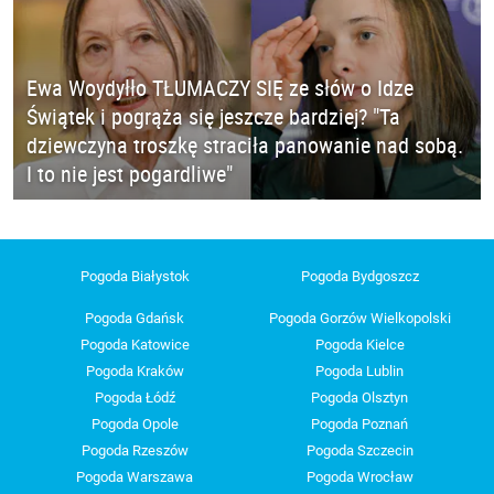
Ewa Woydyłło TŁUMACZY SIĘ ze słów o Idze
Świątek i pogrąża się jeszcze bardziej? "Ta
dziewczyna troszkę straciła panowanie nad sobą.
I to nie jest pogardliwe"
Pogoda Białystok
Pogoda Bydgoszcz
Pogoda Gdańsk
Pogoda Gorzów Wielkopolski
Pogoda Katowice
Pogoda Kielce
Pogoda Kraków
Pogoda Lublin
Pogoda Łódź
Pogoda Olsztyn
Pogoda Opole
Pogoda Poznań
Pogoda Rzeszów
Pogoda Szczecin
Pogoda Warszawa
Pogoda Wrocław