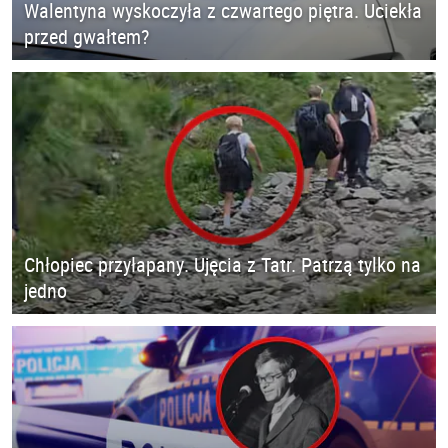
Walentyna wyskoczyła z czwartego piętra. Uciekła
przed gwałtem?
Chłopiec przyłapany. Ujęcia z Tatr. Patrzą tylko na
jedno