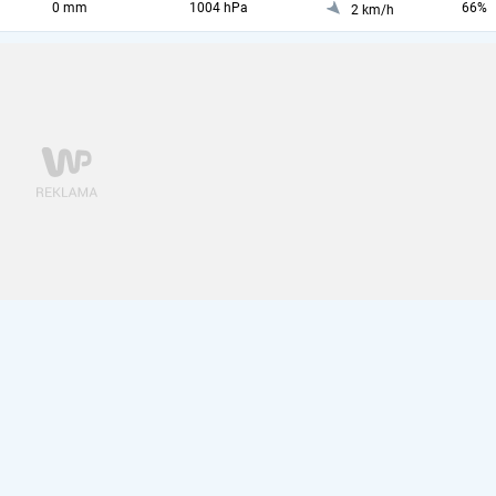
0 mm
1004 hPa
66%
2 km/h