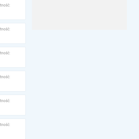
tność:
tność:
tność:
tność:
tność:
tność: