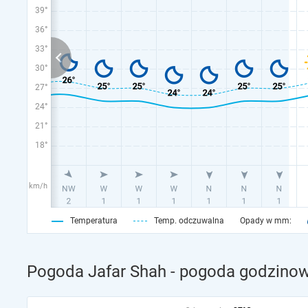
39°
36°
33°
30°
27°
24°
21°
18°
km/h
Temperatura
Temp. odczuwalna
Opady w mm:
Pogoda Jafar Shah - pogoda godzinow