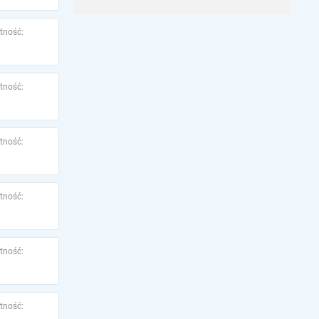
tność:
tność:
tność:
tność:
tność:
tność: