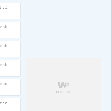
tność:
tność:
tność:
tność:
tność:
tność: