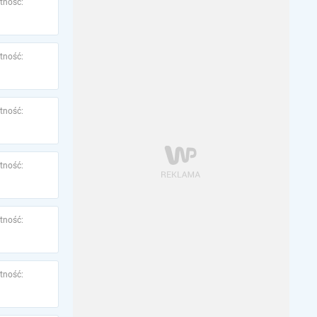
tność:
tność:
tność:
tność:
tność:
tność: