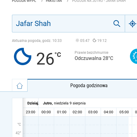
POGODA WP.PL
PAKISTAN
POGODA NA JUTRO - JAFAR SHAH
Aktualna pogoda, godz.
10:33
05:47
19:12
26
Prawie bezchmurnie
Odczuwalna 28°C
Pogoda godzinowa
°C
42°