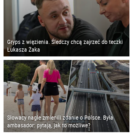
Gryps z więzienia. Śledczy chcą zajrzeć do teczki
Łukasza Żaka
Słowacy nagle zmienili zdanie o Polsce. Była
ambasador: pytają, jak to możliwe?