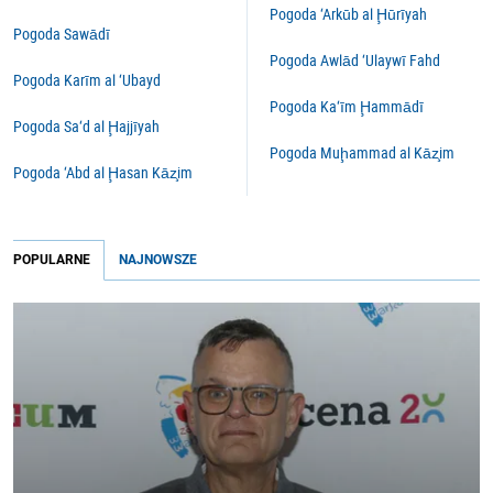
Pogoda ‘Arkūb al Ḩūrīyah
Pogoda Sawādī
Pogoda Awlād ‘Ulaywī Fahd
Pogoda Karīm al ‘Ubayd
Pogoda Ka‘īm Ḩammādī
Pogoda Sa‘d al Ḩajjīyah
Pogoda Muḩammad al Kāz̧im
Pogoda ‘Abd al Ḩasan Kāz̧im
POPULARNE
NAJNOWSZE