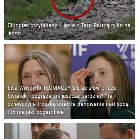
Chłopiec przyłapany. Ujęcia z Tatr. Patrzą tylko na
jedno
Ewa Woydyłło TŁUMACZY SIĘ ze słów o Idze
Świątek i pogrąża się jeszcze bardziej? "Ta
dziewczyna troszkę straciła panowanie nad sobą.
I to nie jest pogardliwe"