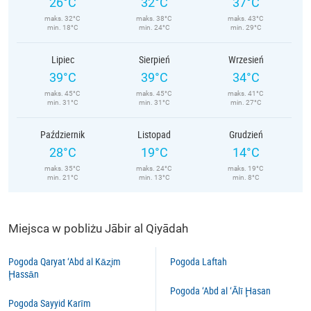
26°C
32°C
37°C
maks. 32°C
maks. 38°C
maks. 43°C
min. 18°C
min. 24°C
min. 29°C
Lipiec
Sierpień
Wrzesień
39°C
39°C
34°C
maks. 45°C
maks. 45°C
maks. 41°C
min. 31°C
min. 31°C
min. 27°C
Październik
Listopad
Grudzień
28°C
19°C
14°C
maks. 35°C
maks. 24°C
maks. 19°C
min. 21°C
min. 13°C
min. 8°C
Miejsca w pobliżu Jābir al Qiyādah
Pogoda Qaryat ‘Abd al Kāz̧im
Pogoda Laftah
Ḩassān
Pogoda ‘Abd al ‘Ālī Ḩasan
Pogoda Sayyid Karīm