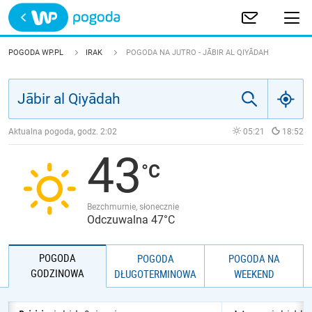
Trwa ładowanie
POLSKA
POGODA WP.PL
IRAK
POGODA NA JUTRO - JĀBIR AL QIYĀDAH
EUROPA
ŚWIAT
Aktualna pogoda, godz.
2:02
05:21
18:52
43
JAKOŚĆ POWIETRZA
Bezchmurnie, słonecznie
Odczuwalna 47°C
POGODA
POGODA
POGODA NA
GODZINOWA
DŁUGOTERMINOWA
WEEKEND