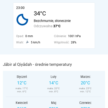
23:00
34°C
Bezchmurnie, słonecznie
Odczuwalna
37°C
Opad:
0 mm
Ciśnienie:
1001 hPa
Wiatr:
5 km/h
Wilgotność:
28%
Jābir al Qiyādah - średnie temperatury
Styczeń
Luty
Marzec
12°C
14°C
20°C
maks. 17°C
maks. 20°C
maks. 25°C
min. 6°C
min. 8°C
min. 12°C
Kwiecień
Maj
Czerwiec