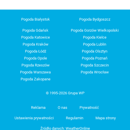
Pogoda Białystok
Pogoda Bydgoszcz
Pogoda Gdańsk
Pogoda Gorzów Wielkopolski
Pogoda Katowice
Pogoda Kielce
Pogoda Kraków
Pogoda Lublin
Pogoda Łódź
Pogoda Olsztyn
Pogoda Opole
Pogoda Poznań
Pogoda Rzeszów
Pogoda Szczecin
Pogoda Warszawa
Pogoda Wrocław
Pogoda Zakopane
© 1995-2026 Grupa WP
Reklama
O nas
Prywatność
Ustawienia prywatności
Regulamin
Mapa strony
Źródło danych: WeatherOnline