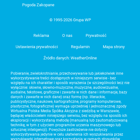
Pogoda Zakopane
© 1995-2026 Grupa WP
Reklama
O nas
Prywatność
Ustawienia prywatności
Regulamin
Mapa strony
Źródło danych: WeatherOnline
Pobieranie, zwielokrotnianie, przechowywanie lub jakiekolwiek inne
wykorzystywanie treści dostępnych w niniejszym serwisie - bez
względu na ich charakter i sposób wyrażenia (w szczególności lecz nie
wyłącznie: słowne, słowno-muzyczne, muzyczne, audiowizualne,
audialne, tekstowe, graficzne i zawarte w nich dane i informacje, bazy
danych i zawarte w nich dane) oraz formę (np. literackie,
publicystyczne, naukowe, kartograficzne, programy komputerowe,
plastyczne, fotograficzne) wymaga uprzedniej i jednoznacznej zgody
Wirtualna Polska Media Spółka Akcyjna z siedzibą w Warszawie,
będącej właścicielem niniejszego serwisu, bez względu na sposób ich
eksploracji i wykorzystaną metodę (manualną lub zautomatyzowaną
technikę, w tym z użyciem programów uczenia maszynowego lub
sztucznej inteligencji). Powyższe zastrzeżenie nie dotyczy
wykorzystywania jedynie w celu ułatwienia ich wyszukiwania przez
wyszukiwarki internetowe oraz korzystania w ramach stosunków