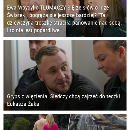
Ewa Woydyłło TŁUMACZY SIĘ ze słów o Idze
Świątek i pogrąża się jeszcze bardziej? "Ta
dziewczyna troszkę straciła panowanie nad sobą.
I to nie jest pogardliwe"
Gryps z więzienia. Śledczy chcą zajrzeć do teczki
Łukasza Żaka