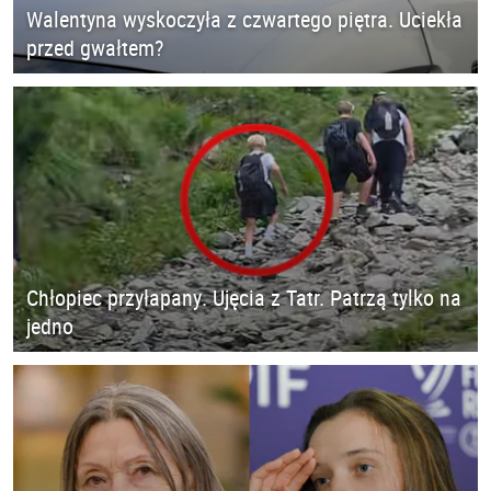
Walentyna wyskoczyła z czwartego piętra. Uciekła
przed gwałtem?
Chłopiec przyłapany. Ujęcia z Tatr. Patrzą tylko na
jedno