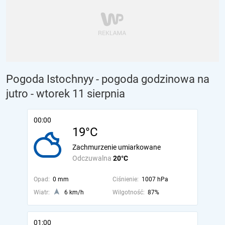
Pogoda Istochnyy - pogoda godzinowa na
jutro
- wtorek 11 sierpnia
00:00
19°C
Zachmurzenie umiarkowane
Odczuwalna
20°C
Opad:
0 mm
Ciśnienie:
1007 hPa
Wiatr:
6 km/h
Wilgotność:
87%
01:00