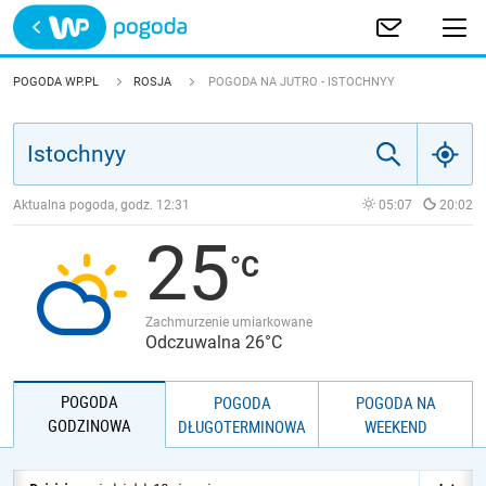
Trwa ładowanie
POLSKA
POGODA WP.PL
ROSJA
POGODA NA JUTRO - ISTOCHNYY
EUROPA
ŚWIAT
Aktualna pogoda, godz.
12:31
05:07
20:02
25
JAKOŚĆ POWIETRZA
Zachmurzenie umiarkowane
Odczuwalna 26°C
POGODA
POGODA
POGODA NA
GODZINOWA
DŁUGOTERMINOWA
WEEKEND