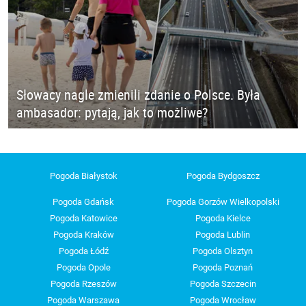
Słowacy nagle zmienili zdanie o Polsce. Była
ambasador: pytają, jak to możliwe?
Pogoda Białystok
Pogoda Bydgoszcz
Pogoda Gdańsk
Pogoda Gorzów Wielkopolski
Pogoda Katowice
Pogoda Kielce
Pogoda Kraków
Pogoda Lublin
Pogoda Łódź
Pogoda Olsztyn
Pogoda Opole
Pogoda Poznań
Pogoda Rzeszów
Pogoda Szczecin
Pogoda Warszawa
Pogoda Wrocław