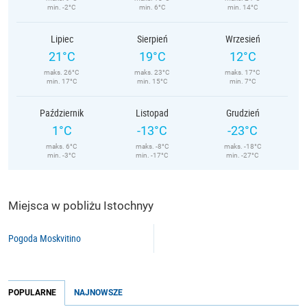
min. -2°C
min. 6°C
min. 14°C
Lipiec
Sierpień
Wrzesień
21°C
19°C
12°C
maks. 26°C
maks. 23°C
maks. 17°C
min. 17°C
min. 15°C
min. 7°C
Październik
Listopad
Grudzień
1°C
-13°C
-23°C
maks. 6°C
maks. -8°C
maks. -18°C
min. -3°C
min. -17°C
min. -27°C
Miejsca w pobliżu Istochnyy
Pogoda Moskvitino
POPULARNE
NAJNOWSZE