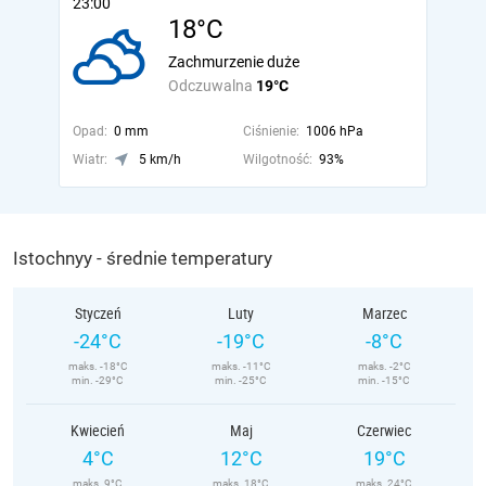
23:00
18°C
Zachmurzenie duże
Odczuwalna
19°C
Opad:
0 mm
Ciśnienie:
1006 hPa
Wiatr:
5 km/h
Wilgotność:
93%
Istochnyy - średnie temperatury
Styczeń
Luty
Marzec
-24°C
-19°C
-8°C
maks. -18°C
maks. -11°C
maks. -2°C
min. -29°C
min. -25°C
min. -15°C
Kwiecień
Maj
Czerwiec
4°C
12°C
19°C
maks. 9°C
maks. 18°C
maks. 24°C