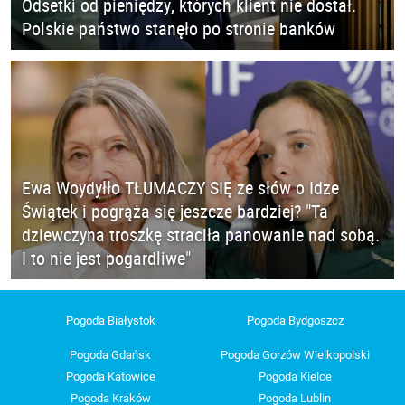
Odsetki od pieniędzy, których klient nie dostał.
Polskie państwo stanęło po stronie banków
Ewa Woydyłło TŁUMACZY SIĘ ze słów o Idze
Świątek i pogrąża się jeszcze bardziej? "Ta
dziewczyna troszkę straciła panowanie nad sobą.
I to nie jest pogardliwe"
Pogoda Białystok
Pogoda Bydgoszcz
Pogoda Gdańsk
Pogoda Gorzów Wielkopolski
Pogoda Katowice
Pogoda Kielce
Pogoda Kraków
Pogoda Lublin