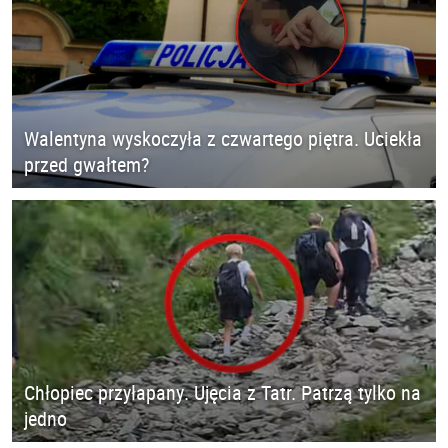
Walentyna wyskoczyła z czwartego piętra. Uciekła
przed gwałtem?
Chłopiec przyłapany. Ujęcia z Tatr. Patrzą tylko na
jedno