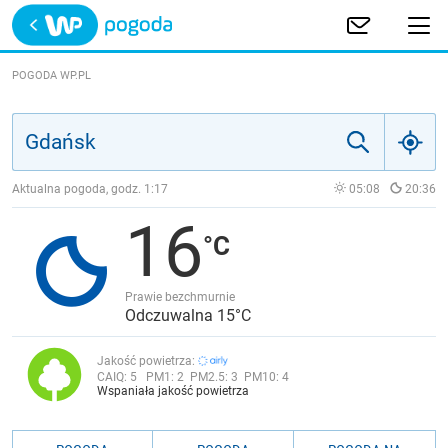
Trwa ładowanie
POLSKA
POGODA WP.PL
EUROPA
ŚWIAT
Aktualna pogoda, godz.
1:17
05:08
20:36
16
JAKOŚĆ POWIETRZA
Prawie bezchmurnie
Odczuwalna 15°C
Jakość powietrza:
CAIQ:
5
PM1:
2
PM2.5:
3
PM10:
4
Wspaniała jakość powietrza