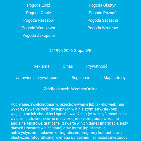
Pogoda Łódź
Pogoda Olsztyn
Pogoda Opole
Pogoda Poznań
Pogoda Rzeszów
Pogoda Szczecin
Pogoda Warszawa
Pogoda Wrocław
Pogoda Zakopane
© 1995-2026 Grupa WP
Reklama
O nas
Prywatność
Ustawienia prywatności
Regulamin
Mapa strony
Źródło danych: WeatherOnline
Pobieranie, zwielokrotnianie, przechowywanie lub jakiekolwiek inne
wykorzystywanie treści dostępnych w niniejszym serwisie - bez
względu na ich charakter i sposób wyrażenia (w szczególności lecz nie
wyłącznie: słowne, słowno-muzyczne, muzyczne, audiowizualne,
audialne, tekstowe, graficzne i zawarte w nich dane i informacje, bazy
danych i zawarte w nich dane) oraz formę (np. literackie,
publicystyczne, naukowe, kartograficzne, programy komputerowe,
plastyczne, fotograficzne) wymaga uprzedniej i jednoznacznej zgody