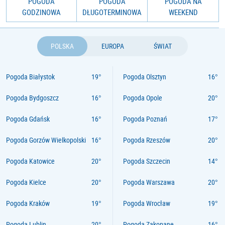
POGODA
POGODA
POGODA NA
GODZINOWA
DŁUGOTERMINOWA
WEEKEND
POLSKA
EUROPA
ŚWIAT
Pogoda Białystok
Pogoda Olsztyn
Pogoda Bydgoszcz
Pogoda Opole
Pogoda Gdańsk
Pogoda Poznań
Pogoda Gorzów Wielkopolski
Pogoda Rzeszów
Pogoda Katowice
Pogoda Szczecin
Pogoda Kielce
Pogoda Warszawa
Pogoda Kraków
Pogoda Wrocław
Pogoda Lublin
Pogoda Zakopane