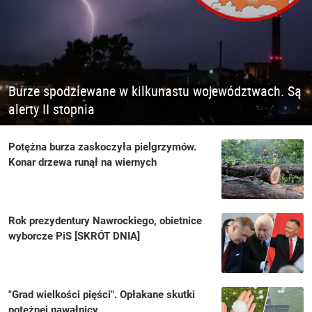
Burze spodziewane w kilkunastu województwach. Są
alerty II stopnia
Potężna burza zaskoczyła pielgrzymów.
Konar drzewa runął na wiernych
Rok prezydentury Nawrockiego, obietnice
wyborcze PiS [SKRÓT DNIA]
"Grad wielkości pięści". Opłakane skutki
potężnej nawałnicy