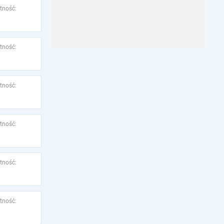
tność:
tność:
tność:
tność:
tność:
tność: