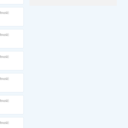
tność:
tność:
tność:
tność:
tność:
tność: