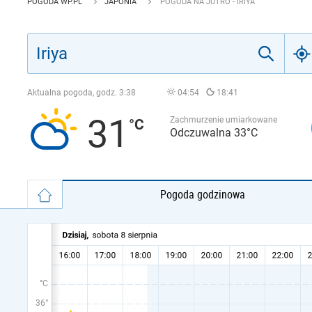
POGODA WP.PL
JAPONIA
POGODA NA JUTRO - IRIYA
Aktualna pogoda, godz.
3:38
04:54
18:41
31
Zachmurzenie umiarkowane
Odczuwalna 33°C
Pogoda godzinowa
°C
36°