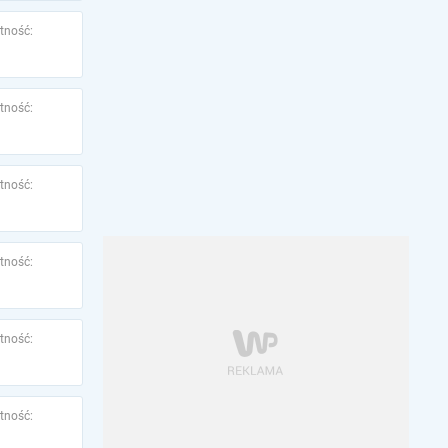
tność:
tność:
tność:
tność:
tność:
tność: