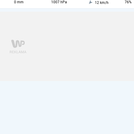
0 mm
1007 hPa
76%
12 km/h