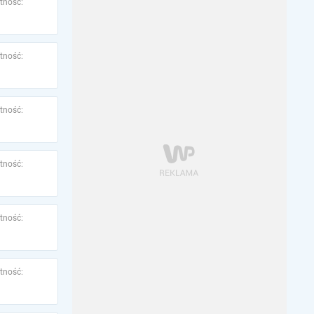
tność:
tność:
tność:
tność:
tność:
tność: