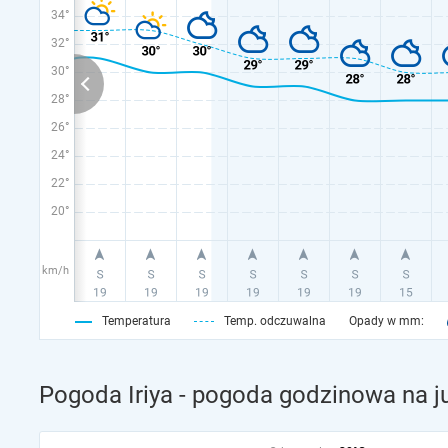
34°
32°
30°
28°
26°
24°
22°
20°
km/h
Temperatura
Temp. odczuwalna
Opady w mm:
Pogoda Iriya - pogoda godzinowa na j