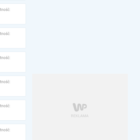
tność:
tność:
tność:
tność:
tność:
tność: