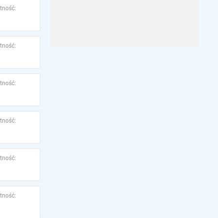
tność:
tność:
tność:
tność:
tność:
tność: