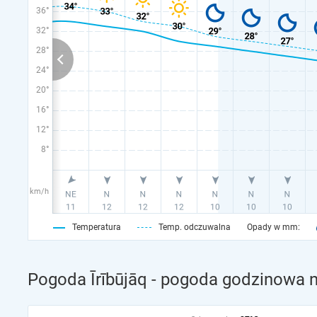
36°
32°
28°
24°
20°
16°
12°
8°
km/h
Temperatura
Temp. odczuwalna
Opady w mm:
Pogoda Īrībūjāq - pogoda godzinowa n