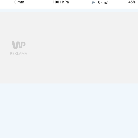
0 mm
1001 hPa
45%
8 km/h