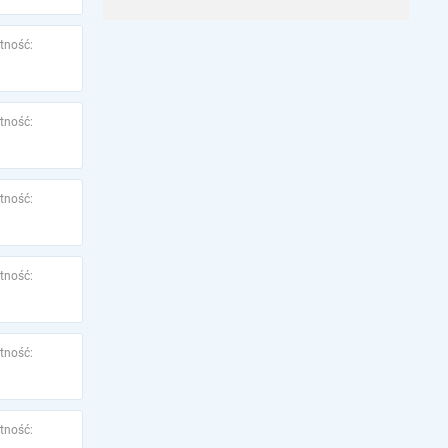
tność:
tność:
tność:
tność:
tność:
tność: