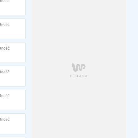
tność:
tność:
tność:
tność:
tność:
tność: