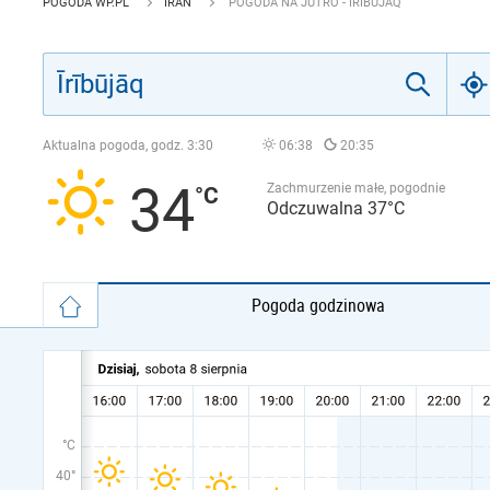
POGODA WP.PL
IRAN
POGODA NA JUTRO - ĪRĪBŪJĀQ
Aktualna pogoda, godz.
3:30
06:38
20:35
34
Zachmurzenie małe, pogodnie
Odczuwalna 37°C
Pogoda godzinowa
°C
40°