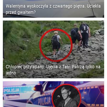
Walentyna wyskoczyła z czwartego piętra. Uciekła
przed gwałtem?
Chłopiec przyłapany. Ujęcia z Tatr. Patrzą tylko na
jedno