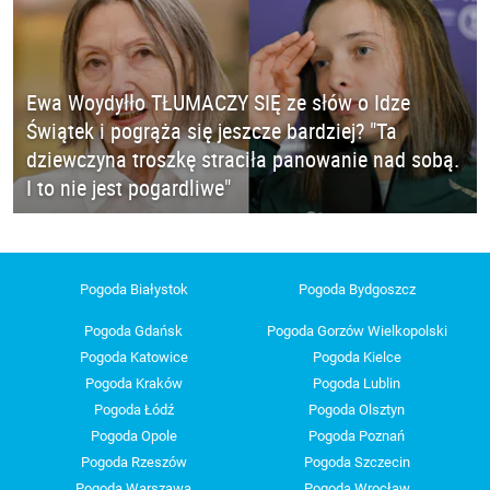
Ewa Woydyłło TŁUMACZY SIĘ ze słów o Idze
Świątek i pogrąża się jeszcze bardziej? "Ta
dziewczyna troszkę straciła panowanie nad sobą.
I to nie jest pogardliwe"
Pogoda Białystok
Pogoda Bydgoszcz
Pogoda Gdańsk
Pogoda Gorzów Wielkopolski
Pogoda Katowice
Pogoda Kielce
Pogoda Kraków
Pogoda Lublin
Pogoda Łódź
Pogoda Olsztyn
Pogoda Opole
Pogoda Poznań
Pogoda Rzeszów
Pogoda Szczecin
Pogoda Warszawa
Pogoda Wrocław