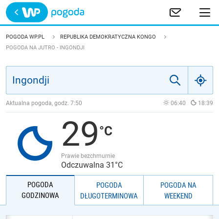
Trwa ładowanie
POLSKA
POGODA WP.PL
REPUBLIKA DEMOKRATYCZNA KONGO
POGODA NA JUTRO - INGONDJI
EUROPA
ŚWIAT
Aktualna pogoda, godz.
7:50
06:40
18:39
JAKOŚĆ POWIETRZA
29
Prawie bezchmurnie
Odczuwalna 31°C
POGODA
POGODA
POGODA NA
GODZINOWA
DŁUGOTERMINOWA
WEEKEND