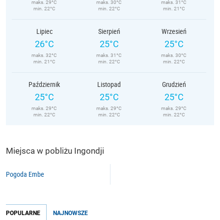
maks. 29°C
maks. 30°C
maks. 31°C
min. 22°C
min. 22°C
min. 21°C
Lipiec
Sierpień
Wrzesień
26°C
25°C
25°C
maks. 32°C
maks. 31°C
maks. 30°C
min. 21°C
min. 22°C
min. 22°C
Październik
Listopad
Grudzień
25°C
25°C
25°C
maks. 29°C
maks. 29°C
maks. 29°C
min. 22°C
min. 22°C
min. 22°C
Miejsca w pobliżu Ingondji
Pogoda Embe
POPULARNE
NAJNOWSZE