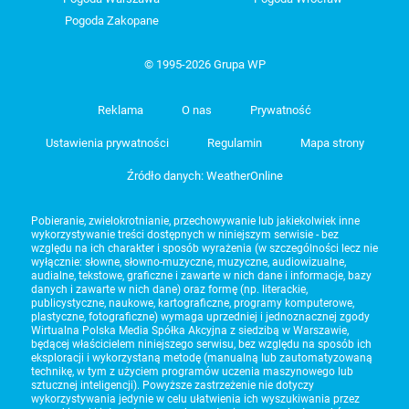
Pogoda Zakopane
© 1995-2026 Grupa WP
Reklama
O nas
Prywatność
Ustawienia prywatności
Regulamin
Mapa strony
Źródło danych: WeatherOnline
Pobieranie, zwielokrotnianie, przechowywanie lub jakiekolwiek inne
wykorzystywanie treści dostępnych w niniejszym serwisie - bez
względu na ich charakter i sposób wyrażenia (w szczególności lecz nie
wyłącznie: słowne, słowno-muzyczne, muzyczne, audiowizualne,
audialne, tekstowe, graficzne i zawarte w nich dane i informacje, bazy
danych i zawarte w nich dane) oraz formę (np. literackie,
publicystyczne, naukowe, kartograficzne, programy komputerowe,
plastyczne, fotograficzne) wymaga uprzedniej i jednoznacznej zgody
Wirtualna Polska Media Spółka Akcyjna z siedzibą w Warszawie,
będącej właścicielem niniejszego serwisu, bez względu na sposób ich
eksploracji i wykorzystaną metodę (manualną lub zautomatyzowaną
technikę, w tym z użyciem programów uczenia maszynowego lub
sztucznej inteligencji). Powyższe zastrzeżenie nie dotyczy
wykorzystywania jedynie w celu ułatwienia ich wyszukiwania przez