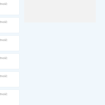
tność:
tność:
tność:
tność:
tność:
tność: