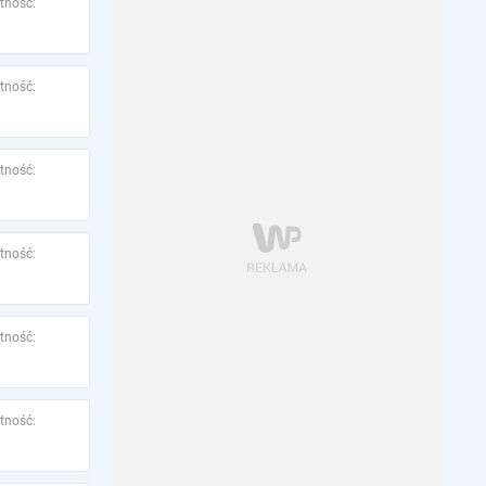
tność:
tność:
tność:
tność:
tność:
tność: