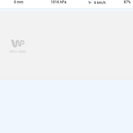
0 mm
1016 hPa
87%
6 km/h