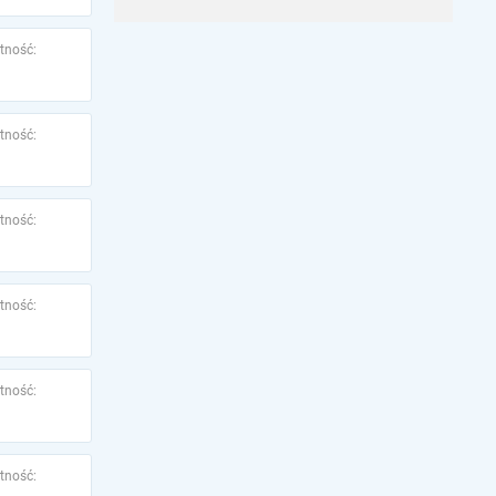
tność:
tność:
tność:
tność:
tność:
tność: