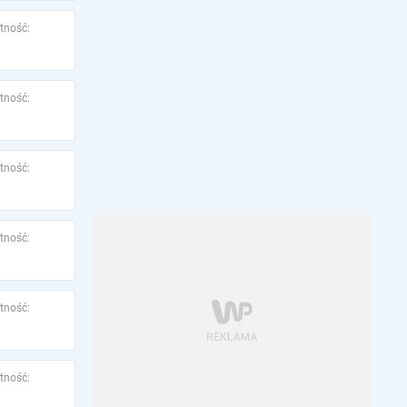
tność:
tność:
tność:
tność:
tność:
tność: