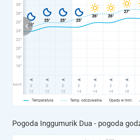
30°
28°
26°
24°
22°
20°
18°
16°
km/h
Temperatura
Temp. odczuwalna
Opady w mm:
Pogoda Inggumurik Dua - pogoda godz