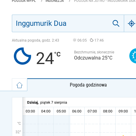
POGODA WP.PL
INDONEZJA
POGODA NA JUTRO - INGGUMURIK DUA
Aktualna pogoda, godz.
2:43
06:05
17:46
24
Bezchmurnie, słonecznie
Odczuwalna 25°C
Pogoda godzinowa
°C
32°