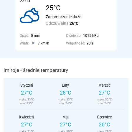
23:00
25°C
Zachmurzenie duże
Odczuwalna
26°C
Opad:
0 mm
Ciśnienie:
1015 hPa
Wiatr:
7 km/h
Wilgotność:
93%
Imiroje - średnie temperatury
Styczeń
Luty
Marzec
27°C
28°C
27°C
maks. 33°C
maks. 33°C
maks. 32°C
min. 23°C
min. 24°C
min. 24°C
Kwiecień
Maj
Czerwiec
27°C
27°C
26°C
maks. 31°C
maks. 30°C
maks. 29°C