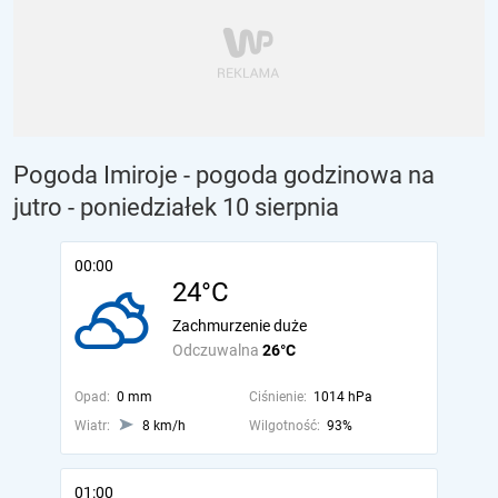
Pogoda Imiroje - pogoda godzinowa na
jutro
- poniedziałek 10 sierpnia
00:00
24°C
Zachmurzenie duże
Odczuwalna
26°C
Opad:
0 mm
Ciśnienie:
1014 hPa
Wiatr:
8 km/h
Wilgotność:
93%
01:00