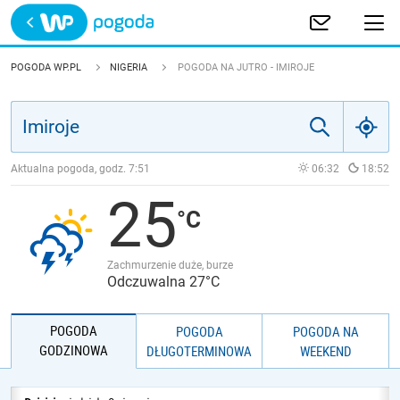
Trwa ładowanie
POLSKA
POGODA WP.PL
NIGERIA
POGODA NA JUTRO - IMIROJE
EUROPA
ŚWIAT
Aktualna pogoda, godz.
7:51
06:32
18:52
25
JAKOŚĆ POWIETRZA
Zachmurzenie duże, burze
Odczuwalna 27°C
POGODA
POGODA
POGODA NA
GODZINOWA
DŁUGOTERMINOWA
WEEKEND