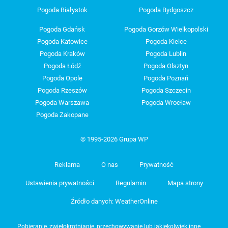
Pogoda Białystok
Pogoda Bydgoszcz
Pogoda Gdańsk
Pogoda Gorzów Wielkopolski
Pogoda Katowice
Pogoda Kielce
Pogoda Kraków
Pogoda Lublin
Pogoda Łódź
Pogoda Olsztyn
Pogoda Opole
Pogoda Poznań
Pogoda Rzeszów
Pogoda Szczecin
Pogoda Warszawa
Pogoda Wrocław
Pogoda Zakopane
© 1995-2026 Grupa WP
Reklama
O nas
Prywatność
Ustawienia prywatności
Regulamin
Mapa strony
Źródło danych: WeatherOnline
Pobieranie, zwielokrotnianie, przechowywanie lub jakiekolwiek inne