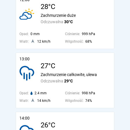
28°C
Zachmurzenie duże
Odczuwalna
30°C
Opad:
0 mm
Ciśnienie:
999 hPa
Wiatr:
12 km/h
Wilgotność:
68%
13:00
27°C
Zachmurzenie całkowite, ulewa
Odczuwalna
29°C
Opad:
2.4 mm
Ciśnienie:
998 hPa
Wiatr:
14 km/h
Wilgotność:
74%
14:00
26°C