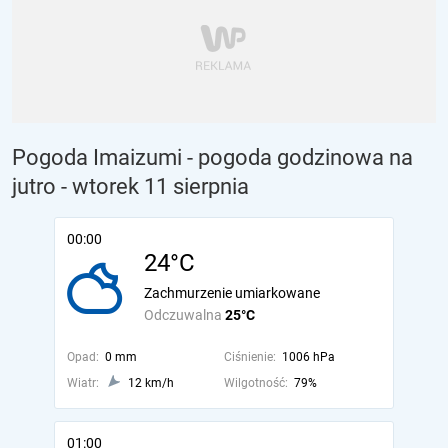
Pogoda Imaizumi - pogoda godzinowa na
jutro
- wtorek 11 sierpnia
00:00
24°C
Zachmurzenie umiarkowane
Odczuwalna
25°C
Opad:
0 mm
Ciśnienie:
1006 hPa
Wiatr:
12 km/h
Wilgotność:
79%
01:00