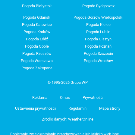
Pogoda Białystok
Pogoda Bydgoszcz
Pogoda Gdańsk
Pogoda Gorzów Wielkopolski
Pogoda Katowice
Pogoda Kielce
Pogoda Kraków
Pogoda Lublin
Pogoda Łódź
Pogoda Olsztyn
Pogoda Opole
Pogoda Poznań
Pogoda Rzeszów
Pogoda Szczecin
Pogoda Warszawa
Pogoda Wrocław
Pogoda Zakopane
© 1995-2026 Grupa WP
Reklama
O nas
Prywatność
Ustawienia prywatności
Regulamin
Mapa strony
Źródło danych: WeatherOnline
Pobieranie, zwielokrotnianie, przechowywanie lub jakiekolwiek inne