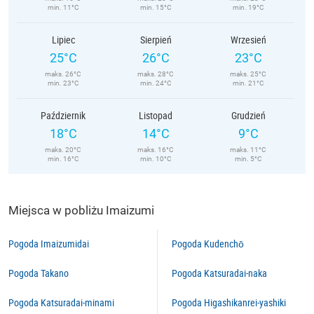
min. 11°C
min. 15°C
min. 19°C
Lipiec
Sierpień
Wrzesień
25°C
26°C
23°C
maks. 26°C
maks. 28°C
maks. 25°C
min. 23°C
min. 24°C
min. 21°C
Październik
Listopad
Grudzień
18°C
14°C
9°C
maks. 20°C
maks. 16°C
maks. 11°C
min. 16°C
min. 10°C
min. 5°C
Miejsca w pobliżu Imaizumi
Pogoda Imaizumidai
Pogoda Kudenchō
Pogoda Takano
Pogoda Katsuradai-naka
Pogoda Katsuradai-minami
Pogoda Higashikanrei-yashiki