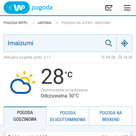
Trwa ładowanie
POLSKA
POGODA WP.PL
JAPONIA
POGODA NA JUTRO - IMAIZUMI
EUROPA
ŚWIAT
Aktualna pogoda, godz.
2:11
04:58
18:38
28
JAKOŚĆ POWIETRZA
Zachmurzenie umiarkowane
Odczuwalna 30°C
POGODA
POGODA
POGODA NA
GODZINOWA
DŁUGOTERMINOWA
WEEKEND