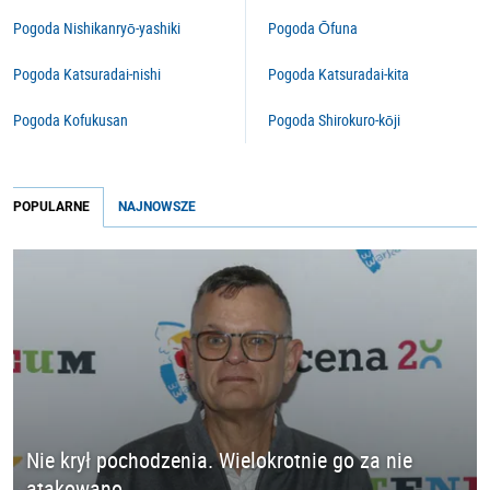
Pogoda Nishikanryō-yashiki
Pogoda Ōfuna
Pogoda Katsuradai-nishi
Pogoda Katsuradai-kita
Pogoda Kofukusan
Pogoda Shirokuro-kōji
POPULARNE
NAJNOWSZE
Nie krył pochodzenia. Wielokrotnie go za nie
atakowano