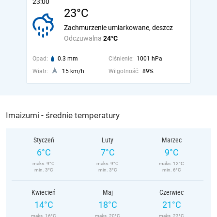
23:00
23°C
Zachmurzenie umiarkowane, deszcz
Odczuwalna
24°C
Opad:
0.3 mm
Ciśnienie:
1001 hPa
Wiatr:
15 km/h
Wilgotność:
89%
Imaizumi - średnie temperatury
Styczeń
Luty
Marzec
6°C
7°C
9°C
maks. 9°C
maks. 9°C
maks. 12°C
min. 3°C
min. 3°C
min. 6°C
Kwiecień
Maj
Czerwiec
14°C
18°C
21°C
maks. 16°C
maks. 20°C
maks. 23°C