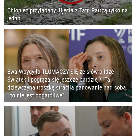
Chłopiec przyłapany. Ujęcia z Tatr. Patrzą tylko na
jedno
Ewa Woydyłło TŁUMACZY SIĘ ze słów o Idze
Świątek i pogrąża się jeszcze bardziej? "Ta
dziewczyna troszkę straciła panowanie nad sobą.
I to nie jest pogardliwe"