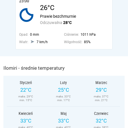
23:00
26°C
Prawie bezchmurnie
Odczuwalna
28°C
Opad:
0 mm
Ciśnienie:
1011 hPa
Wiatr:
7 km/h
Wilgotność:
85%
Ilomiri - średnie temperatury
Styczeń
Luty
Marzec
22°C
25°C
29°C
maks. 29°C
maks. 33°C
maks. 37°C
min. 15°C
min. 17°C
min. 21°C
Kwiecień
Maj
Czerwiec
33°C
33°C
32°C
maks. 40°C
maks. 40°C
maks. 38°C