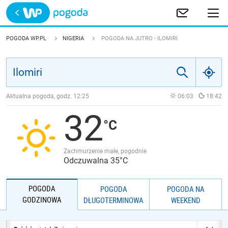
Trwa ładowanie
POLSKA
POGODA WP.PL
NIGERIA
POGODA NA JUTRO - ILOMIRI
EUROPA
ŚWIAT
Aktualna pogoda, godz.
12:25
06:03
18:42
32
JAKOŚĆ POWIETRZA
Zachmurzenie małe, pogodnie
Odczuwalna 35°C
POGODA
POGODA
POGODA NA
GODZINOWA
DŁUGOTERMINOWA
WEEKEND