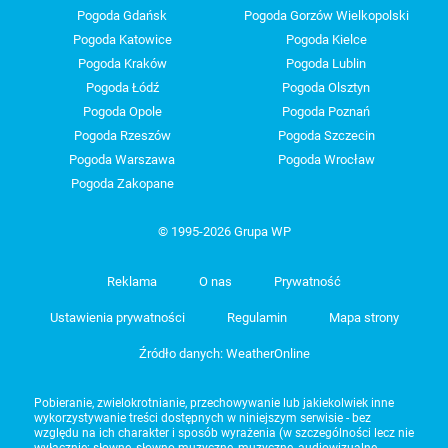
Pogoda Gdańsk
Pogoda Gorzów Wielkopolski
Pogoda Katowice
Pogoda Kielce
Pogoda Kraków
Pogoda Lublin
Pogoda Łódź
Pogoda Olsztyn
Pogoda Opole
Pogoda Poznań
Pogoda Rzeszów
Pogoda Szczecin
Pogoda Warszawa
Pogoda Wrocław
Pogoda Zakopane
© 1995-2026 Grupa WP
Reklama
O nas
Prywatność
Ustawienia prywatności
Regulamin
Mapa strony
Źródło danych: WeatherOnline
Pobieranie, zwielokrotnianie, przechowywanie lub jakiekolwiek inne
wykorzystywanie treści dostępnych w niniejszym serwisie - bez
względu na ich charakter i sposób wyrażenia (w szczególności lecz nie
wyłącznie: słowne, słowno-muzyczne, muzyczne, audiowizualne,