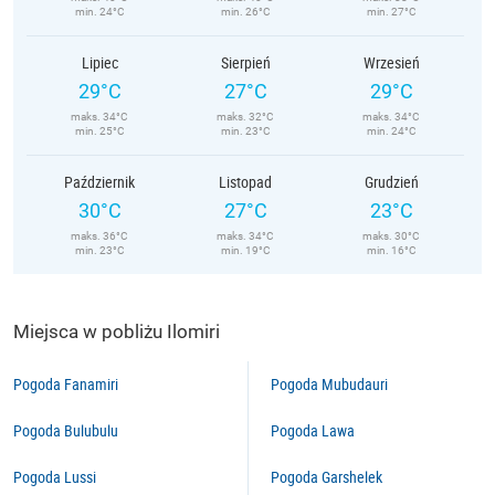
min. 24°C
min. 26°C
min. 27°C
Lipiec
Sierpień
Wrzesień
29°C
27°C
29°C
maks. 34°C
maks. 32°C
maks. 34°C
min. 25°C
min. 23°C
min. 24°C
Październik
Listopad
Grudzień
30°C
27°C
23°C
maks. 36°C
maks. 34°C
maks. 30°C
min. 23°C
min. 19°C
min. 16°C
Miejsca w pobliżu Ilomiri
Pogoda Fanamiri
Pogoda Mubudauri
Pogoda Bulubulu
Pogoda Lawa
Pogoda Lussi
Pogoda Garshelek