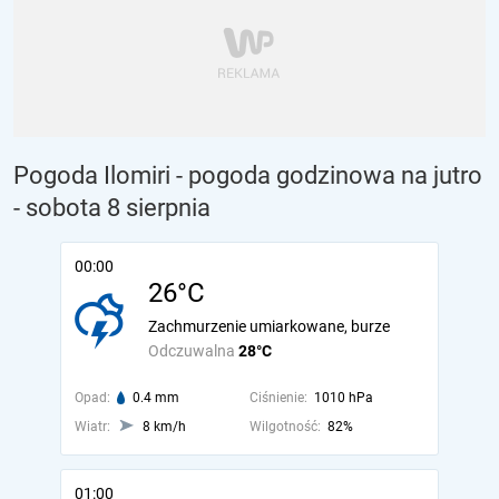
Pogoda Ilomiri - pogoda godzinowa na jutro
- sobota 8 sierpnia
00:00
26°C
Zachmurzenie umiarkowane, burze
Odczuwalna
28°C
Opad:
0.4 mm
Ciśnienie:
1010 hPa
Wiatr:
8 km/h
Wilgotność:
82%
01:00