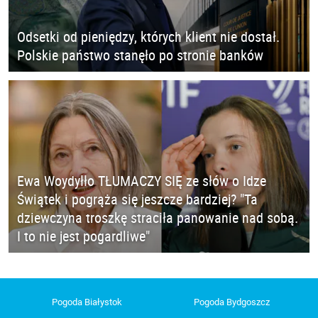
Odsetki od pieniędzy, których klient nie dostał.
Polskie państwo stanęło po stronie banków
Ewa Woydyłło TŁUMACZY SIĘ ze słów o Idze
Świątek i pogrąża się jeszcze bardziej? "Ta
dziewczyna troszkę straciła panowanie nad sobą.
I to nie jest pogardliwe"
Pogoda Białystok
Pogoda Bydgoszcz