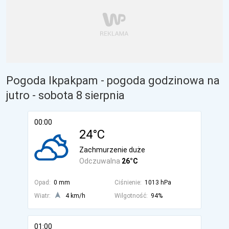
Pogoda Ikpakpam - pogoda godzinowa na
jutro
- sobota 8 sierpnia
00:00
24°C
Zachmurzenie duże
Odczuwalna
26°C
Opad:
0 mm
Ciśnienie:
1013 hPa
Wiatr:
4 km/h
Wilgotność:
94%
01:00