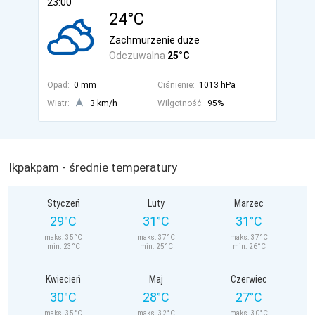
23:00
24°C
Zachmurzenie duże
Odczuwalna
25°C
Opad:
0 mm
Ciśnienie:
1013 hPa
Wiatr:
3 km/h
Wilgotność:
95%
Ikpakpam - średnie temperatury
Styczeń
Luty
Marzec
29°C
31°C
31°C
maks. 35°C
maks. 37°C
maks. 37°C
min. 23°C
min. 25°C
min. 26°C
Kwiecień
Maj
Czerwiec
30°C
28°C
27°C
maks. 35°C
maks. 32°C
maks. 30°C