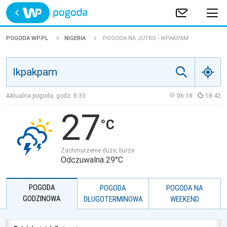
Trwa ładowanie
POLSKA
POGODA WP.PL
NIGERIA
POGODA NA JUTRO - IKPAKPAM
EUROPA
ŚWIAT
Aktualna pogoda, godz.
8:33
06:18
18:42
27
JAKOŚĆ POWIETRZA
Zachmurzenie duże, burze
Odczuwalna 29°C
POGODA
POGODA
POGODA NA
GODZINOWA
DŁUGOTERMINOWA
WEEKEND