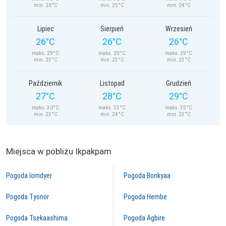
min. 26°C
min. 25°C
min. 24°C
Lipiec
Sierpień
Wrzesień
26°C
26°C
26°C
maks. 29°C
maks. 29°C
maks. 29°C
min. 23°C
min. 23°C
min. 23°C
Październik
Listopad
Grudzień
27°C
28°C
29°C
maks. 30°C
maks. 33°C
maks. 35°C
min. 23°C
min. 24°C
min. 23°C
Miejsca w pobliżu Ikpakpam
Pogoda Iorndyer
Pogoda Bonkyaa
Pogoda Tyonor
Pogoda Hembe
Pogoda Tsekaashima
Pogoda Agbire