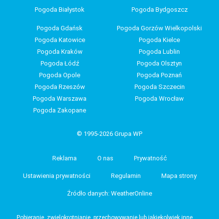
Pogoda Białystok
Pogoda Bydgoszcz
Pogoda Gdańsk
Pogoda Gorzów Wielkopolski
Pogoda Katowice
Pogoda Kielce
Pogoda Kraków
Pogoda Lublin
Pogoda Łódź
Pogoda Olsztyn
Pogoda Opole
Pogoda Poznań
Pogoda Rzeszów
Pogoda Szczecin
Pogoda Warszawa
Pogoda Wrocław
Pogoda Zakopane
© 1995-2026 Grupa WP
Reklama
O nas
Prywatność
Ustawienia prywatności
Regulamin
Mapa strony
Źródło danych: WeatherOnline
Pobieranie, zwielokrotnianie, przechowywanie lub jakiekolwiek inne