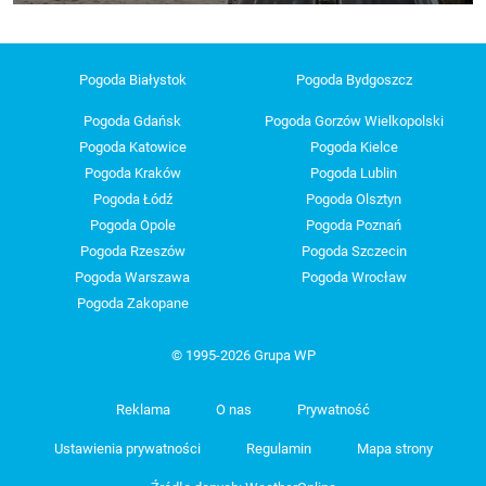
Pogoda Białystok
Pogoda Bydgoszcz
Pogoda Gdańsk
Pogoda Gorzów Wielkopolski
Pogoda Katowice
Pogoda Kielce
Pogoda Kraków
Pogoda Lublin
Pogoda Łódź
Pogoda Olsztyn
Pogoda Opole
Pogoda Poznań
Pogoda Rzeszów
Pogoda Szczecin
Pogoda Warszawa
Pogoda Wrocław
Pogoda Zakopane
© 1995-2026 Grupa WP
Reklama
O nas
Prywatność
Ustawienia prywatności
Regulamin
Mapa strony