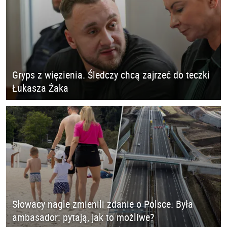
Gryps z więzienia. Śledczy chcą zajrzeć do teczki
Łukasza Żaka
Słowacy nagle zmienili zdanie o Polsce. Była
ambasador: pytają, jak to możliwe?