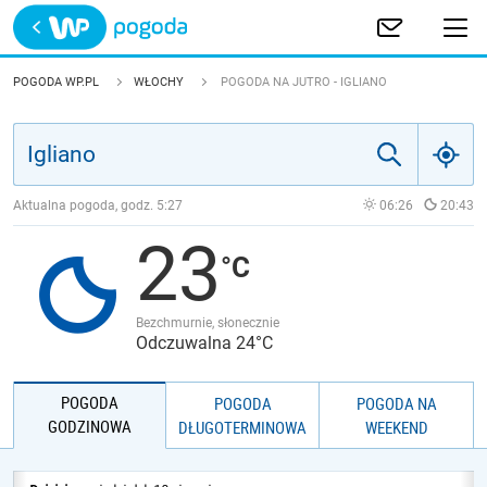
Trwa ładowanie
POLSKA
POGODA WP.PL
WŁOCHY
POGODA NA JUTRO - IGLIANO
EUROPA
ŚWIAT
Aktualna pogoda, godz.
5:27
06:26
20:43
23
JAKOŚĆ POWIETRZA
Bezchmurnie, słonecznie
Odczuwalna 24°C
POGODA
POGODA
POGODA NA
GODZINOWA
DŁUGOTERMINOWA
WEEKEND