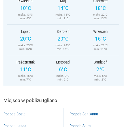
Kwiecień
Maj
Czerwiec
10°C
14°C
18°C
maks. 13°C
maks. 18°C
maks. 22°C
min. 4°C
min. 9°C
min. 13°C
Lipiec
Sierpień
Wrzesień
20°C
20°C
16°C
maks. 25°C
maks. 24°C
maks. 20°C
min. 15°C
min. 15°C
min. 11°C
Październik
Listopad
Grudzień
11°C
6°C
2°C
maks. 15°C
maks. 9°C
maks. 5°C
min. 7°C
min. 2°C
min. -2°C
Miejsca w pobliżu Igliano
Pogoda Costa
Pogoda Sant'Anna
Pogoda Langa
Pogoda Serra