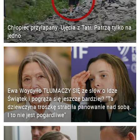
Chłopiec przyłapany. Ujęcia z Tatr. Patrzą tylko na
jedno
Ewa Woydyłło TŁUMACZY SIĘ ze słów o Idze
Świątek i pogrąża się jeszcze bardziej? "Ta
dziewczyna troszkę straciła panowanie nad sobą.
I to nie jest pogardliwe"