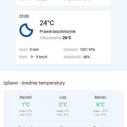
23:00
24°C
Prawie bezchmurnie
Odczuwalna
26°C
Opad:
0 mm
Ciśnienie:
1021 hPa
Wiatr:
9 km/h
Wilgotność:
68%
Igliano - średnie temperatury
Styczeń
Luty
Marzec
1°C
2°C
6°C
maks. 5°C
maks. 6°C
maks. 10°C
min. -3°C
min. -3°C
min. 0°C