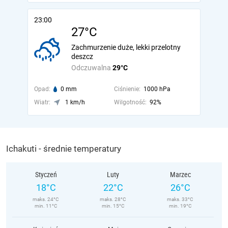
23:00
27°C
Zachmurzenie duże, lekki przelotny
deszcz
Odczuwalna
29°C
Opad:
0 mm
Ciśnienie:
1000 hPa
Wiatr:
1 km/h
Wilgotność:
92%
Ichakuti - średnie temperatury
Styczeń
Luty
Marzec
18°C
22°C
26°C
maks. 24°C
maks. 28°C
maks. 33°C
min. 11°C
min. 15°C
min. 19°C