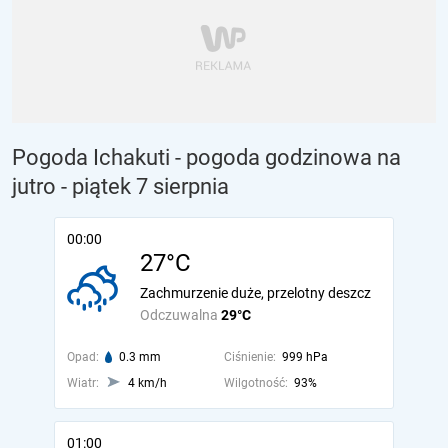
Pogoda Ichakuti - pogoda godzinowa na
jutro
- piątek 7 sierpnia
00:00
27°C
Zachmurzenie duże, przelotny deszcz
Odczuwalna
29°C
Opad:
0.3 mm
Ciśnienie:
999 hPa
Wiatr:
4 km/h
Wilgotność:
93%
01:00