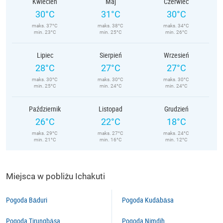
Kwiecień
Maj
Czerwiec
30°C
31°C
30°C
maks. 37°C
maks. 38°C
maks. 34°C
min. 23°C
min. 25°C
min. 26°C
Lipiec
Sierpień
Wrzesień
28°C
27°C
27°C
maks. 30°C
maks. 30°C
maks. 30°C
min. 25°C
min. 24°C
min. 24°C
Październik
Listopad
Grudzień
26°C
22°C
18°C
maks. 29°C
maks. 27°C
maks. 24°C
min. 21°C
min. 16°C
min. 12°C
Miejsca w pobliżu Ichakuti
Pogoda Bāduri
Pogoda Kudābāsa
Pogoda Tirungbāsa
Pogoda Nimdih