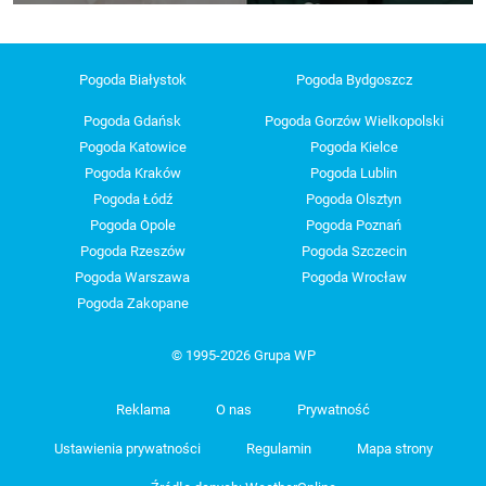
Pogoda Białystok
Pogoda Bydgoszcz
Pogoda Gdańsk
Pogoda Gorzów Wielkopolski
Pogoda Katowice
Pogoda Kielce
Pogoda Kraków
Pogoda Lublin
Pogoda Łódź
Pogoda Olsztyn
Pogoda Opole
Pogoda Poznań
Pogoda Rzeszów
Pogoda Szczecin
Pogoda Warszawa
Pogoda Wrocław
Pogoda Zakopane
© 1995-2026 Grupa WP
Reklama
O nas
Prywatność
Ustawienia prywatności
Regulamin
Mapa strony