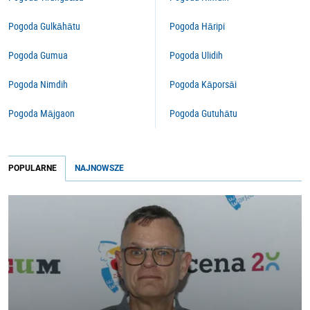
Pogoda Gulkāhātu
Pogoda Hāripi
Pogoda Gumua
Pogoda Ulidih
Pogoda Nimdih
Pogoda Kāporsāi
Pogoda Mājgaon
Pogoda Gutuhātu
POPULARNE
NAJNOWSZE