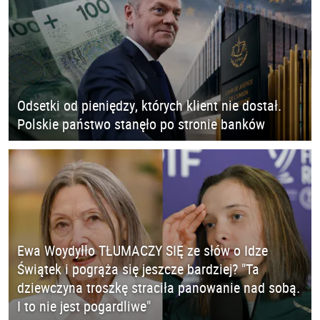
Odsetki od pieniędzy, których klient nie dostał.
Polskie państwo stanęło po stronie banków
Ewa Woydyłło TŁUMACZY SIĘ ze słów o Idze
Świątek i pogrąża się jeszcze bardziej? "Ta
dziewczyna troszkę straciła panowanie nad sobą.
I to nie jest pogardliwe"