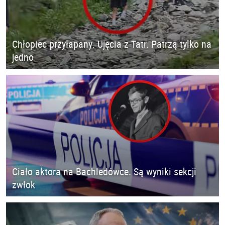
Chłopiec przyłapany. Ujęcia z Tatr. Patrzą tylko na
jedno
Ciało aktora na Bachledówce. Są wyniki sekcji
zwłok