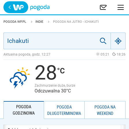
Trwa ładowanie
POLSKA
POGODA WP.PL
INDIE
POGODA NA JUTRO - ICHAKUTI
EUROPA
ŚWIAT
Aktualna pogoda, godz.
12:27
05:21
18:26
28
JAKOŚĆ POWIETRZA
Zachmurzenie duże, burze
Odczuwalna 30°C
POGODA
POGODA
POGODA NA
GODZINOWA
DŁUGOTERMINOWA
WEEKEND