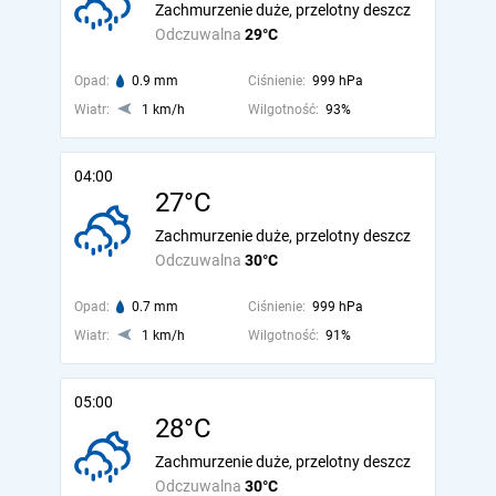
Zachmurzenie duże, przelotny deszcz
Odczuwalna
29°C
Opad:
0.9 mm
Ciśnienie:
999 hPa
Wiatr:
1 km/h
Wilgotność:
93%
04:00
27°C
Zachmurzenie duże, przelotny deszcz
Odczuwalna
30°C
Opad:
0.7 mm
Ciśnienie:
999 hPa
Wiatr:
1 km/h
Wilgotność:
91%
05:00
28°C
Zachmurzenie duże, przelotny deszcz
Odczuwalna
30°C